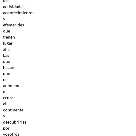
las
actividades,
acontecimientos
y
efemérides
que
tienen
lugar
allí.
Las
que
hacen
que
os
animemos
a
cruzar
el
continente
y
descubrirlas
por
vosotros