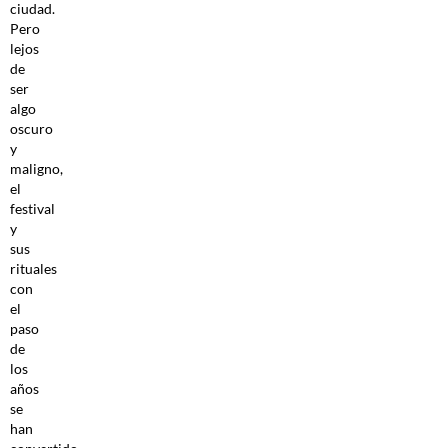
ciudad.
Pero
lejos
de
ser
algo
oscuro
y
maligno,
el
festival
y
sus
rituales
con
el
paso
de
los
años
se
han