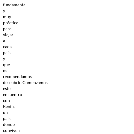
fundamental
y
muy
práctica
para
viajar
a
cada
país
y
que
os
recomendamos
descubrir. Comenzamos
este
encuentro
con
Benín,
un
país
donde
conviven