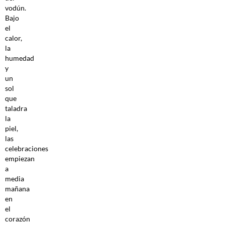
vodún.
Bajo
el
calor,
la
humedad
y
un
sol
que
taladra
la
piel,
las
celebraciones
empiezan
a
media
mañana
en
el
corazón