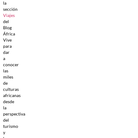
la
sección
Viajes
del
Blog
África
Vive
para
dar
a
conocer
las
miles
de
culturas
africanas
desde
la
perspectiva
del
turismo
y