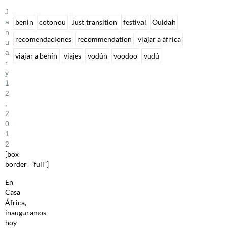
J
A
benin
cotonou
Just transition
festival
Ouidah
N
recomendaciones
recommendation
viajar a áfrica
U
A
viajar a benín
viajes
vodún
voodoo
vudú
R
Y
1
2
,
2
0
1
2
[box
border=”full”]
En
Casa
África,
inauguramos
hoy