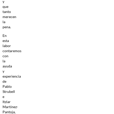
y
que
tanto
merecen
la
pena.
En
esta
labor
contaremos
con
la
ayuda
y
experiencia
de
Pablo
Strubell
e
Itziar
Martínez-
Pantoja,