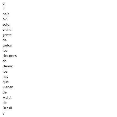
en
el
país.
No
solo
viene
gente
de
todos
los
rincones
de
Benín:
los
hay
que
vienen
de
Haití,
de
Brasil
y