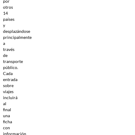
por
otros
14
países
y
desplazándose
principalmente
a
través
de
transporte
público.
Cada
entrada
sobre
viajes
incluirá
al
final
una
ficha
con
información