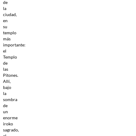
de
la
ciudad,
en
su
templo
más
importante:
el
Templo
de
las
Pitones.
Allí,
bajo
la
sombra
de
un
enorme
iroko
sagrado,
el