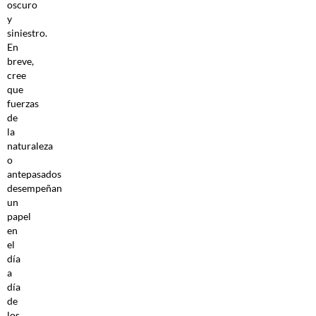
oscuro
y
siniestro.
En
breve,
cree
que
fuerzas
de
la
naturaleza
o
antepasados
desempeñan
un
papel
en
el
día
a
día
de
los