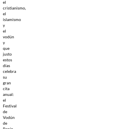
el
cristianismo,
el
islamismo
y
el
vodún
y
que
justo
estos
días
celebra
su
gran
cita
anual:
el
Festival
de
Vodún
de
Benín.