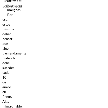
perversas
Linda
y
Schonknecht
malignas.
Por
eso,
estos
mismos
deben
pensar
que
algo
tremendamente
malévolo
debe
suceder
cada
10
de
enero
en
Benín.
Algo
inimaginable,