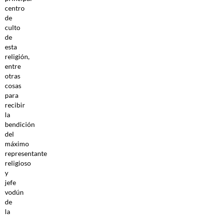
centro
de
culto
de
esta
religión,
entre
otras
cosas
para
recibir
la
bendición
del
máximo
representante
religioso
y
jefe
vodún
de
la