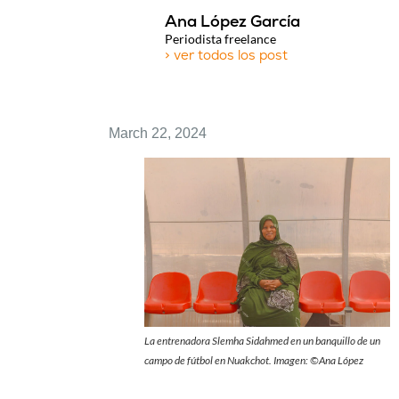
Ana López García
Periodista freelance
> ver todos los post
March 22, 2024
La entrenadora Slemha Sidahmed en un banquillo de un
campo de fútbol en Nuakchot. Imagen:
©Ana López