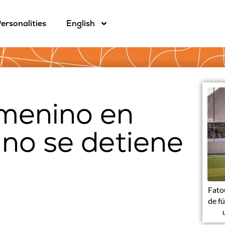
ersonalities
English
emenino en
 no se detiene
Fato
de f