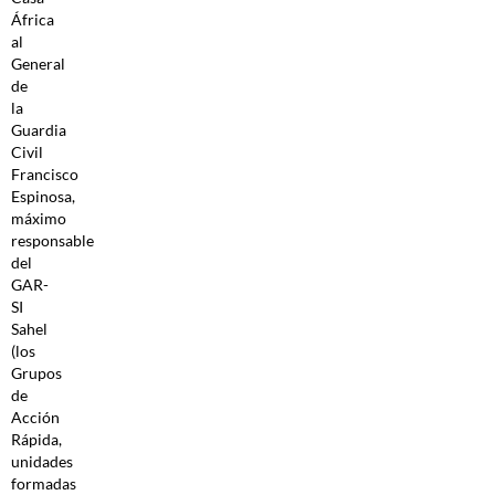
África
al
General
de
la
Guardia
Civil
Francisco
Espinosa,
máximo
responsable
del
GAR-
SI
Sahel
(los
Grupos
de
Acción
Rápida,
unidades
formadas