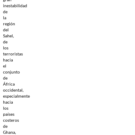
inestabilidad
de
la
región
del
Sahel,
de
los
terroristas
hacia
el
conjunto
de
África
occidental,
especialmente
hacia
los
países
costeros
de
Ghana,