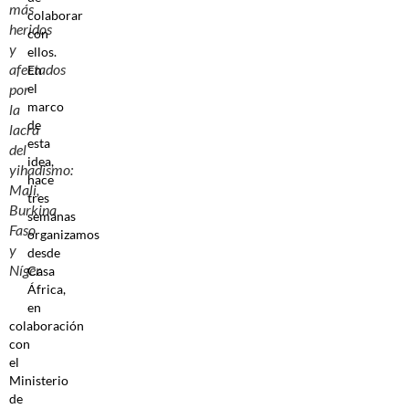
más
colaborar
heridos
con
y
ellos.
afectados
En
el
por
marco
la
de
lacra
esta
del
idea,
yihadismo:
hace
Mali,
tres
Burkina
semanas
Faso
organizamos
y
desde
Níger.
Casa
África,
en
colaboración
con
el
Ministerio
de