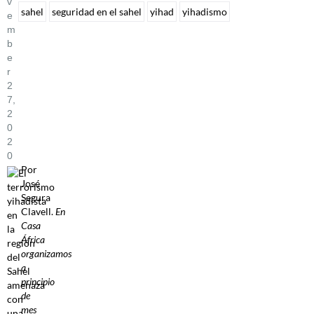
V
sahel
seguridad en el sahel
yihad
yihadismo
E
M
B
E
R
2
7,
2
0
2
0
Por
José
Segura
Clavell.
En
Casa
África
organizamos
a
principio
de
mes