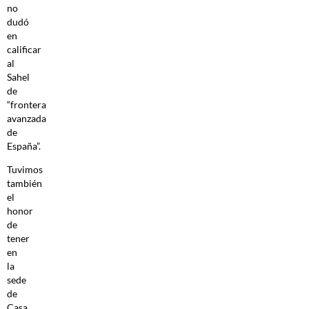
no
dudó
en
calificar
al
Sahel
de
“frontera
avanzada
de
España”.
Tuvimos
también
el
honor
de
tener
en
la
sede
de
Casa