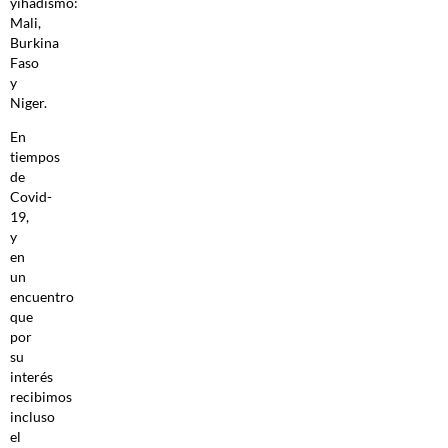
yihadismo:
Mali,
Burkina
Faso
y
Niger.
En
tiempos
de
Covid-
19,
y
en
un
encuentro
que
por
su
interés
recibimos
incluso
el