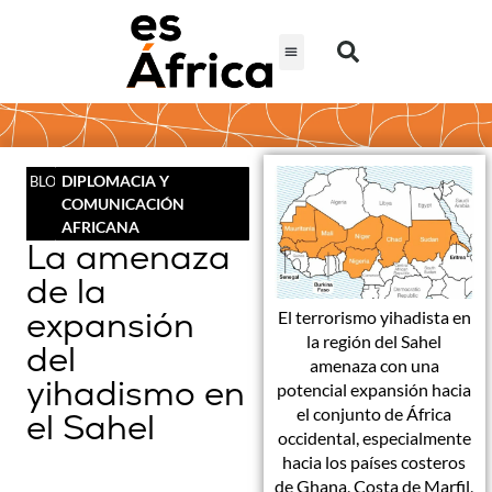
DIPLOMACIA Y
BLOG
COMUNICACIÓN
AFRICANA
La amenaza
de la
expansión
El terrorismo yihadista en
la región del Sahel
del
amenaza con una
yihadismo en
potencial expansión hacia
el conjunto de África
el Sahel
occidental, especialmente
hacia los países costeros
de Ghana, Costa de Marfil,