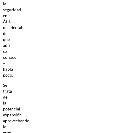
la
seguridad
en
África
occidental
del
que
aún
se
conoce
y
habla
poco.
Se
trata
de
la
potencial
expansión,
aprovechando
la
gran