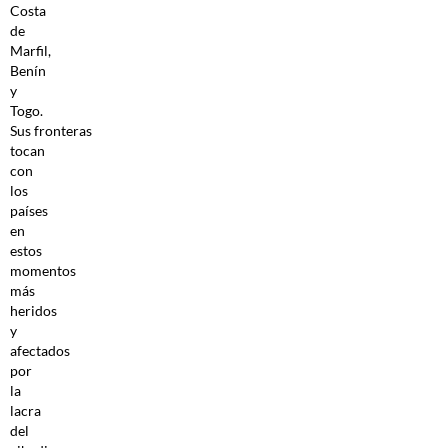
Costa
de
Marfil,
Benín
y
Togo.
Sus fronteras
tocan
con
los
países
en
estos
momentos
más
heridos
y
afectados
por
la
lacra
del