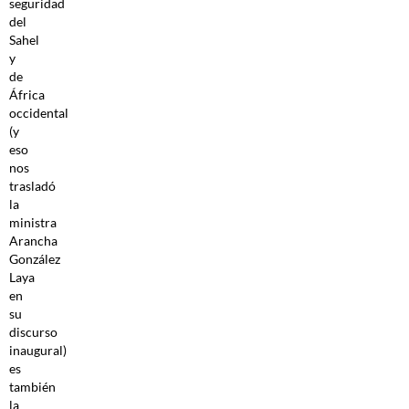
seguridad
del
Sahel
y
de
África
occidental
(y
eso
nos
trasladó
la
ministra
Arancha
González
Laya
en
su
discurso
inaugural)
es
también
la