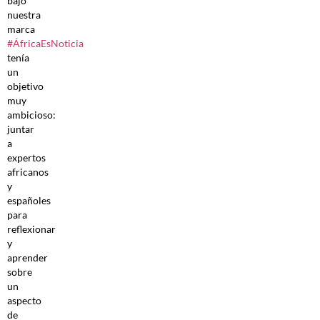
bajo
nuestra
marca
#ÁfricaEsNoticia
tenía
un
objetivo
muy
ambicioso:
juntar
a
expertos
africanos
y
españoles
para
reflexionar
y
aprender
sobre
un
aspecto
de