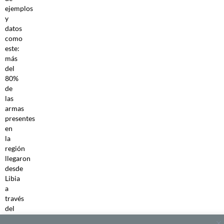
ejemplos
y
datos
como
este:
más
del
80%
de
las
armas
presentes
en
la
región
llegaron
desde
Libia
a
través
del
Sáhara,