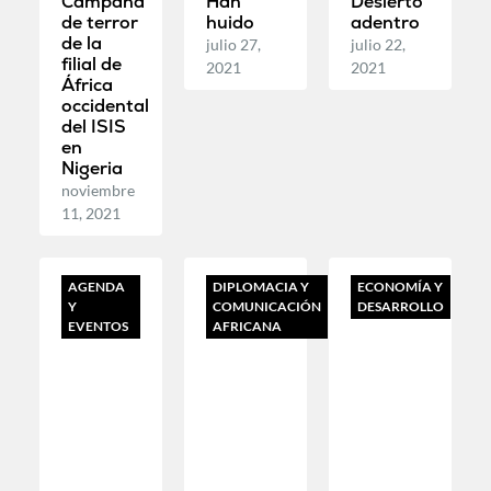
Campaña
Han
Desierto
de terror
huido
adentro
de la
julio 27,
julio 22,
filial de
2021
2021
África
occidental
del ISIS
en
Nigeria
noviembre
11, 2021
AGENDA
DIPLOMACIA Y
ECONOMÍA Y
Y
COMUNICACIÓN
DESARROLLO
EVENTOS
AFRICANA