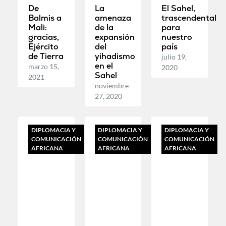
De
La
El Sahel,
Balmis a
amenaza
trascendental
Mali:
de la
para
gracias,
expansión
nuestro
Ejército
del
país
de Tierra
yihadismo
julio 19,
en el
marzo 15,
2020
Sahel
2021
noviembre
27, 2020
DIPLOMACIA Y
DIPLOMACIA Y
DIPLOMACIA Y
COMUNICACIÓN
COMUNICACIÓN
COMUNICACIÓN
AFRICANA
AFRICANA
AFRICANA