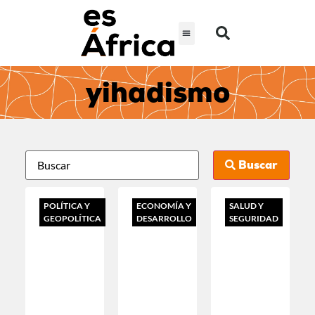
yihadismo
Buscar
POLÍTICA Y
ECONOMÍA Y
SALUD Y
GEOPOLÍTICA
DESARROLLO
SEGURIDAD