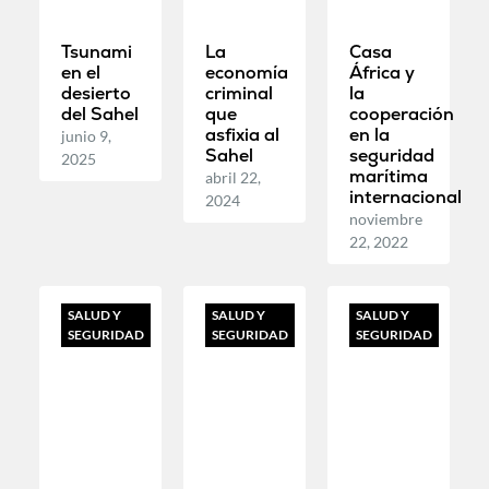
Tsunami
La
Casa
en el
economía
África y
desierto
criminal
la
del Sahel
que
cooperación
asfixia al
en la
junio 9,
Sahel
seguridad
2025
marítima
abril 22,
internacional
2024
noviembre
22, 2022
SALUD Y
SALUD Y
SALUD Y
SEGURIDAD
SEGURIDAD
SEGURIDAD