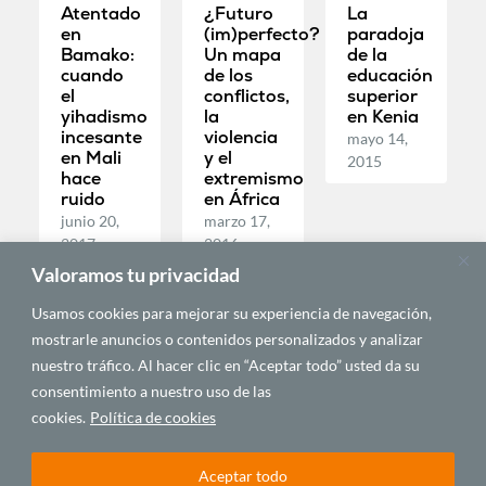
Atentado
¿Futuro
La
en
(im)perfecto?
paradoja
Bamako:
Un mapa
de la
cuando
de los
educación
el
conflictos,
superior
yihadismo
la
en Kenia
incesante
violencia
mayo 14,
en Mali
y el
2015
hace
extremismo
ruido
en África
junio 20,
marzo 17,
2017
2016
Valoramos tu privacidad
Usamos cookies para mejorar su experiencia de navegación,
ECONOMÍA Y
DESARROLLO
mostrarle anuncios o contenidos personalizados y analizar
nuestro tráfico. Al hacer clic en “Aceptar todo” usted da su
consentimiento a nuestro uso de las
cookies.
Política de cookies
Aceptar todo