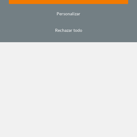
Personalizar
El
mosaico
nigeriano
Rechazar todo
julio 31,
2014
C/ Alfonso XIII, 5. 35003.