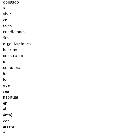
obligado
a
vivir
en
tales
condiciones.
Sus
organizaciones
habrían
construido
un
complejo
(o
lo
que
sea
habitual
en
el
área)
con
acceso
a