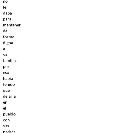
no
le
daba
para
mantener
de
forma
digna
a
su
familia,
por
eso
había
tenido
que
dejarla
en
el
pueblo
con
sus
padres.