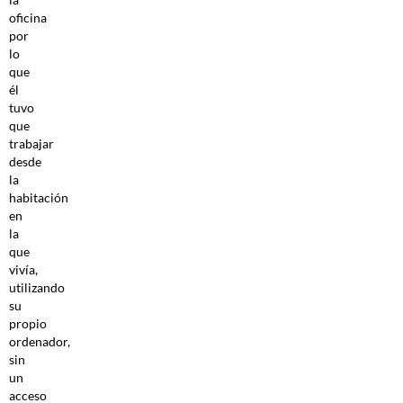
oficina
por
lo
que
él
tuvo
que
trabajar
desde
la
habitación
en
la
que
vivía,
utilizando
su
propio
ordenador,
sin
un
acceso