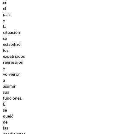
en
el
país
y
la
situación
se
estabilizó,
los
expatriados
regresaron
y
volvieron
a
asumir
sus
funciones.
Él
se
quejó
de
las
condiciones