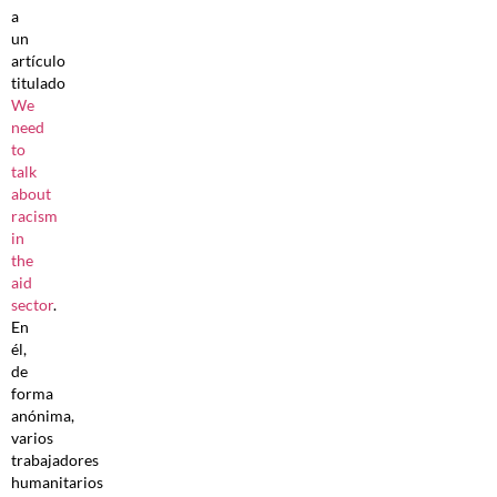
a
un
artículo
titulado
We
need
to
talk
about
racism
in
the
aid
sector
.
En
él,
de
forma
anónima,
varios
trabajadores
humanitarios