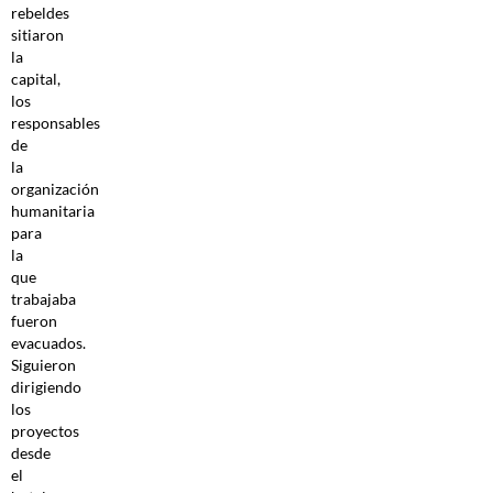
rebeldes
sitiaron
la
capital,
los
responsables
de
la
organización
humanitaria
para
la
que
trabajaba
fueron
evacuados.
Siguieron
dirigiendo
los
proyectos
desde
el