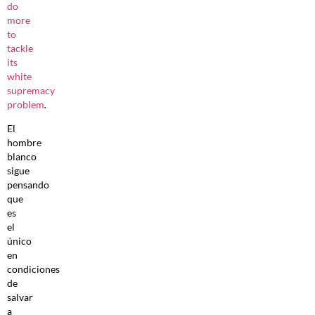
do
more
to
tackle
its
white
supremacy
problem
.
El
hombre
blanco
sigue
pensando
que
es
el
único
en
condiciones
de
salvar
a