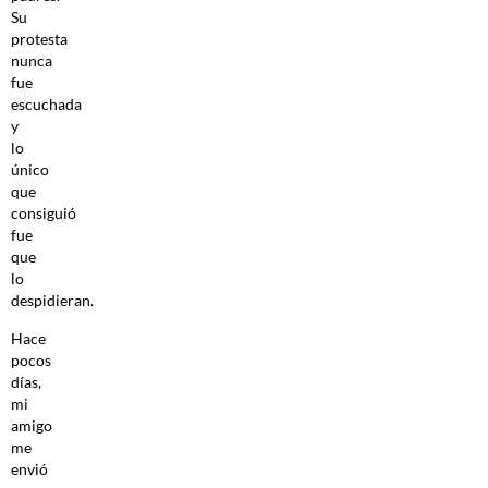
Su
protesta
nunca
fue
escuchada
y
lo
único
que
consiguió
fue
que
lo
despidieran.
Hace
pocos
días,
mi
amigo
me
envió