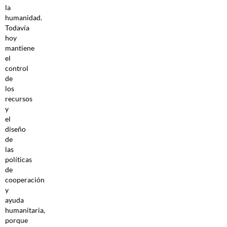
la
humanidad.
Todavía
hoy
mantiene
el
control
de
los
recursos
y
el
diseño
de
las
políticas
de
cooperación
y
ayuda
humanitaria,
porque