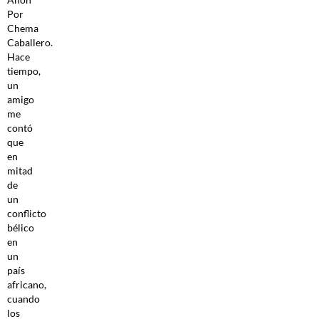
Por
Chema
Caballero.
Hace
tiempo,
un
amigo
me
contó
que
en
mitad
de
un
conflicto
bélico
en
un
país
africano,
cuando
los