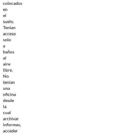
colocados
en
el
suelo.
Tenían
acceso
solo
a
baños
al
aire
libre.
No
tenían
una
oficina
desde
la
cual
archivar
informes,
acceder