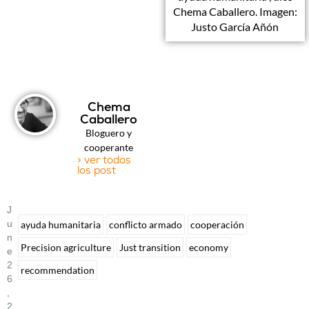
Chema Caballero. Imagen:
Justo García Añón
Chema
Caballero
Bloguero y
cooperante
> ver todos
los post
J
U
ayuda humanitaria
conflicto armado
cooperación
N
Precision agriculture
Just transition
economy
E
2
recommendation
6
,
2