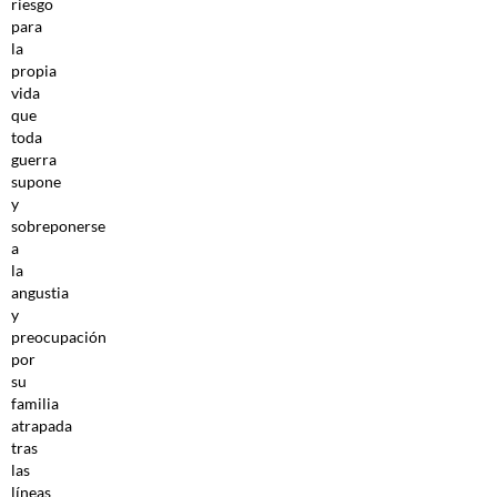
riesgo
para
la
propia
vida
que
toda
guerra
supone
y
sobreponerse
a
la
angustia
y
preocupación
por
su
familia
atrapada
tras
las
líneas