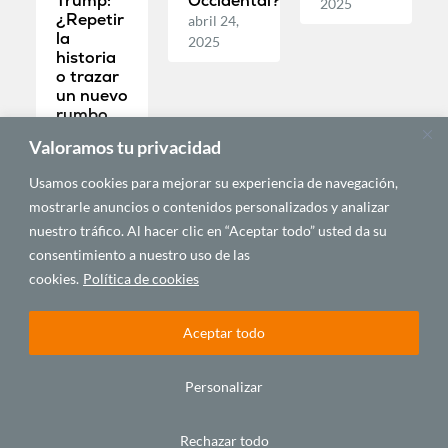
Trump:
Occidental?
2025
¿Repetir
abril 24,
la
2025
historia
o trazar
un nuevo
rumbo
económico?
Valoramos tu privacidad
mayo 2,
2025
Usamos cookies para mejorar su experiencia de navegación,
mostrarle anuncios o contenidos personalizados y analizar
nuestro tráfico. Al hacer clic en “Aceptar todo” usted da su
POLÍTICA Y
COMUNICACIÓN
ECONOMÍA Y
consentimiento a nuestro uso de las
GEOPOLÍTICA
DIGITAL Y REDES
DESARROLLO
cookies.
Política de cookies
Aceptar todo
Personalizar
Rechazar todo
África se
¿Quién
Solucionar