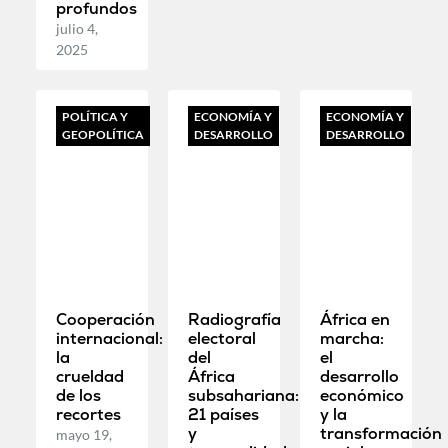
profundos
julio 4,
2025
POLÍTICA Y
ECONOMÍA Y
ECONOMÍA Y
GEOPOLÍTICA
DESARROLLO
DESARROLLO
Cooperación
Radiografía
África en
internacional:
electoral
marcha:
la
del
el
crueldad
África
desarrollo
de los
subsahariana:
económico
recortes
21 países
y la
y
transformación
mayo 19,