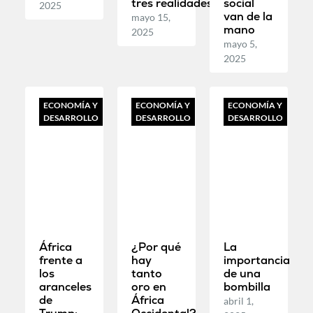
tres realidades
social
2025
van de la
mayo 15,
mano
2025
mayo 5,
2025
ECONOMÍA Y
ECONOMÍA Y
ECONOMÍA Y
DESARROLLO
DESARROLLO
DESARROLLO
África
¿Por qué
La
frente a
hay
importancia
los
tanto
de una
aranceles
oro en
bombilla
de
África
abril 1,