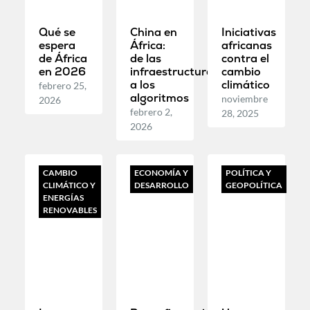
Qué se
China en
Iniciativas
espera
África:
africanas
de África
de las
contra el
en 2026
infraestructuras
cambio
a los
climático
febrero 25,
algoritmos
noviembre
2026
febrero 2,
28, 2025
2026
CAMBIO
ECONOMÍA Y
POLÍTICA Y
CLIMÁTICO Y
DESARROLLO
GEOPOLÍTICA
ENERGÍAS
RENOVABLES