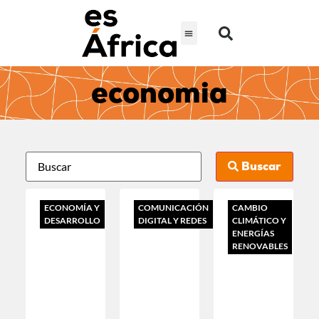
economia
Buscar
ECONOMÍA Y
COMUNICACIÓN
CAMBIO
DESARROLLO
DIGITAL Y REDES
CLIMÁTICO Y
ENERGÍAS
RENOVABLES