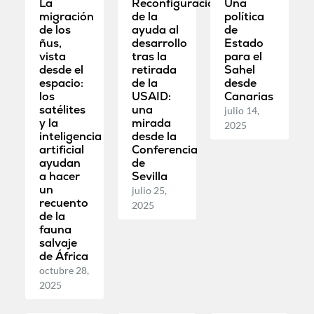
La
Reconfiguración
Una
migración
de la
política
de los
ayuda al
de
ñus,
desarrollo
Estado
vista
tras la
para el
desde el
retirada
Sahel
espacio:
de la
desde
los
USAID:
Canarias
satélites
una
julio 14,
y la
mirada
2025
inteligencia
desde la
artificial
Conferencia
ayudan
de
a hacer
Sevilla
un
julio 25,
recuento
2025
de la
fauna
salvaje
de África
octubre 28,
2025