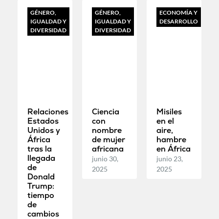
GÉNERO,
GÉNERO,
ECONOMÍA Y
IGUALDAD Y
IGUALDAD Y
DESARROLLO
DIVERSIDAD
DIVERSIDAD
Relaciones
Ciencia
Misiles
Estados
con
en el
Unidos y
nombre
aire,
África
de mujer
hambre
tras la
africana
en África
llegada
junio 30,
junio 23,
de
2025
2025
Donald
Trump:
tiempo
de
cambios