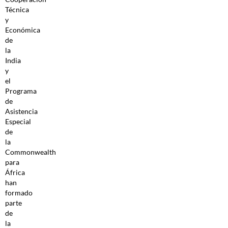
Técnica
y
Económica
de
la
India
y
el
Programa
de
Asistencia
Especial
de
la
Commonwealth
para
África
han
formado
parte
de
la