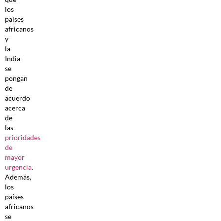
los
países
africanos
y
la
India
se
pongan
de
acuerdo
acerca
de
las
prioridades
de
mayor
urgencia
.
Además,
los
países
africanos
se