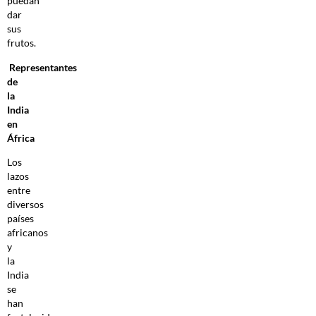
puedan
dar
sus
frutos.
Representantes
de
la
India
en
África
Los
lazos
entre
diversos
países
africanos
y
la
India
se
han