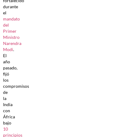
fortalecido
durante
el
mandato
del
Primer
Ministro
Narendra
Modi
.
El
año
pasado,
fijó
los
compromisos
de
la
India
con
África
bajo
10
principios