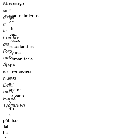
Modi,
consigo
el
se
mantenimiento
dirige
de
a
la
la
paz,
Cumbre
becas
del
estudiantiles,
Foro
ayuda
India-
humanitaria
África
e
en
inversiones
en
Nueva
el
Delhi,
sector
India.
privado
Harish
y
Tyagu/EPA
en
el
público.
Tal
ha