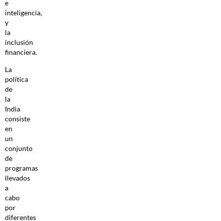
e
inteligencia,
y
la
inclusión
financiera.
La
política
de
la
India
consiste
en
un
conjunto
de
programas
llevados
a
cabo
por
diferentes