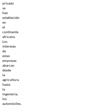
privado
se
han
establecido
en
el
continente
africano.
Los
intereses
de
estas
empresas
abarcan
desde
la
agricultura
hasta
la
ingeniería,
los
automóviles,