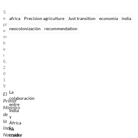
S
E
africa
Precision agriculture
Just transition
economía
india
Pt
neocolonización
recommendation
E
M
B
E
R
6,
2
0
1
9
La
El
colaboración
Primer
entre
Ministro
India
de
y
la
África
India,
ha
Narendra
traído