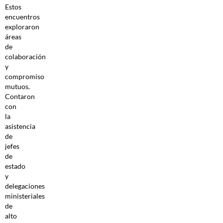
Estos
encuentros
exploraron
áreas
de
colaboración
y
compromiso
mutuos.
Contaron
con
la
asistencia
de
jefes
de
estado
y
delegaciones
ministeriales
de
alto