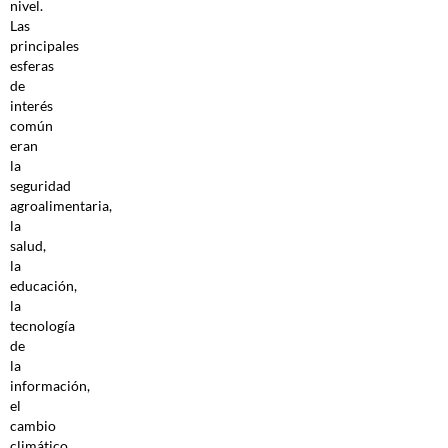
nivel.
Las
principales
esferas
de
interés
común
eran
la
seguridad
agroalimentaria,
la
salud,
la
educación,
la
tecnología
de
la
información,
el
cambio
climático