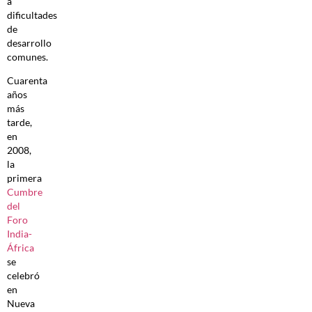
a
dificultades
de
desarrollo
comunes.
Cuarenta
años
más
tarde,
en
2008,
la
primera
Cumbre
del
Foro
India-
África
se
celebró
en
Nueva