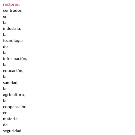
rectores
,
centrados
en
la
industria,
la
tecnología
de
la
información,
la
educación,
la
sanidad,
la
agricultura,
la
cooperación
en
materia
de
seguridad