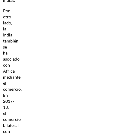
indias.
Por
otro
lado,
la
India
también
se
ha
asociado
con
África
mediante
el
comercio.
En
2017-
18,
el
comercio
bilateral
con