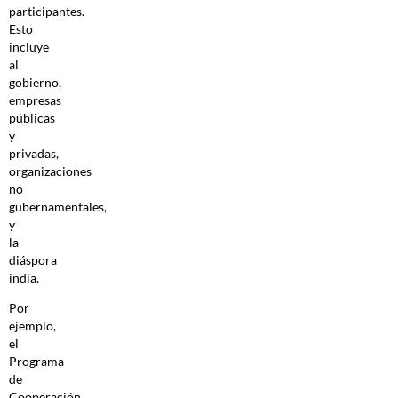
participantes.
Esto
incluye
al
gobierno,
empresas
públicas
y
privadas,
organizaciones
no
gubernamentales,
y
la
diáspora
india.
Por
ejemplo,
el
Programa
de
Cooperación