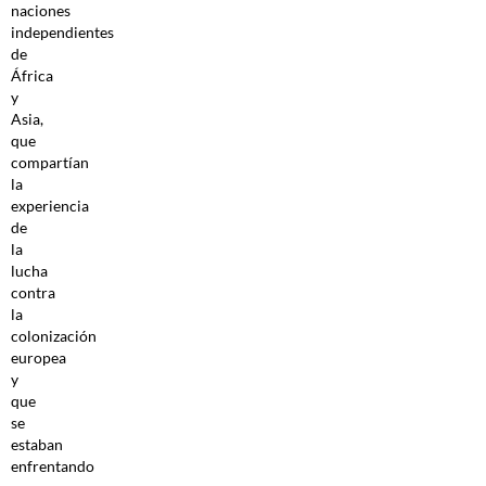
naciones
independientes
de
África
y
Asia,
que
compartían
la
experiencia
de
la
lucha
contra
la
colonización
europea
y
que
se
estaban
enfrentando