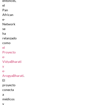
entonces,
el
Pan
African
e-
Network
se
ha
relanzado
como
el
Proyecto
e-
VidyaBharati
y
e-
ArogyaBharati
.
El
proyecto
conecta
a
médicos
y