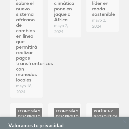
realizar
pagos
transfronterizos
con
monedas
locales
mayo 16,
2024
ECONOMÍA Y
ECONOMÍA Y
POLÍTICA Y
DESARROLLO
DESARROLLO
GEOPOLÍTICA
África y
La
Kédougou,
las
economía
la
tierras
criminal
fortuna