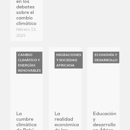
CAMBIO
MIGRACIONES
ECONOMÍA Y
CLIMÁTICO Y
Y SOCIEDAD
DESARROLLO
ENERGÍAS
AFRICANA
RENOVABLES
La
La
Educación
cumbre
realidad
y
climática
económica
desarrollo
de Bakú
de las
en África
acaba
migraciones
septiembre
mientras
octubre 7,
23, 2024
el mundo
2024
se
asoma al
abismo
climático
noviembre
21, 2024