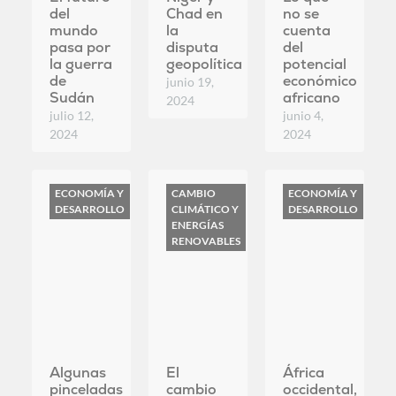
Personalizar
ECONOMÍA Y
CAMBIO
ECONOMÍA Y
DESARROLLO
CLIMÁTICO Y
DESARROLLO
Rechazar todo
ENERGÍAS
RENOVABLES
Algunas
El
África
pinceladas
cambio
occidental,
sobre el
climático
líder en
nuevo
pone en
moda
sistema
jaque a
sostenible
africano
África
mayo 2,
de
mayo 7,
2024
cambios
2024
en línea
que
permitirá