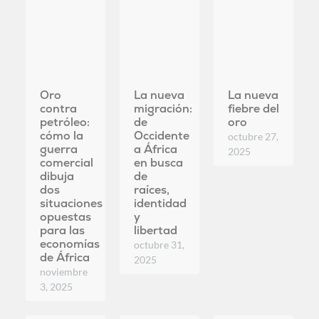
cómo la
Occidente
octubre 27,
guerra
a África
2025
comercial
en busca
dibuja
de
dos
raíces,
situaciones
identidad
opuestas
y
para las
libertad
economías
octubre 31,
de África
2025
noviembre
3, 2025
GÉNERO,
HISTORIA
POLÍTICA Y
IGUALDAD Y
Y
GEOPOLÍTICA
DIVERSIDAD
MEMORIA
DE
ÁFRICA