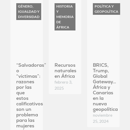
“Salvadoras”
Recursos
BRICS,
o
naturales
Trump,
“víctimas”:
en África
Global
razones
Gateway…
febrero 3,
por las
África y
2025
que
Canarias
estos
en la
calificativos
nueva
son un
geopolítica
problema
noviembre
para las
25, 2024
mujeres
en los
debates
sobre el
cambio
climático
febrero 13,
2025