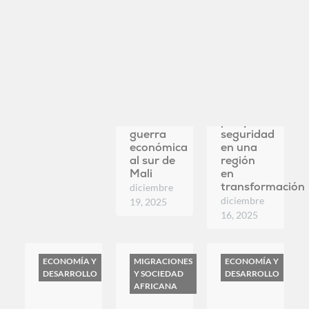
guerra
seguridad
económica
en una
al sur de
región
Mali
en
transformación
diciembre
diciembre
19, 2025
16, 2025
ECONOMÍA Y
MIGRACIONES
ECONOMÍA Y
DESARROLLO
Y SOCIEDAD
DESARROLLO
AFRICANA
Oro
La nueva
La nueva
contra
migración:
fiebre del
petróleo:
de
oro