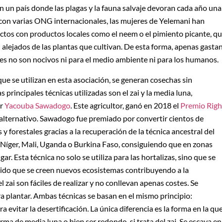
n un país donde las plagas y la fauna salvaje devoran cada año una
n con varias ONG internacionales, las mujeres de Yelemani han
ectos con productos locales como el neem o el pimiento picante, q
alejados de las plantas que cultivan. De esta forma, apenas gasta
ales no son nocivos ni para el medio ambiente ni para los humanos.
 que se utilizan en esta asociación, se generan cosechas sin
principales técnicas utilizadas son el zai y la media luna,
or
Yacouba Sawadogo
. Este agricultor, ganó en 2018 el
Premio Righ
alternativo. Sawadogo fue premiado por convertir cientos de
s y forestales gracias a la recuperación de la técnica ancestral del
mo Níger, Mali, Uganda o Burkina Faso, consiguiendo que en zonas
gar. Esta técnica no solo se utiliza para las hortalizas, sino que se
uido que se creen nuevos ecosistemas contribuyendo a la
l zai son fáciles de realizar y no conllevan apenas costes. Se
era plantar. Ambas técnicas se basan en el mismo principio:
 evitar la desertificación. La única diferencia es la forma en la qu
rma de media luna o bien ser redondo, si trata del zai. Se escava en