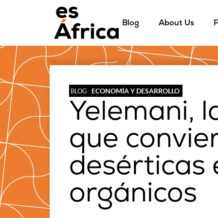
Blog
About Us
P
ECONOMÍA Y DESARROLLO
BLOG
Yelemani, l
que convier
desérticas 
orgánicos