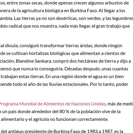
aso, entre zonas secas, donde apenas crecen algunos arbustos de
ionera de la agricultura biológica en Burkina Faso. Al llegar a los
ambia. Las tierras ya no son desérticas, son verdes, y las legumbre
io radical que nos muestra, nada más llegar, el gran trabajo que
cal dioula, consiguió transformar tierras áridas, donde ningún
nde se cultivan hortalizas biológicas que alimentan a cientos de
ciación, Blandine Sankara, compró dos hectáreas de tierra y dijo a
te pensó que nunca lo conseguiría. Décadas después, unas cuantas
trabajan estas tierras. En una región donde el agua es un bien
pende todo el año de las lluvias estacionales. Por lo tanto, poder
Programa Mundial de Alimentos de Naciones Unidas
, más de med
 un país donde alrededor del 80 % de la población vive de la
a alimentario y el agrícola no funcionan correctamente.
a del antiguo presidente de Burkina Faso de 1983 a 1987, es la