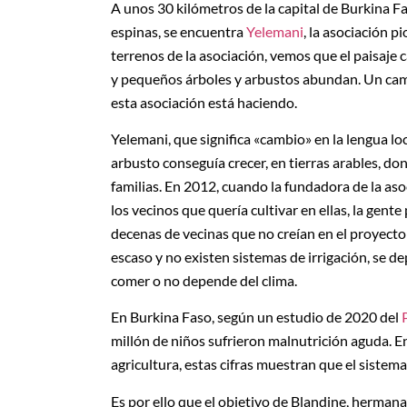
A unos 30 kilómetros de la capital de Burkina F
espinas, se encuentra
Yelemani
, la asociación p
terrenos de la asociación, vemos que el paisaje c
y pequeños árboles y arbustos abundan. Un camb
esta asociación está haciendo.
Yelemani, que significa «cambio» en la lengua lo
arbusto conseguía crecer, en tierras arables, do
familias. En 2012, cuando la fundadora de la aso
los vecinos que quería cultivar en ellas, la gen
decenas de vecinas que no creían en el proyecto 
escaso y no existen sistemas de irrigación, se de
comer o no depende del clima.
En Burkina Faso, según un estudio de 2020 del
millón de niños sufrieron malnutrición aguda. En
agricultura, estas cifras muestran que el sistem
Es por ello que el objetivo de Blandine, herman