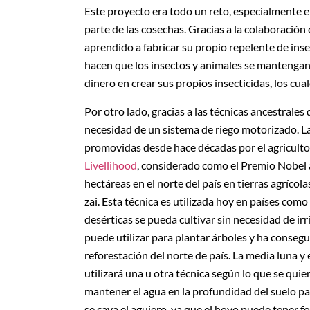
Este proyecto era todo un reto, especialmente e
parte de las cosechas. Gracias a la colaboració
aprendido a fabricar su propio repelente de ins
hacen que los insectos y animales se mantengan 
dinero en crear sus propios insecticidas, los cu
Por otro lado, gracias a las técnicas ancestrales
necesidad de un sistema de riego motorizado. Las 
promovidas desde hace décadas por el agricult
Livellihood
, considerado como el Premio Nobel 
hectáreas en el norte del país en tierras agrícola
zai. Esta técnica es utilizada hoy en países co
desérticas se pueda cultivar sin necesidad de irri
puede utilizar para plantar árboles y ha conseg
reforestación del norte de país. La media luna y e
utilizará una u otra técnica según lo que se qui
mantener el agua en la profundidad del suelo para
se cava el agujero, ya que el hoyo puede tener fo