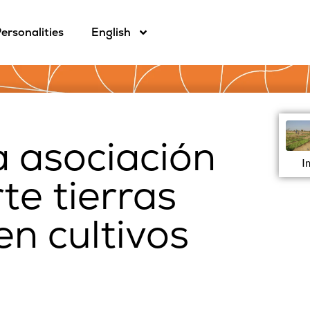
ersonalities
English
a asociación
I
te tierras
en cultivos