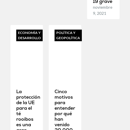
19 grave
noviembre
9, 2021
ECONOMÍA Y
POLÍTICA Y
DESARROLLO
GEOPOLÍTICA
La
Cinco
protección
motivos
de la UE
para
para el
entender
té
por qué
rooibos
han
es una
venido