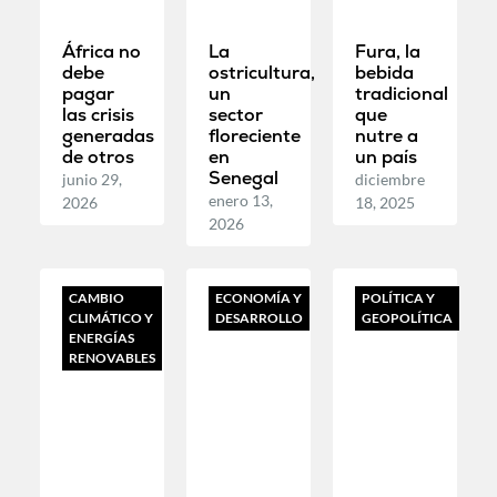
África no
La
Fura, la
debe
ostricultura,
bebida
pagar
un
tradicional
las crisis
sector
que
generadas
floreciente
nutre a
de otros
en
un país
Senegal
junio 29,
diciembre
enero 13,
2026
18, 2025
2026
CAMBIO
ECONOMÍA Y
POLÍTICA Y
CLIMÁTICO Y
DESARROLLO
GEOPOLÍTICA
ENERGÍAS
RENOVABLES