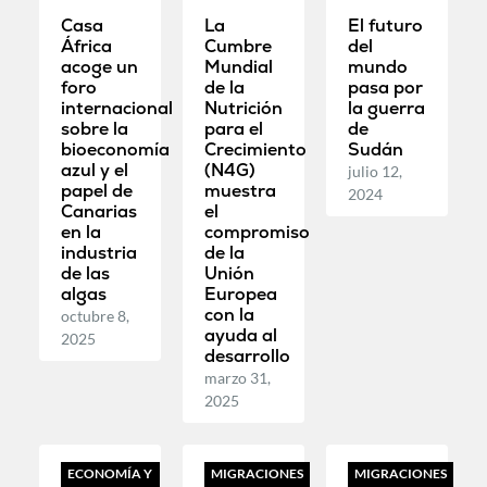
Casa
La
El futuro
África
Cumbre
del
acoge un
Mundial
mundo
foro
de la
pasa por
internacional
Nutrición
la guerra
sobre la
para el
de
bioeconomía
Crecimiento
Sudán
azul y el
(N4G)
julio 12,
papel de
muestra
2024
Canarias
el
en la
compromiso
industria
de la
de las
Unión
algas
Europea
con la
octubre 8,
ayuda al
2025
desarrollo
marzo 31,
2025
ECONOMÍA Y
MIGRACIONES
MIGRACIONES