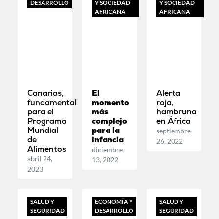
DESARROLLO
Y SOCIEDAD
Y SOCIEDAD
AFRICANA
AFRICANA
Canarias,
El
Alerta
fundamental
momento
roja,
para el
más
hambruna
Programa
complejo
en África
Mundial
para la
septiembre
de
infancia
26, 2022
Alimentos
diciembre
abril 24,
13, 2022
2023
SALUD Y
ECONOMÍA Y
SALUD Y
SEGURIDAD
DESARROLLO
SEGURIDAD