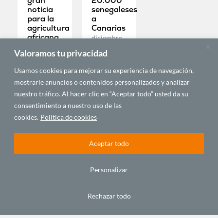
gran
20.000
noticia
senegaleses
para la
a
agricultura
Canarias
africana
diciembre
julio 21,
9, 2020
Valoramos tu privacidad
2021
Usamos cookies para mejorar su experiencia de navegación,
mostrarle anuncios o contenidos personalizados y analizar
nuestro tráfico. Al hacer clic en “Aceptar todo” usted da su
consentimiento a nuestro uso de las
cookies.
Política de cookies
Aceptar todo
Personalizar
Rechazar todo
C/ Alfonso XIII, 5. 35003.