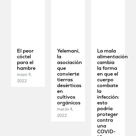
El peor
Yelemani,
La mala
cóctel
la
alimentación
para el
asociación
cambia
hambre
que
la forma
convierte
en que el
mayo 9,
tierras
cuerpo
2022
desérticas
combate
en
la
cultivos
infección:
orgánicos
esto
podría
marzo 4,
proteger
2022
contra
una
COVID-