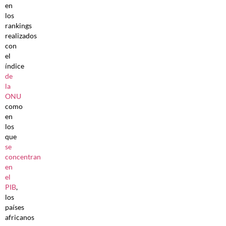
en
los
rankings
realizados
con
el
índice
de
la
ONU
como
en
los
que
se
concentran
en
el
PIB
,
los
países
africanos