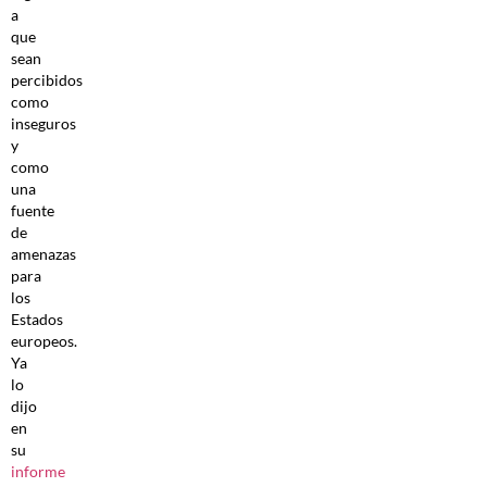
a
que
sean
percibidos
como
inseguros
y
como
una
fuente
de
amenazas
para
los
Estados
europeos.
Ya
lo
dijo
en
su
informe