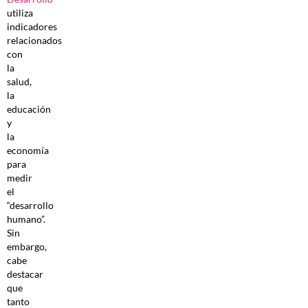
utiliza
indicadores
relacionados
con
la
salud,
la
educación
y
la
economía
para
medir
el
“desarrollo
humano”.
Sin
embargo,
cabe
destacar
que
tanto