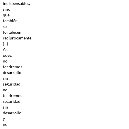
indispensables,
sino
que
también
se
fortalecen
recíprocamente
(…).
Así
pues,
no
tendremos
desarrollo
sin
seguridad,
no
tendremos
seguridad
sin
desarrollo
y
no