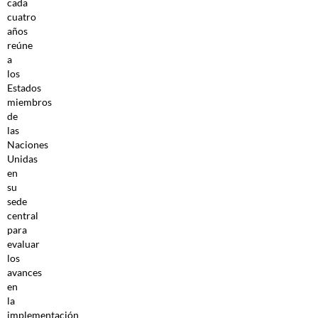
cada
cuatro
años
reúne
a
los
Estados
miembros
de
las
Naciones
Unidas
en
su
sede
central
para
evaluar
los
avances
en
la
implementación