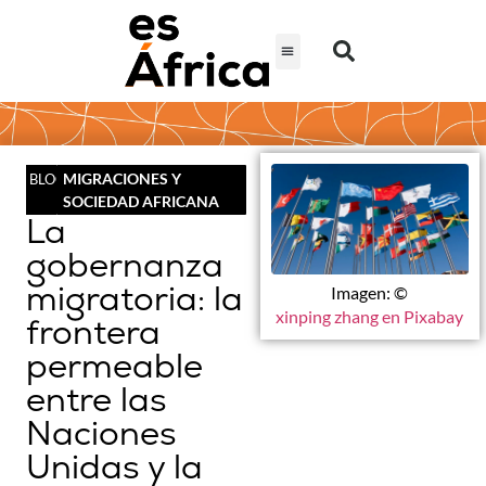
MIGRACIONES Y
BLOG
SOCIEDAD AFRICANA
La
gobernanza
migratoria: la
Imagen: ©
xinping zhang en Pixabay
frontera
permeable
entre las
Naciones
Unidas y la