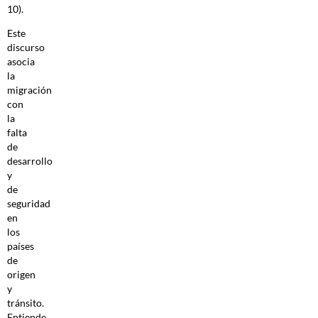
10).
Este
discurso
asocia
la
migración
con
la
falta
de
desarrollo
y
de
seguridad
en
los
países
de
origen
y
tránsito.
Entiende