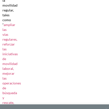
la
movilidad
regular,
tales
como
“
ampliar
las
vías
regulares,
reforzar
las
iniciativas
de
movilidad
laboral,
mejorar
las
operaciones
de
búsqueda
y
rescate,
optimizar