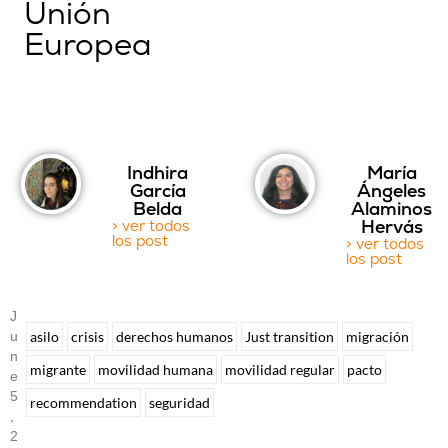
Unión
Europea
Indhira
María
García
Ángeles
Belda
Alaminos
Hervás
> ver todos
los post
> ver todos
los post
J
U
asilo
crisis
derechos humanos
Just transition
migración
N
migrante
movilidad humana
movilidad regular
pacto
E
5
recommendation
seguridad
,
2