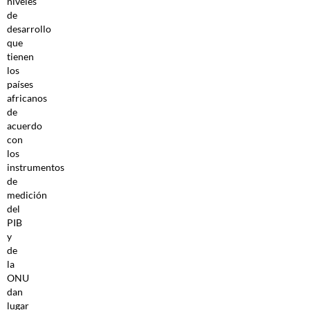
niveles
de
desarrollo
que
tienen
los
países
africanos
de
acuerdo
con
los
instrumentos
de
medición
del
PIB
y
de
la
ONU
dan
lugar