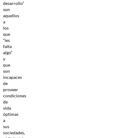
desarrollo”
son
aquellos
a
los
que
“les
falta
algo”
y
que
son
incapaces
de
proveer
condiciones
de
vida
óptimas
a
sus
sociedades,