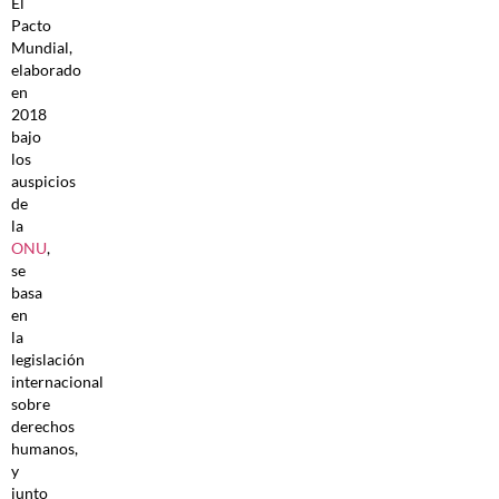
El
Pacto
Mundial,
elaborado
en
2018
bajo
los
auspicios
de
la
ONU
,
se
basa
en
la
legislación
internacional
sobre
derechos
humanos,
y
junto