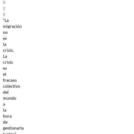
0
2
6
“La
migración
no
es
la
crisis.
La
crisis
es
el
fracaso
colectivo
del
mundo
a
la
hora
de
gestionarla
juntos”,