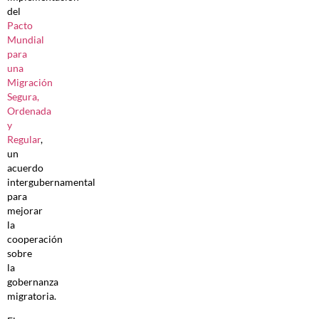
del
Pacto
Mundial
para
una
Migración
Segura,
Ordenada
y
Regular
,
un
acuerdo
intergubernamental
para
mejorar
la
cooperación
sobre
la
gobernanza
migratoria.