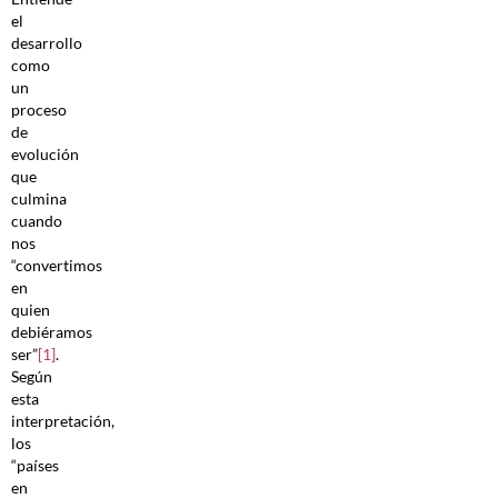
el
desarrollo
como
un
proceso
de
evolución
que
culmina
cuando
nos
“convertimos
en
quien
debiéramos
ser”
[1]
.
Según
esta
interpretación,
los
“países
en