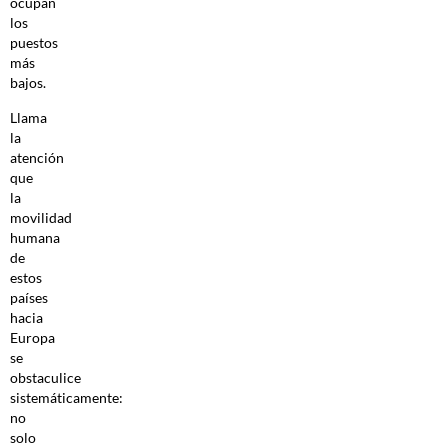
ocupan
los
puestos
más
bajos.
Llama
la
atención
que
la
movilidad
humana
de
estos
países
hacia
Europa
se
obstaculice
sistemáticamente:
no
solo