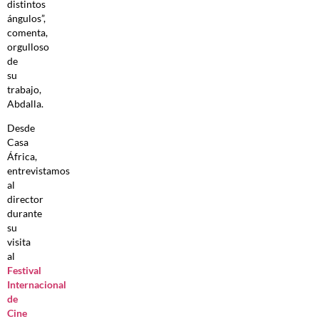
distintos
ángulos”,
comenta,
orgulloso
de
su
trabajo,
Abdalla.
Desde
Casa
África,
entrevistamos
al
director
durante
su
visita
al
Festival
Internacional
de
Cine