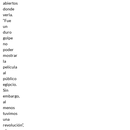
abiertos
donde
verla.
“Fue
un
duro
golpe
no
poder
mostrar
la
película
al
público
egipcio.
Sin
embargo,
al
menos
tuvimos
una
revolución”,