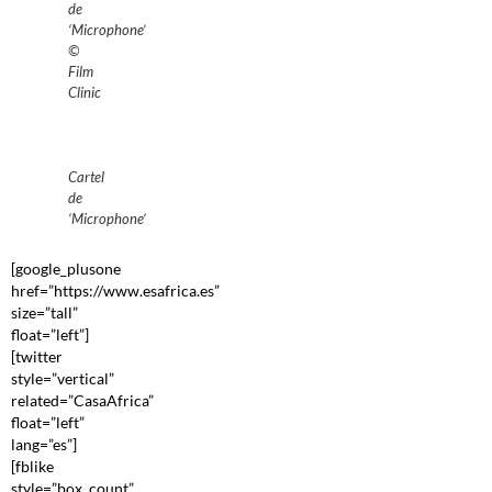
de
‘Microphone’
©
Film
Clinic
Cartel
de
‘Microphone’
[google_plusone
href=”https://www.esafrica.es”
size=”tall”
float=”left”]
[twitter
style=”vertical”
related=”CasaAfrica”
float=”left”
lang=”es”]
[fblike
style=”box_count”