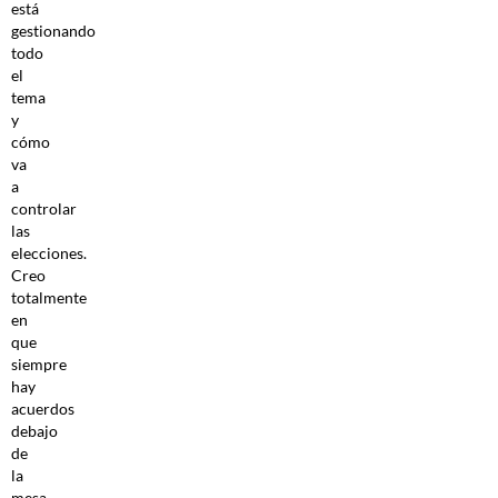
está
gestionando
todo
el
tema
y
cómo
va
a
controlar
las
elecciones.
Creo
totalmente
en
que
siempre
hay
acuerdos
debajo
de
la
mesa,