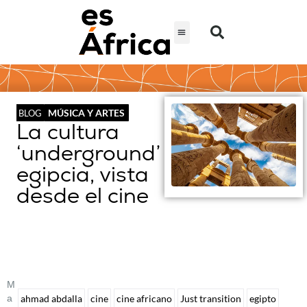
MÚSICA Y ARTES
BLOG
La cultura
‘underground’
egipcia, vista
desde el cine
M
A
ahmad abdalla
cine
cine africano
Just transition
egipto