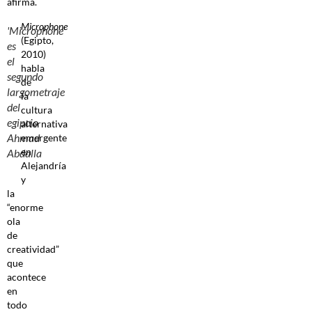
afirma.
Microphone
'Microphone'
(Egipto,
es
2010)
el
habla
segundo
de
largometraje
la
del
cultura
egipcio
alternativa
Ahmad
emergente
en
Abdalla
Alejandría
y
la
“enorme
ola
de
creatividad”
que
acontece
en
todo