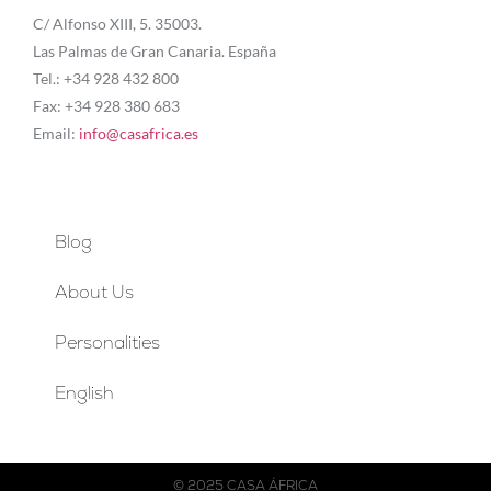
C/ Alfonso XIII, 5. 35003.
Las Palmas de Gran Canaria. España
Tel.: +34 928 432 800
Fax: +34 928 380 683
Email:
info@casafrica.es
Blog
About Us
Personalities
English
© 2025 CASA ÁFRICA