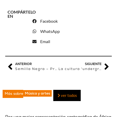
COMPÁRTELO
EN
Facebook
WhatsApp
Email
ANTERIOR
SIGUIENTE
Semilla Negra – Programa 24: El nuevo ministro de la africanía
La cultura 'underground' egipcia, vista desde el cine
Música y artes
Más sobre
ver todos
Por una mejor representación cartográfica de África