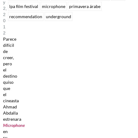
Y
lpa film festival
microphone
primavera árabe
2,
2
recommendation
underground
0
1
2
Parece
difícil
de
creer,
pero
el
destino
quiso
que
el
cineasta
Ahmad
Abdalla
estrenara
Microphone
en
su