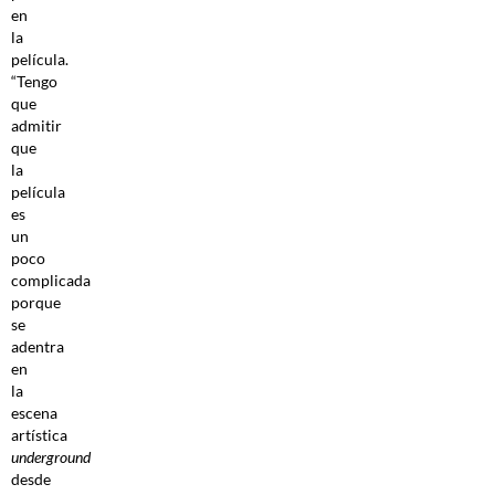
en
la
película.
“Tengo
que
admitir
que
la
película
es
un
poco
complicada
porque
se
adentra
en
la
escena
artística
underground
desde