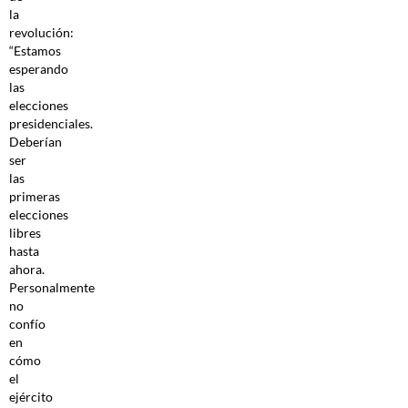
la
revolución:
“Estamos
esperando
las
elecciones
presidenciales.
Deberían
ser
las
primeras
elecciones
libres
hasta
ahora.
Personalmente
no
confío
en
cómo
el
ejército