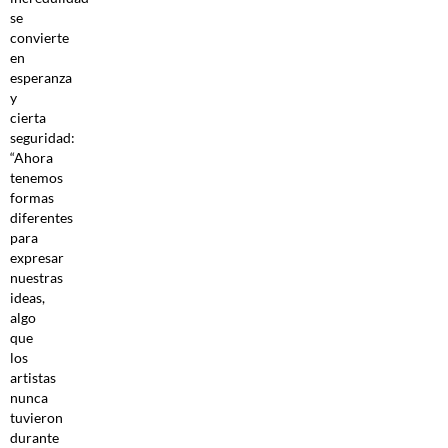
se
convierte
en
esperanza
y
cierta
seguridad:
“Ahora
tenemos
formas
diferentes
para
expresar
nuestras
ideas,
algo
que
los
artistas
nunca
tuvieron
durante