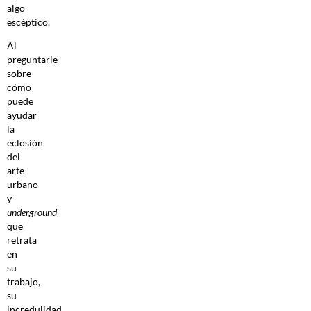
algo
escéptico.
Al
preguntarle
sobre
cómo
puede
ayudar
la
eclosión
del
arte
urbano
y
underground
que
retrata
en
su
trabajo,
su
incredulidad