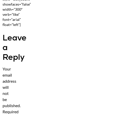
showfaces=”false”
width=”300″
verb=”like”
font=”arial”
float=”left”]
Leave
a
Reply
Your
email
address
will
not
be
published.
Required