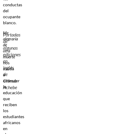
conductas
del
ocupante
blanco.
Me
Portadas
alegraría
de
de
algunas
otra
ediciones
muerte
en
nos
inglés
ayuda
de
a
Chinua
entender
la
Achebe
educación
que
reciben
los
estudiantes
africanos
en