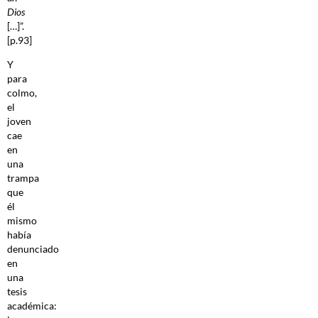
Dios
[…]”.
[p.93]
Y
para
colmo,
el
joven
cae
en
una
trampa
que
él
mismo
había
denunciado
en
una
tesis
académica: