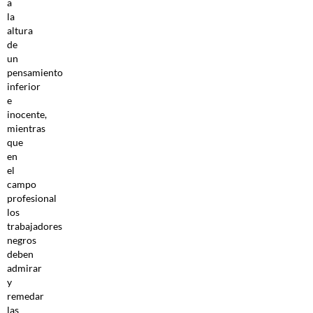
a
la
altura
de
un
pensamiento
inferior
e
inocente,
mientras
que
en
el
campo
profesional
los
trabajadores
negros
deben
admirar
y
remedar
las