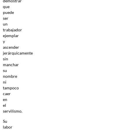
demostrar
que
puede
ser
un
trabajador
ejemplar
y
ascender
jerárquicamente
sin
manchar
su
nombre
ni
tampoco
caer
en
el
servilismo.
Su
labor