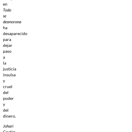
en
Todo
se
desmorona
ha
desaparecido
para
dejar
paso
a
la
justicia
insulsa
y
cruel
del
poder
y
del
dinero.
Johari
Gautier