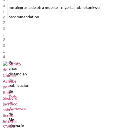
A
me alegraría de otra muerte
nigeria
obi okonkwo
R
recommendation
Y
2
0
,
2
0
1
4
Pocos
años
distancian
la
publicación
de
Todo
se
desmorona
de
Me
alegraría