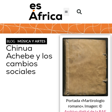
MÚSICA Y ARTES
BLOG
Chinua
Achebe y los
cambios
sociales
Portada «Martirologio
romano». Imagen: ©
Archivo digital de la RAE