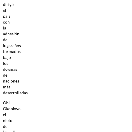
dirigir
el
país
con
la
adhesión
de
lugareños
formados
bajo
los
dogmas
de
naciones
más
desarrolladas.
Obi
Okonkwo,
el
nieto
del