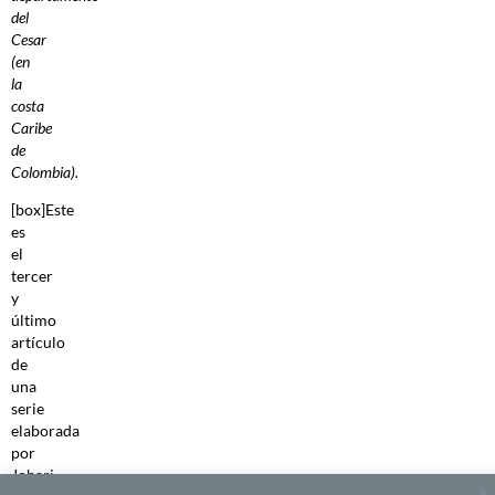
del
Cesar
(en
la
costa
Caribe
de
Colombia).
[box]Este
es
el
tercer
y
último
artículo
de
una
serie
elaborada
por
Johari