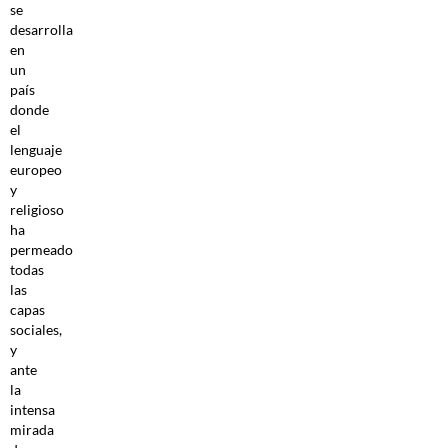
se
desarrolla
en
un
país
donde
el
lenguaje
europeo
y
religioso
ha
permeado
todas
las
capas
sociales,
y
ante
la
intensa
mirada