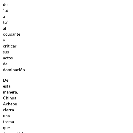
de
“tú
a
tú”
al
ocupante
y
criticar
sus
actos
de
dominación.
De
esta
manera,
Chinua
Achebe
cierra
una
trama
que