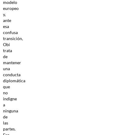
modelo
europeo
y,
ante
esa
confusa
transición,
Obi
trata
de
mantener
una
conducta
diplomática
que
no
indigne
a
ninguna
de
las
partes.
Ese