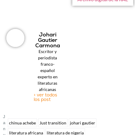
Johari
Gautier
Carmona
Escritor y
periodista
franco-
español
experto en
literaturas
africanas
> ver todos
los post
J
A
chinua achebe
Just transition
johari gautier
N
literatura africana
literatura de nigeria
U