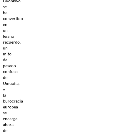
Okonkwo
se
ha
convertido
en
un
lejano
recuerdo,
un
mito
del
pasado
confuso
de
Umuofia,
y
la
burocracia
europea
se
encarga
ahora
de