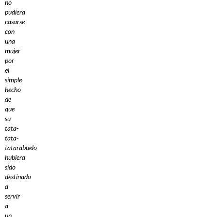
no
pudiera
casarse
con
una
mujer
por
el
simple
hecho
de
que
su
tata-
tata-
tatarabuelo
hubiera
sido
destinado
a
servir
a
un