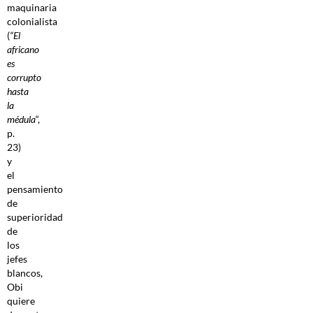
maquinaria
colonialista
(
“El
africano
es
corrupto
hasta
la
médula
“,
p.
23)
y
el
pensamiento
de
superioridad
de
los
jefes
blancos,
Obi
quiere