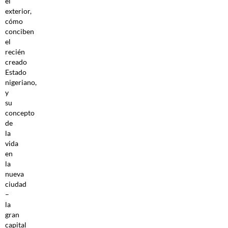
el
exterior,
cómo
conciben
el
recién
creado
Estado
nigeriano,
y
su
concepto
de
la
vida
en
la
nueva
ciudad
–
la
gran
capital