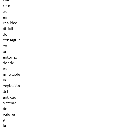
reto
es,
en
realidad,
difícil
de
conseguir
en
un
entorno
donde
es
innegable
la
explosión
del
antiguo
sistema
de
valores
y
la