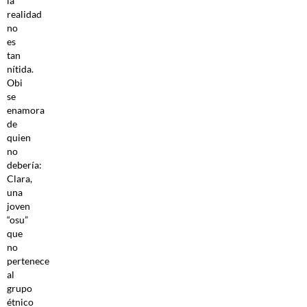
la
realidad
no
es
tan
nítida.
Obi
se
enamora
de
quien
no
debería:
Clara,
una
joven
“osu”
que
no
pertenece
al
grupo
étnico