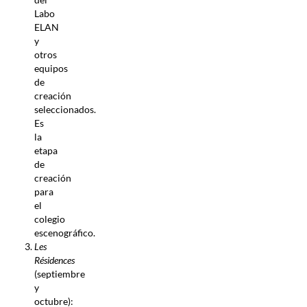
Labo
ELAN
y
otros
equipos
de
creación
seleccionados.
Es
la
etapa
de
creación
para
el
colegio
escenográfico.
Les
Résidences
(septiembre
y
octubre):