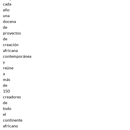
cada
año
una
docena
de
proyectos
de
creación
africana
contemporánea
y
reúne
a
más
de
150
creadores
de
todo
el
continente
africano