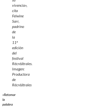
vivencia»,
cita
Felwine
Sarr,
padrino
de
la
11ª
edición
del
festival
Récréâtrales.
Imagen:
Productora
de
Récréâtrales
«Retomar
la
palabra