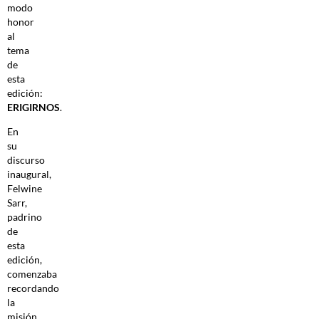
modo
honor
al
tema
de
esta
edición:
ERIGIRNOS
.
En
su
discurso
inaugural,
Felwine
Sarr,
padrino
de
esta
edición,
comenzaba
recordando
la
misión