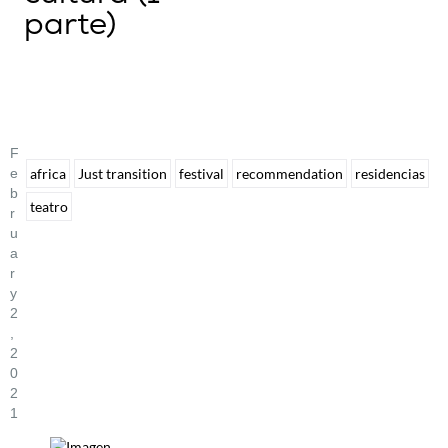
parte)
F
E
africa
Just transition
festival
recommendation
residencias
B
teatro
R
U
A
R
Y
2
,
2
0
2
1