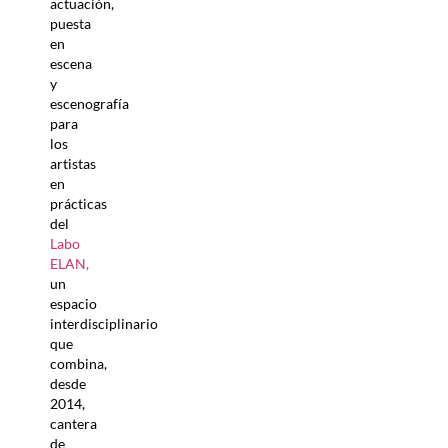
actuación,
puesta
en
escena
y
escenografía
para
los
artistas
en
prácticas
del
Labo
ELAN
,
un
espacio
interdisciplinario
que
combina,
desde
2014,
cantera
de