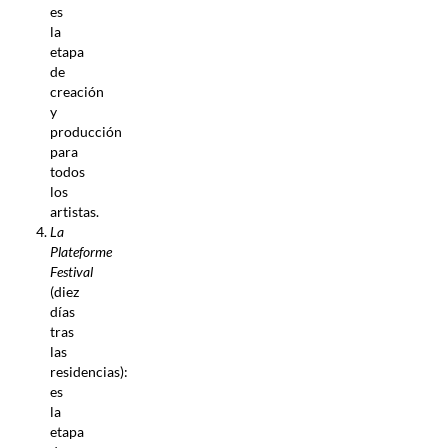
es
la
etapa
de
creación
y
producción
para
todos
los
artistas.
La
Plateforme
Festival
(diez
días
tras
las
residencias):
es
la
etapa