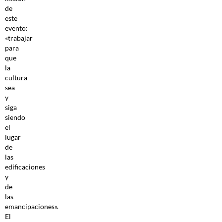
de
este
evento:
«trabajar
para
que
la
cultura
sea
y
siga
siendo
el
lugar
de
las
edificaciones
y
de
las
emancipaciones».
El