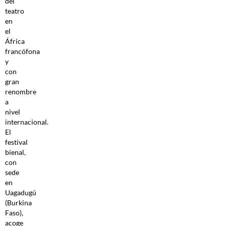
del
teatro
en
el
África
francófona
y
con
gran
renombre
a
nivel
internacional.
El
festival
bienal,
con
sede
en
Uagadugú
(Burkina
Faso),
acoge