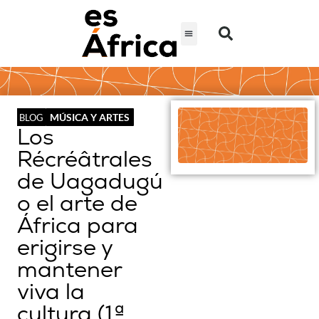
MÚSICA Y ARTES
BLOG
Los
Récréâtrales
de Uagadugú
o el arte de
África para
erigirse y
mantener
viva la
cultura (1ª