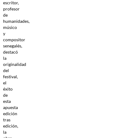
escritor,
profesor
de
humanidades,
músico
y
compositor
senegalés,
destacó
la
originalidad
del
festival,
el
éxito
de
esta
apuesta
edición
tras
edición,
la