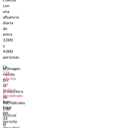
con
una
afluencia
diaria
de
entre
3.000
y
4.000
personas.
La
11ª
edición
del
festival
Récréâtrales
tuvo
lugar
Este
del
festival
24
permite
al
descubrir