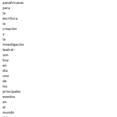
panafricanas
para
la
escritura,
la
creación
y
la
investigación
teatral–
son
hoy
en
día
uno
de
los
principales
eventos
en
el
mundo