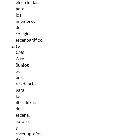
electricidad
para
los
miembros
del
colegio
escenográfico.
Le
Côté
Cour
(junio):
es
una
residencia
para
los
directores
de
escena,
autores
y
escenógrafos
del