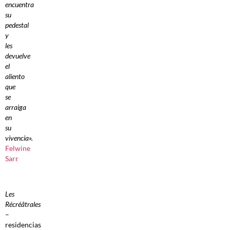
encuentra
su
pedestal
y
les
devuelve
el
aliento
que
se
arraiga
en
su
vivencia».
Felwine
Sarr
Les
Récréâtrales
–
residencias