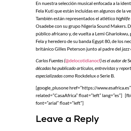
En nuestra selección musical enfocada a la ident
Fela Kuti que están incluidas en algunos de la 
También están representados el atlético
highlife
Osadebe con su grupo Nigeria Sound Makers. De
público africano y, de vuelta a Lemi Ghariokwu, 
Fela y heredero de su banda Egypt 80, de los ne
británico Gilles Peterson junto al padre del
jazz
Carlos Fuentes (
@delocotidianocf
) es el autor de
S
décadas ha publicado artículos, entrevistas y repor
especializadas como
Rockdelux
o
Serie B
.
[google_plusone href=”https://www.esafrica.es” si
related=”CasaAfrica” float=”left” lang=”es”] [f
font=”arial” float=”left”]
Leave a Reply