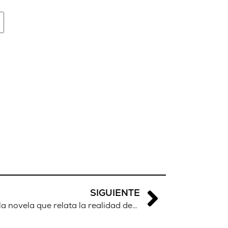
SIGUIENTE
«Del sueño y sus pesadillas», la novela que relata la realidad detrás de los cayucos