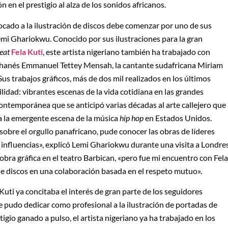
 en el prestigio al alza de los sonidos africanos.
focado a la ilustración de discos debe comenzar por uno de sus
Lemi Ghariokwu. Conocido por sus ilustraciones para la gran
beat
Fela Kuti
, este artista nigeriano también ha trabajado con
hanés Emmanuel Tettey Mensah, la cantante sudafricana Miriam
s trabajos gráficos, más de dos mil realizados en los últimos
ilidad: vibrantes escenas de la vida cotidiana en las grandes
ontemporánea que se anticipó varias décadas al arte callejero que
 a la emergente escena de la música
hip hop
en Estados Unidos.
sobre el orgullo panafricano, pude conocer las obras de líderes
fluencias», explicó Lemi Ghariokwu durante una visita a Londre
obra gráfica en el teatro Barbican, «pero fue mi encuentro con Fela
 de discos en una colaboración basada en el respeto mutuo».
uti ya concitaba el interés de gran parte de los seguidores
e pudo dedicar como profesional a la ilustración de portadas de
tigio ganado a pulso, el artista nigeriano ya ha trabajado en los