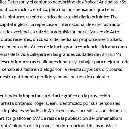
les Peterson y el conjunto neoyorkino de
afrobeat
Antibalas. «Se
 político, e incluso erótico, pero muchos pensamos que Lemi
la pintura», reseñó el crítico de arte del diario británico
The
 capital inglesa. La repercusión internacional de este ilustrador
s de excelencia a raíz de la adquisición por el Museo de Arte
bras recientes, un cuadro de medianas proporciones titulado
lementos históricos de la lucha por la conciencia africana como
as de la vida callejera en las grandes ciudades de África. «Mi
scubrir nuestras cualidades innatas y trabajar para mejorar tod
, señaló el artista en diálogo con la revista
Lagos Literary Journal
,
nuestro patrimonio perdido y emanciparnos de cualquier
ntender la importancia del arte gráfico en la proyección
l artista británico Roger Dean. Identificado por sus personales
e de paisajes soñados de África en clave surrealista con elefantes
tista gráfico en 1971 a raíz de la publicación del primer álbum
quizá pionero de la proyección internacional de las músicas