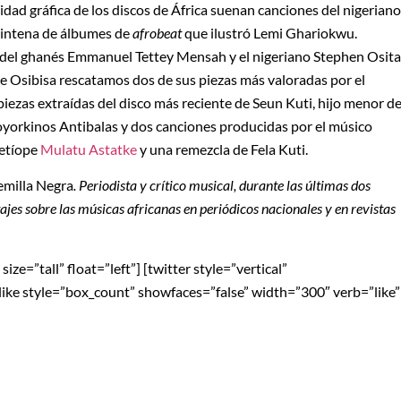
idad gráfica de los discos de África suenan canciones del nigeriano
veintena de álbumes de
afrobeat
que ilustró Lemi Ghariokwu.
del ghanés Emmanuel Tettey Mensah y el nigeriano Stephen Osita
 Osibisa rescatamos dos de sus piezas más valoradas por el
piezas extraídas del disco más reciente de Seun Kuti, hijo menor d
oyorkinos Antibalas y dos canciones producidas por el músico
etíope
Mulatu Astatke
y una remezcla de Fela Kuti.
emilla Negra
. Periodista y crítico musical, durante las últimas dos
tajes sobre las músicas africanas en periódicos nacionales y en
revistas
ze=”tall” float=”left”] [twitter style=”vertical”
blike style=”box_count” showfaces=”false” width=”300″ verb=”like”