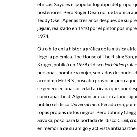
étnicas. Suyo es el popular logotipo del grupo, 
posteriores. Pero Roger Dean no fue la única apu
Teddy Osei. Apenas tres años después de su pres
jaguar
, realizado en 1910 por el pintor posimpre
1974.
Otro hito en la historia gráfica de la música afri
llegó la polémica. The House of The Rising Sun, g
Kruger, publicó en 1978 el disco
Forbidden fruit
c
personas, hombre y mujer, sentados desnudos de
acrónimo Hot R.S., buscaba provocar, pero aquell
se generó en una sociedad africana que, por desg
como apartheid. Algo similar ocurrió al año sig
publico el disco
Universal men
. Pecado era, por 
ropas propias de los negros. Pero Johnny Clegg r
Savuka, posó para la portada del disco
Cruel, cr
en memoria de su amigo y activista antiaparthe