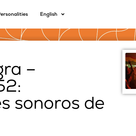
ersonalities
English
gra –
52:
s sonoros de