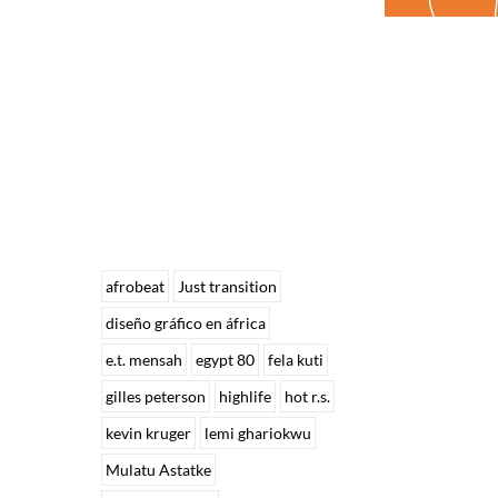
afrobeat
Just transition
diseño gráfico en áfrica
e.t. mensah
egypt 80
fela kuti
gilles peterson
highlife
hot r.s.
kevin kruger
lemi ghariokwu
Mulatu Astatke