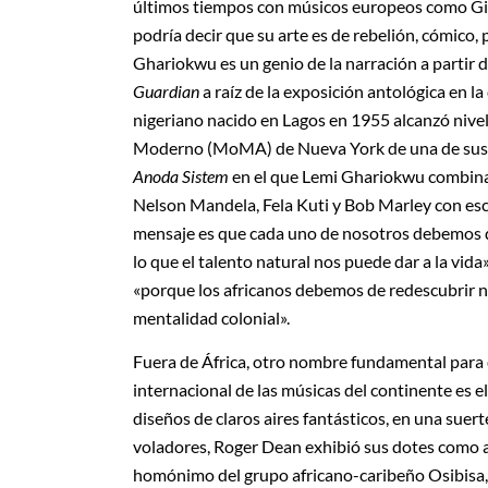
últimos tiempos con músicos europeos como Gil
podría decir que su arte es de rebelión, cómico,
Ghariokwu es un genio de la narración a partir de 
Guardian
a raíz de la exposición antológica en la
nigeriano nacido en Lagos en 1955 alcanzó nivele
Moderno (MoMA) de Nueva York de una de sus o
Anoda Sistem
en el que Lemi Ghariokwu combina e
Nelson Mandela, Fela Kuti y Bob Marley con escen
mensaje es que cada uno de nosotros debemos de
lo que el talento natural nos puede dar a la vida»
«porque los africanos debemos de redescubrir 
mentalidad colonial».
Fuera de África, otro nombre fundamental para e
internacional de las músicas del continente es e
diseños de claros aires fantásticos, en una suert
voladores, Roger Dean exhibió sus dotes como ar
homónimo del grupo africano-caribeño Osibisa, 