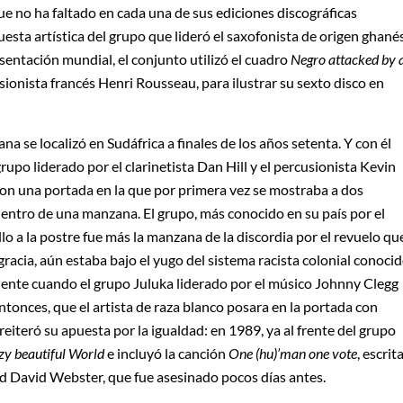
que no ha faltado en cada una de sus ediciones discográficas
esta artística del grupo que lideró el saxofonista de origen ghané
entación mundial, el conjunto utilizó el cuadro
Negro attacked by 
sionista francés Henri Rousseau, para ilustrar su sexto disco en
cana se localizó en Sudáfrica a finales de los años setenta. Y con él
rupo liderado por el clarinetista Dan Hill y el percusionista Kevin
on una portada en la que por primera vez se mostraba a dos
ntro de una manzana. El grupo, más conocido en su país por el
o a la postre fue más la manzana de la discordia por el revuelo qu
racia, aún estaba bajo el yugo del sistema racista colonial conoci
uiente cuando el grupo Juluka liderado por el músico Johnny Clegg
entonces, que el artista de raza blanco posara en la portada con
eiteró su apuesta por la igualdad: en 1989, ya al frente del grupo
azy beautiful World
e incluyó la canción
One (hu)’man one vote
, escrit
id David Webster, que fue asesinado pocos días antes.