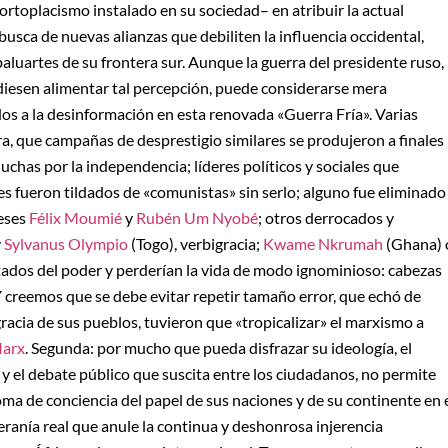
ortoplacismo instalado en su sociedad– en atribuir la actual
busca de nuevas alianzas que debiliten la influencia occidental,
 baluartes de su frontera sur. Aunque la guerra del presidente ruso,
diesen alimentar tal percepción, puede considerarse mera
dos a la desinformación en esta renovada «Guerra Fría». Varias
 que campañas de desprestigio similares se produjeron a finales
 luchas por la independencia; líderes políticos y sociales que
es fueron tildados de «comunistas» sin serlo; alguno fue eliminado
neses
Félix Moumié
y
Rubén Um Nyobé
; otros derrocados y
y
Sylvanus Olympio
(Togo), verbigracia;
Kwame Nkrumah
(Ghana) 
tados del poder y perderían la vida de modo ignominioso: cabezas
creemos que se debe evitar repetir tamaño error, que echó de
gracia de sus pueblos, tuvieron que «tropicalizar» el marxismo a
Marx
. Segunda: por mucho que pueda disfrazar su ideología, el
 y el debate público que suscita entre los ciudadanos, no permite
oma de conciencia del papel de sus naciones y de su continente en 
ranía real que anule la continua y deshonrosa injerencia