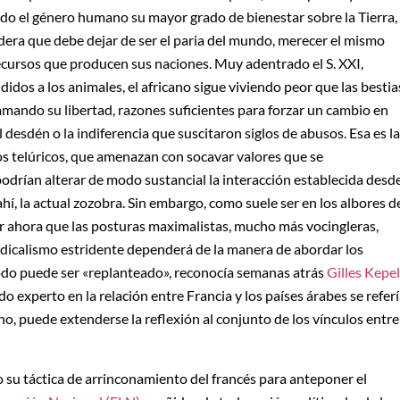
ado el género humano su mayor grado de bienestar sobre la Tierra,
idera que debe dejar de ser el paria del mundo, merecer el mismo
ecursos que producen sus naciones. Muy adentrado el S. XXI,
dos a los animales, el africano sigue viviendo peor que las bestia
lamando su libertad, razones suficientes para forzar un cambio en
esdén o la indiferencia que suscitaron siglos de abusos. Esa es la
s telúricos, que amenazan con socavar valores que se
odrían alterar de modo sustancial la interacción establecida desd
hí, la actual zozobra. Sin embargo, como suele ser en los albores d
r ahora que las posturas maximalistas, mucho más vocingleras,
radicalismo estridente dependerá de la manera de abordar los
 todo puede ser «replanteado», reconocía semanas atrás
Gilles Kepel
o experto en la relación entre Francia y los países árabes se refer
no, puede extenderse la reflexión al conjunto de los vínculos entre
 su táctica de arrinconamiento del francés para anteponer el