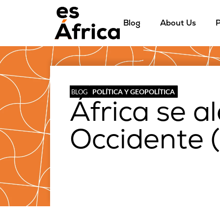
Blog
About Us
P
POLÍTICA Y GEOPOLÍTICA
BLOG
África se a
Occidente (I