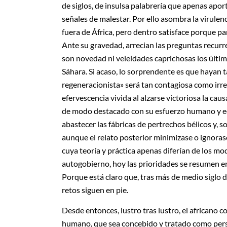
de siglos, de insulsa palabrería que apenas apor
señales de malestar. Por ello asombra la virulen
fuera de África, pero dentro satisface porque 
Ante su gravedad, arrecian las preguntas recurre
son novedad ni veleidades caprichosas los último
Sáhara. Si acaso, lo sorprendente es que hayan t
regeneracionista» será tan contagiosa como irre
efervescencia vivida al alzarse victoriosa la caus
de modo destacado con su esfuerzo humano y ec
abastecer las fábricas de pertrechos bélicos y, s
aunque el relato posterior minimizase o ignorase 
cuya teoría y práctica apenas diferían de los mod
autogobierno, hoy las prioridades se resumen en 
Porque está claro que, tras más de medio siglo
retos siguen en pie.
Desde entonces, lustro tras lustro, el africano
humano, que sea concebido y tratado como pers