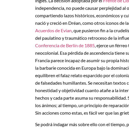
inglés. La decisión adoptada por el
Frente de Li
independencia, no puede causar perplejidad al o
compartiendo lazos históricos, económicos y cu
nació y creció en Dréan, como otros iconos de la
Acuerdos de Evian
, que pusieron fin a la crude
del paulatino y traumático retroceso de la influe
Conferencia de Berlín de 1885
, ejerce un férreo
neocolonial. Esa pérdida de ascendencia tiene su
Francia parece incapaz de asumir su propia hist
la barbarie conocida en Europa bajo la dominaci
equilibren el falaz relato esparcido por el colon
de falsedades humillantes. Se necesitan textos
honestidad y objetividad cuanto atañe a la inter
hechos y cada parte asuma su responsabilidad. 
los ánimos; al tiempo, un principio de reparació
Sin acciones como estas, es fácil ver que las gr
Se podrá indagar más sobre ello con el tiempo, p