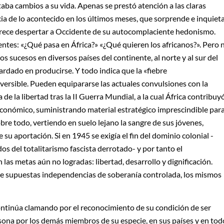
taba cambios a su vida. Apenas se prestó atención a las claras
cia de lo acontecido en los últimos meses, que sorprende e inquiet
parece despertar a Occidente de su autocomplaciente hedonismo.
ntes: «¿Qué pasa en África?» «¿Qué quieren los africanos?». Pero n
s sucesos en diversos países del continente, al norte y al sur del
ardado en producirse. Y todo indica que la «fiebre
versible. Pueden equipararse las actuales convulsiones con la
a de la libertad tras la II Guerra Mundial, a la cual África contribuy
onómico, suministrando material estratégico imprescindible par
obre todo, vertiendo en suelo lejano la sangre de sus jóvenes,
su aportación. Si en 1945 se exigía el fin del dominio colonial -
os del totalitarismo fascista derrotado- y por tanto el
las metas aún no logradas: libertad, desarrollo y dignificación.
 de supuestas independencias de soberanía controlada, los mismos
 continúa clamando por el reconocimiento de su condición de ser
ona por los demás miembros de su especie, en sus países y en tod