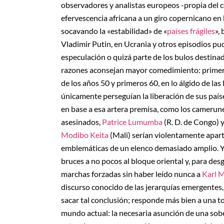
observadores y analistas europeos -propia del c
efervescencia africana a un giro copernicano en 
socavando la «estabilidad» de «
países frágiles
»,
Vladimir Putin, en Ucrania y otros episodios pu
especulación o quizá parte de los bulos destina
razones aconsejan mayor comedimiento: primera,
de los años 50 y primeros 60, en lo álgido de las
únicamente perseguían la liberación de sus país
en base a esa artera premisa, como los cameru
asesinados,
Patrice Lumumba
(R. D. de Congo) 
Modibo Keita
(Mali) serían violentamente apar
emblemáticas de un elenco demasiado amplio. Y 
bruces a no pocos al bloque oriental y, para des
marchas forzadas sin haber leído nunca a
Karl 
discurso conocido de las jerarquías emergentes,
sacar tal conclusión; responde más bien a una t
mundo actual: la necesaria asunción de una sobe