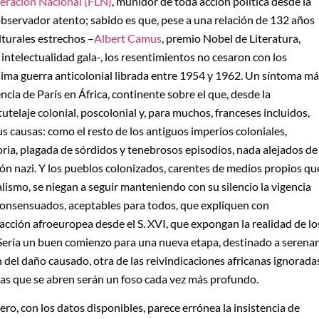
beración Nacional (FLN)
, muñidor de toda acción política desde la
bservador atento; sabido es que, pese a una relación de 132 años
lturales estrechos –
Albert Camus
, premio Nobel de Literatura,
 intelectualidad gala-, los resentimientos no cesaron con los
lísima guerra anticolonial librada entre 1954 y 1962. Un síntoma m
ncia de París en África, continente sobre el que, desde la
 tutelaje colonial, poscolonial y, para muchos, franceses incluidos,
s causas: como el resto de los antiguos imperios coloniales,
oria, plagada de sórdidos y tenebrosos episodios, nada alejados de
ón nazi. Y los pueblos colonizados, carentes de medios propios qu
ialismo, se niegan a seguir manteniendo con su silencio la vigencia
 consensuados, aceptables para todos, que expliquen con
acción afroeuropea desde el S. XVI, que expongan la realidad de lo
Sería un buen comienzo para una nueva etapa, destinado a serenar
n del daño causado, otra de las reivindicaciones africanas ignorada
ietas que se abren serán un foso cada vez más profundo.
ero, con los datos disponibles, parece errónea la insistencia de