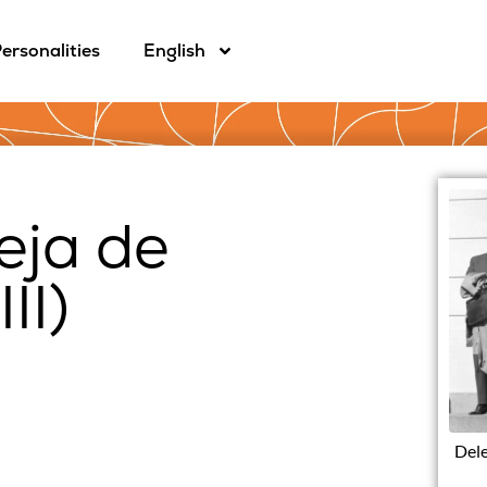
ersonalities
English
leja de
II)
Dele