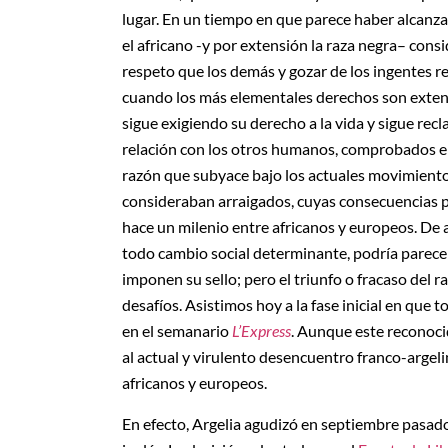
lugar. En un tiempo en que parece haber alcanz
el africano -y por extensión la raza negra– cons
respeto que los demás y gozar de los ingentes r
cuando los más elementales derechos son extendi
sigue exigiendo su derecho a la vida y sigue rec
relación con los otros humanos, comprobados el d
razón que subyace bajo los actuales movimiento
consideraban arraigados, cuyas consecuencias p
hace un milenio entre africanos y europeos. De a
todo cambio social determinante, podría parece
imponen su sello; pero el triunfo o fracaso del 
desafíos. Asistimos hoy a la fase inicial en que
en el semanario
L’Express
. Aunque este reconocid
al actual y virulento desencuentro franco-argeli
africanos y europeos.
En efecto, Argelia agudizó en septiembre pasado