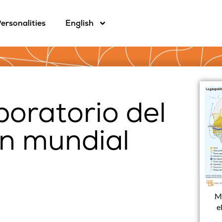
ersonalities
English
aboratorio del
n mundial
Ma
e