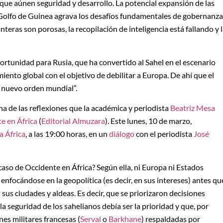
que aúnen seguridad y desarrollo. La potencial expansión de las
l Golfo de Guinea agrava los desafíos fundamentales de gobernanza
nteras son porosas, la recopilación de inteligencia está fallando y 
rtunidad para Rusia, que ha convertido al Sahel en el escenario
ento global con el objetivo de debilitar a Europa. De ahí que el
l nuevo orden mundial”.
 una de las reflexiones que la académica y periodista
Beatriz Mesa
te en África
(
Editorial Almuzara
). Este lunes, 10 de marzo,
a África
, a las 19:00 horas, en un
diálogo
con el periodista
José
caso de Occidente en África? Según ella, ni Europa ni Estados
enfocándose en la geopolítica (es decir, en sus intereses) antes qu
sus ciudades y aldeas. Es decir, que se priorizaron decisiones
la seguridad de los sahelianos debía ser la prioridad y que, por
es militares francesas (
Serval
o
Barkhane
) respaldadas por