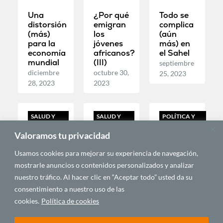
Una
¿Por qué
Todo se
distorsión
emigran
complica
(más)
los
(aún
para la
jóvenes
más) en
economía
africanos?
el Sahel
mundial
(III)
septiembre
diciembre
octubre 30,
25, 2023
28, 2023
2023
SALUD Y
SALUD Y
POLÍTICA Y
SEGURIDAD
SEGURIDAD
GEOPOLÍTICA
Valoramos tu privacidad
Usamos cookies para mejorar su experiencia de navegación,
mostrarle anuncios o contenidos personalizados y analizar
nuestro tráfico. Al hacer clic en “Aceptar todo” usted da su
consentimiento a nuestro uso de las
cookies.
Política de cookies
El golpe
Por qué
El nuevo