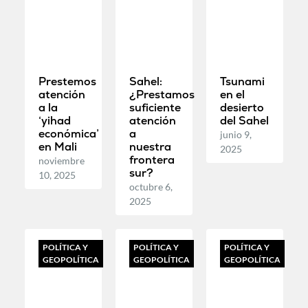
Prestemos
Sahel:
Tsunami
atención
¿Prestamos
en el
a la
suficiente
desierto
‘yihad
atención
del Sahel
económica’
a
junio 9,
en Mali
nuestra
2025
frontera
noviembre
sur?
10, 2025
octubre 6,
2025
POLÍTICA Y
POLÍTICA Y
POLÍTICA Y
GEOPOLÍTICA
GEOPOLÍTICA
GEOPOLÍTICA