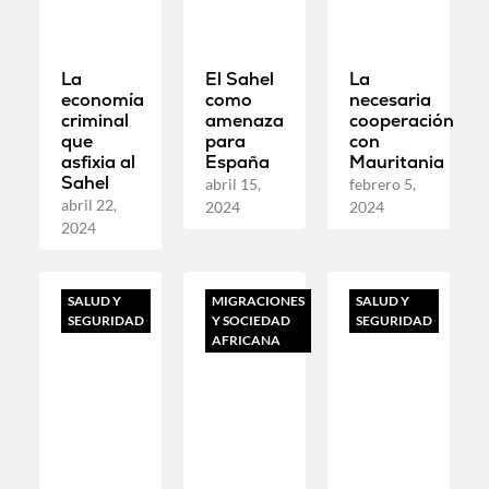
La
El Sahel
La
economía
como
necesaria
criminal
amenaza
cooperación
que
para
con
asfixia al
España
Mauritania
Sahel
abril 15,
febrero 5,
abril 22,
2024
2024
2024
SALUD Y
MIGRACIONES
SALUD Y
SEGURIDAD
Y SOCIEDAD
SEGURIDAD
AFRICANA