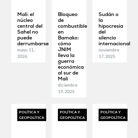
Mali: el
Bloqueo
Sudán o
núcleo
de
la
central del
combustible
hipocresía
Sahel no
en
del
puede
Bamako:
silencio
derrumbarse
cómo
internacional
JNIM
mayo 11,
noviembre
lleva la
2026
17, 2025
guerra
económica
al sur de
Mali
diciembre
19, 2025
POLÍTICA Y
POLÍTICA Y
POLÍTICA Y
GEOPOLÍTICA
GEOPOLÍTICA
GEOPOLÍTICA