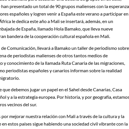
e han presentado un total de 90 grupos malienses con la esperanza
res españoles y logren venir a España este verano a participar en
África le dedica este año a Mali se insertará, además, en un
Embajada de España, llamado Hola Bamako, que lleva nueve
ran bandera de la cooperación cultural española en Mali.
os de Comunicación, llevará a Bamako un taller de periodismo sobre
ntena de periodistas malienses de otros tantos medios de
o y conocimiento de la llamada Ruta Canaria de las migraciones,
o periodistas españoles y canarios informan sobre la realidad
migratorio.
que debemos jugar un papel en el Sahel desde Canarias, Casa
ol y a la estrategia europea. Por historia, y por geografía, estamo
os vecinos del sur.
or mejorar nuestra relación con Mali a través de la cultura y la
e en estos países sigue habiendo una sociedad civil vibrante con la