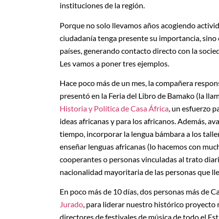
instituciones de la región.
Porque no solo llevamos años acogiendo activida
ciudadanía tenga presente su importancia, sino
países, generando contacto directo con la socied
Les vamos a poner tres ejemplos.
Hace poco más de un mes, la compañera responsa
presentó en la Feria del Libro de Bamako (la lla
Historia y Política de Casa África
, un esfuerzo p
ideas africanas y para los africanos. Además, a
tiempo, incorporar la lengua bámbara a los tall
enseñar lenguas africanas (lo hacemos con much
cooperantes o personas vinculadas al trato diar
nacionalidad mayoritaria de las personas que ll
En poco más de 10 días, dos personas más de Cas
Jurado
, para liderar nuestro histórico proyecto
directores de festivales de música de todo el E