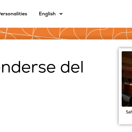
ersonalities
English
nderse del
Sa