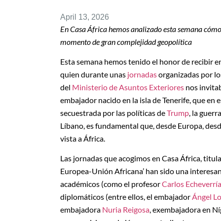
April 13, 2026
En Casa África hemos analizado esta semana cómo Es
momento de gran complejidad geopolítica
Esta semana hemos tenido el honor de recibir e
quien durante unas
jornadas
organizadas por l
del
Ministerio de Asuntos Exteriores
nos invita
embajador nacido en la isla de Tenerife, que en 
secuestrada por las políticas de
Trump
, la guerr
Líbano, es fundamental que, desde Europa, des
vista a África.
Las jornadas que acogimos en Casa África, titula
Europea-Unión Africana’ han sido una interesan
académicos (como el profesor
Carlos Echeverrí
diplomáticos (entre ellos, el embajador
Ángel L
embajadora
Nuria Reigosa
, exembajadora en Níg