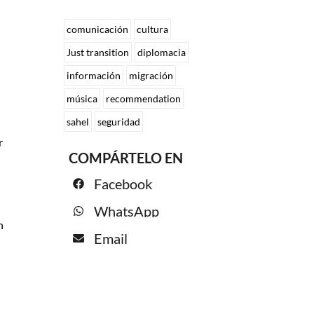
comunicación
cultura
Just transition
diplomacia
información
migración
música
recommendation
sahel
seguridad
r
COMPÁRTELO EN
Facebook
WhatsApp
n
Email