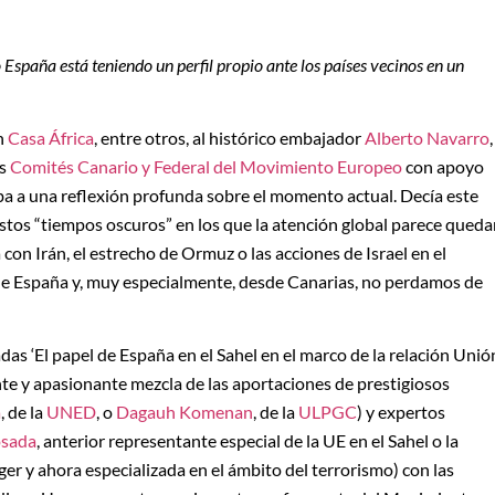
paña está teniendo un perfil propio ante los países vecinos en un
n
Casa África
, entre otros, al histórico embajador
Alberto Navarro
,
os
Comités Canario y Federal del Movimiento Europeo
con apoyo
ba a una reflexión profunda sobre el momento actual. Decía este
estos “tiempos oscuros” en los que la atención global parece queda
a con Irán, el estrecho de Ormuz o las acciones de Israel en el
de España y, muy especialmente, desde Canarias, no perdamos de
das ‘El papel de España en el Sahel en el marco de la relación Unió
te y apasionante mezcla de las aportaciones de prestigiosos
a
, de la
UNED
, o
Dagauh Komenan
, de la
ULPGC
) y expertos
osada
, anterior representante especial de la UE en el Sahel o la
er y ahora especializada en el ámbito del terrorismo) con las