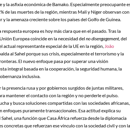
le y la asfixia económica de Bamako. Especialmente preocupante e
 % de las muertes de la región, mientras Mali y Níger observan con
ur y la amenaza creciente sobre los países del Golfo de Guinea.
a respuesta europea es hoy más clara que en el pasado. Tras la
a Unión Europea coincide en la necesidad del
no disengagement,
del
 actual representante especial de la UE en la región,
João
alda al Sahel porque sus crisis, especialmente el terrorismo y la
ronteras. El nuevo enfoque pasa por superar una visión
sta integral basada en la cooperación, la seguridad humana, la
gobernanza inclusiva.
a presencia rusa y por gobiernos surgidos de juntas militares,
ra mantener el contacto con la región y no perderle el pulso.
ucha y busca soluciones compartidas con las sociedades africanas,
an enfoques puramente transaccionales. Esa actitud explica su
 Sahel, una función que Casa África refuerza desde la diplomacia
concretas que refuerzan ese vínculo con la sociedad civil y con l