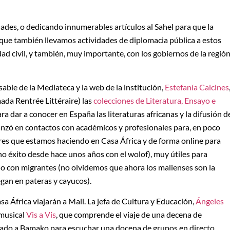
des, o dedicando innumerables artículos al Sahel para que la
 que también llevamos actividades de diplomacia pública a estos
ad civil, y también, muy importante, con los gobiernos de la región
ble de la Mediateca y la web de la institución,
Estefanía Calcines
mada Rentrée Littéraire) las
colecciones de Literatura, Ensayo e
ara dar a conocer en España las literaturas africanas y la difusión d
vanzó en contactos con académicos y profesionales para, en poco
eres que estamos haciendo en Casa África y de forma online para
o éxito desde hace unos años con el wolof), muy útiles para
io con migrantes (no olvidemos que ahora los malienses son la
egan en pateras y cayucos).
a África viajarán a Mali. La jefa de Cultura y Educación,
Ángeles
 musical
Vis a Vis
, que comprende el viaje de una decena de
stado a Bamako para escuchar una docena de grupos en directo,