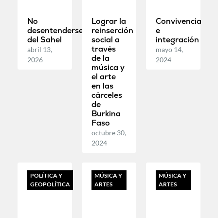
No
Lograr la
Convivencia
desentenderse
reinserción
e
del Sahel
social a
integración
través
abril 13,
mayo 14,
de la
2026
2024
música y
el arte
en las
cárceles
de
Burkina
Faso
octubre 30,
2024
POLÍTICA Y
MÚSICA Y
MÚSICA Y
GEOPOLÍTICA
ARTES
ARTES