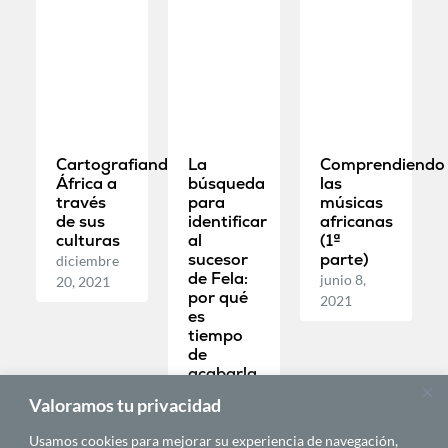
Cartografiando
La
Comprendiendo
África a
búsqueda
las
través
para
músicas
de sus
identificar
africanas
culturas
al
(1ª
sucesor
parte)
diciembre
de Fela:
junio 8,
20, 2021
por qué
2021
es
tiempo
de
acabarla
julio 29,
Valoramos tu privacidad
2021
Usamos cookies para mejorar su experiencia de navegación,