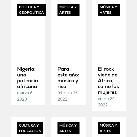
POLÍTICA Y
MÚSICA Y
MÚSICA Y
GEOPOLÍTICA
ARTES
ARTES
Nigeria:
Para
El rock
una
este año:
viene de
potencia
música y
África,
africana
risa
como las
mujeres
marzo 6,
febrero 15,
enero 24,
2023
2022
2022
CULTURA Y
MÚSICA Y
MÚSICA Y
EDUCACIÓN
ARTES
ARTES