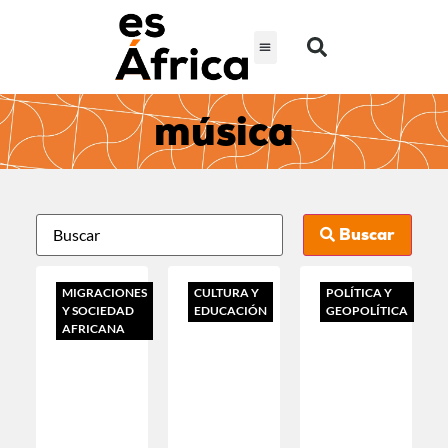
música
Buscar
MIGRACIONES
CULTURA Y
POLÍTICA Y
Y SOCIEDAD
EDUCACIÓN
GEOPOLÍTICA
AFRICANA