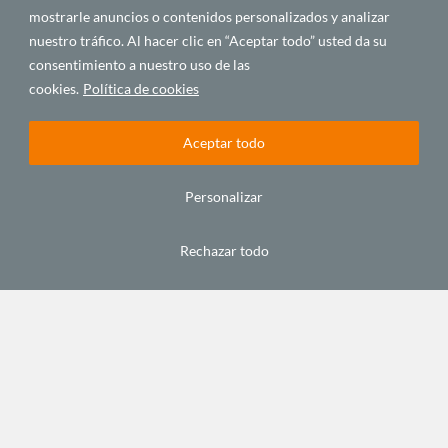
mostrarle anuncios o contenidos personalizados y analizar
AGENDA
AGENDA
MÚSICA Y
nuestro tráfico. Al hacer clic en “Aceptar todo” usted da su
Y
Y
ARTES
consentimiento a nuestro uso de las
EVENTOS
EVENTOS
cookies.
Política de cookies
Aceptar todo
Personalizar
Cheikh
Cheikh
Nace
Rechazar todo
Lô: ‘Hay
Lô: 'Hay
Semilla
que
que
Negra, el
pasar el
pasar el
programa
mensaje
mensaje
online
del
del
para
panafricanismo
panafricanismo
conocer
para
para
–y
expandir
expandir
disfrutar–
el
el
las
espíritu
espíritu
músicas
democrático’
democrático'
africanas