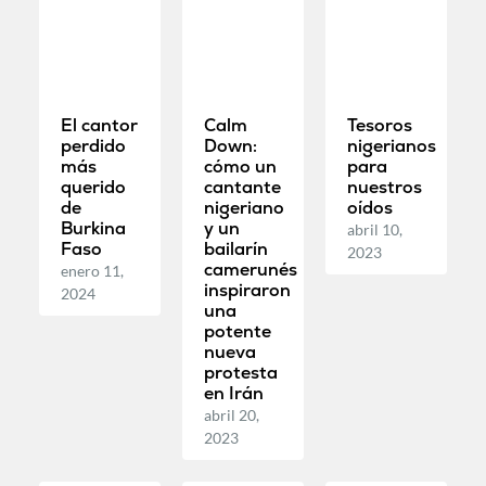
El cantor
Calm
Tesoros
perdido
Down:
nigerianos
más
cómo un
para
querido
cantante
nuestros
de
nigeriano
oídos
Burkina
y un
abril 10,
Faso
bailarín
2023
camerunés
enero 11,
inspiraron
2024
una
potente
nueva
protesta
en Irán
abril 20,
2023