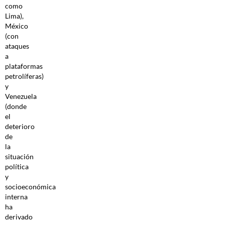
como
Lima),
México
(con
ataques
a
plataformas
petrolíferas)
y
Venezuela
(donde
el
deterioro
de
la
situación
política
y
socioeconómica
interna
ha
derivado