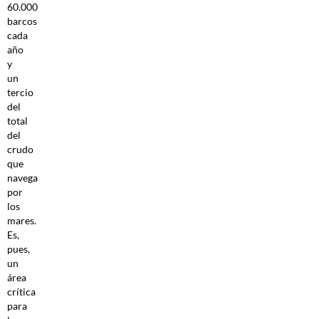
60.000
barcos
cada
año
y
un
tercio
del
total
del
crudo
que
navega
por
los
mares.
Es,
pues,
un
área
crítica
para