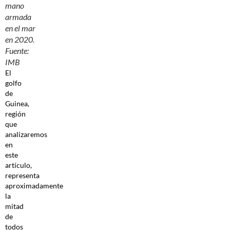
mano
armada
en el mar
en 2020.
Fuente:
IMB
El
golfo
de
Guinea,
región
que
analizaremos
en
este
artículo,
representa
aproximadamente
la
mitad
de
todos