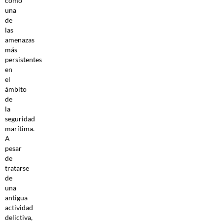
como
una
de
las
amenazas
más
persistentes
en
el
ámbito
de
la
seguridad
marítima.
A
pesar
de
tratarse
de
una
antigua
actividad
delictiva,