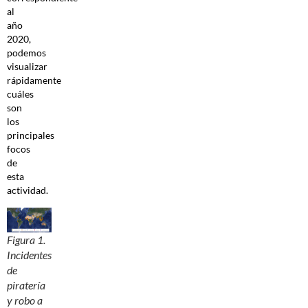
al
año
2020,
podemos
visualizar
rápidamente
cuáles
son
los
principales
focos
de
esta
actividad.
Figura 1.
Incidentes
de
piratería
y robo a