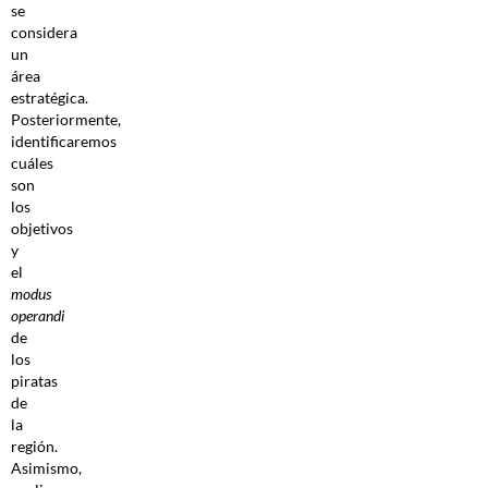
se
considera
un
área
estratégica.
Posteriormente,
identificaremos
cuáles
son
los
objetivos
y
el
modus
operandi
de
los
piratas
de
la
región.
Asimismo,