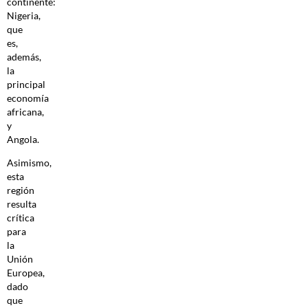
continente:
Nigeria,
que
es,
además,
la
principal
economía
africana,
y
Angola.
Asimismo,
esta
región
resulta
crítica
para
la
Unión
Europea,
dado
que