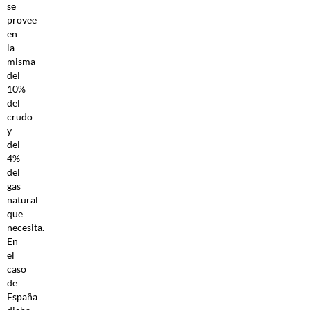
se
provee
en
la
misma
del
10%
del
crudo
y
del
4%
del
gas
natural
que
necesita.
En
el
caso
de
España