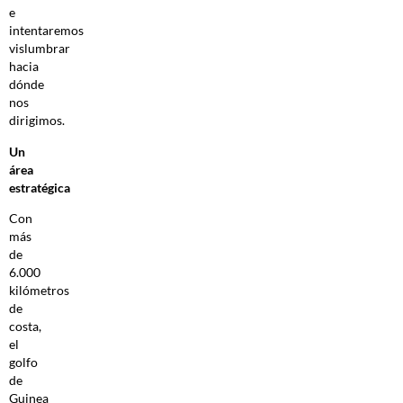
e
intentaremos
vislumbrar
hacia
dónde
nos
dirigimos.
Un
área
estratégica
Con
más
de
6.000
kilómetros
de
costa,
el
golfo
de
Guinea