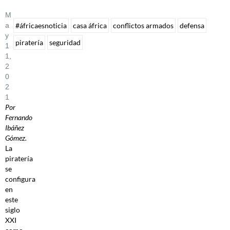
M
A
#áfricaesnoticia
casa áfrica
conflictos armados
defensa
Y
piratería
seguridad
1
1,
2
0
2
1
Por
Fernando
Ibáñez
Gómez.
La
piratería
se
configura
en
este
siglo
XXI