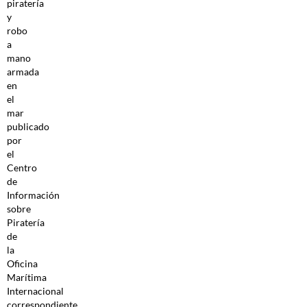
piratería
y
robo
a
mano
armada
en
el
mar
publicado
por
el
Centro
de
Información
sobre
Piratería
de
la
Oficina
Marítima
Internacional
correspondiente