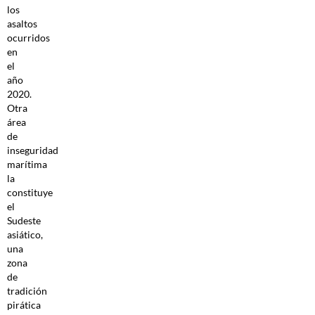
los
asaltos
ocurridos
en
el
año
2020.
Otra
área
de
inseguridad
marítima
la
constituye
el
Sudeste
asiático,
una
zona
de
tradición
pirática