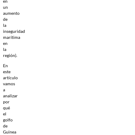
en
un
aumento
de
la
inseguridad
marítima
en
la
región).
En
este
artículo
vamos
a
analizar
por
qué
el
golfo
de
Guinea