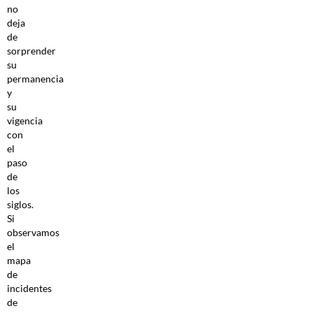
no
deja
de
sorprender
su
permanencia
y
su
vigencia
con
el
paso
de
los
siglos.
Si
observamos
el
mapa
de
incidentes
de