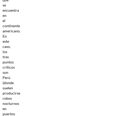
se
encuentra
en
el
continente
americano.
En
este
caso,
los
tres
puntos
críticos
son
Perú
(donde
suelen
producirse
robos
nocturnos
en
puertos