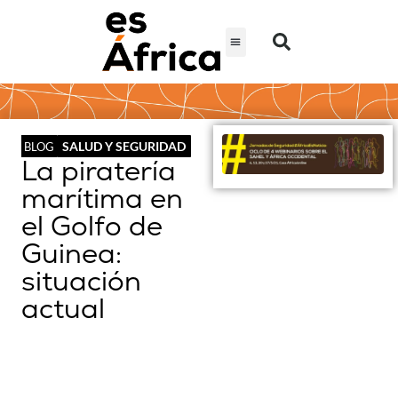
SALUD Y SEGURIDAD
BLOG
La piratería
marítima en
el Golfo de
Guinea:
situación
actual