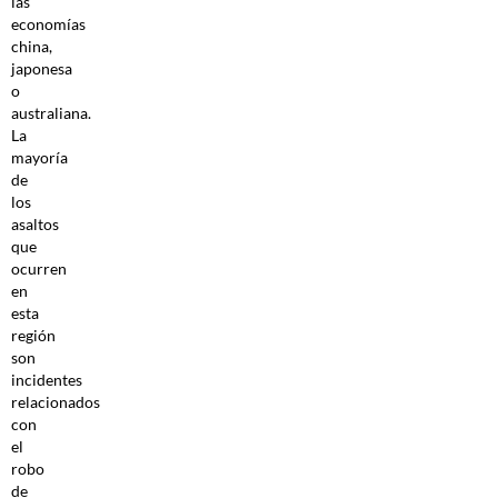
las
economías
china,
japonesa
o
australiana.
La
mayoría
de
los
asaltos
que
ocurren
en
esta
región
son
incidentes
relacionados
con
el
robo
de