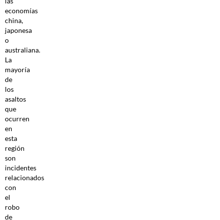
las
economías
china,
japonesa
o
australiana.
La
mayoría
de
los
asaltos
que
ocurren
en
esta
región
son
incidentes
relacionados
con
el
robo
de