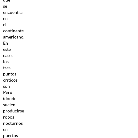
se
encuentra
en
el
continente
americano.
En
este
caso,
los
tres
puntos
críticos
son
Perú
(donde
suelen
producirse
robos
nocturnos
en
puertos