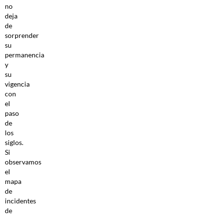
no
deja
de
sorprender
su
permanencia
y
su
vigencia
con
el
paso
de
los
siglos.
Si
observamos
el
mapa
de
incidentes
de