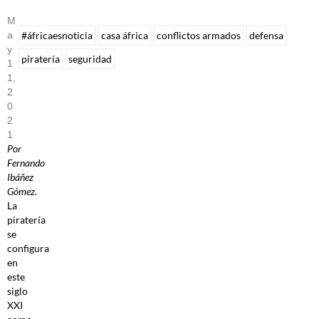
M
A
#áfricaesnoticia
casa áfrica
conflictos armados
defensa
Y
piratería
seguridad
1
1,
2
0
2
1
Por
Fernando
Ibáñez
Gómez.
La
piratería
se
configura
en
este
siglo
XXI