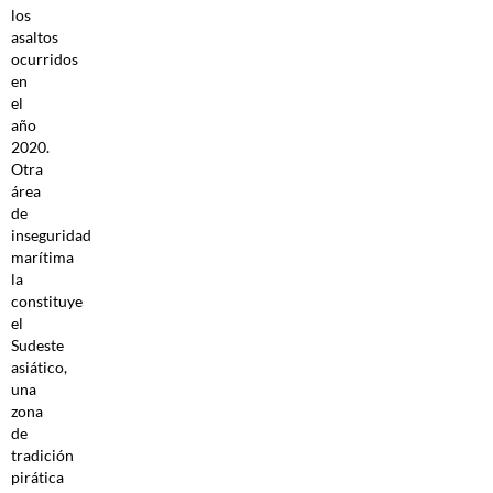
los
asaltos
ocurridos
en
el
año
2020.
Otra
área
de
inseguridad
marítima
la
constituye
el
Sudeste
asiático,
una
zona
de
tradición
pirática