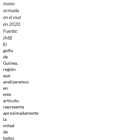
mano
armada
en el mar
en 2020.
Fuente:
IMB
El
golfo
de
Guinea,
región
que
analizaremos
en
este
artículo,
representa
aproximadamente
la
mitad
de
todos