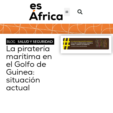
SALUD Y SEGURIDAD
BLOG
La piratería
marítima en
el Golfo de
Guinea:
situación
actual