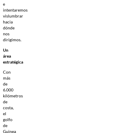
e
intentaremos
vislumbrar
hacia
dónde
nos
dirigimos.
Un
área
estratégica
Con
más
de
6.000
kilómetros
de
costa,
el
golfo
de
Guinea