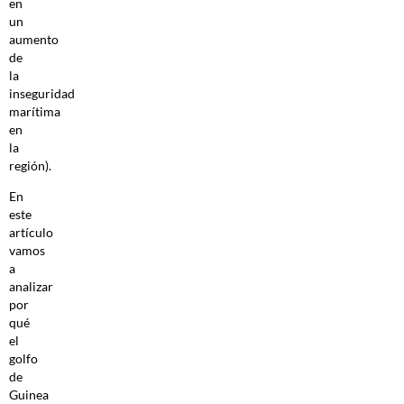
en
un
aumento
de
la
inseguridad
marítima
en
la
región).
En
este
artículo
vamos
a
analizar
por
qué
el
golfo
de
Guinea