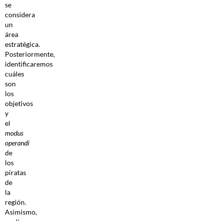
se
considera
un
área
estratégica.
Posteriormente,
identificaremos
cuáles
son
los
objetivos
y
el
modus
operandi
de
los
piratas
de
la
región.
Asimismo,