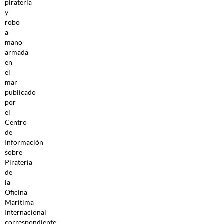
piratería
y
robo
a
mano
armada
en
el
mar
publicado
por
el
Centro
de
Información
sobre
Piratería
de
la
Oficina
Marítima
Internacional
correspondiente