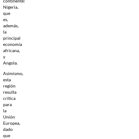
continente:
Nigeria,
que
es,
además,
la
principal
economía
africana,
y
Angola.
Asimismo,
esta
región
resulta
crítica
para
la
Unión
Europea,
dado
que