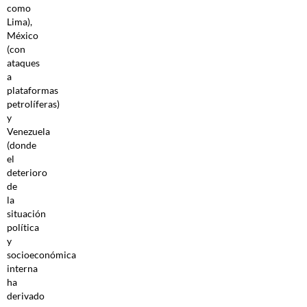
como
Lima),
México
(con
ataques
a
plataformas
petrolíferas)
y
Venezuela
(donde
el
deterioro
de
la
situación
política
y
socioeconómica
interna
ha
derivado