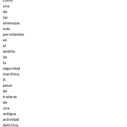
como
una
de
las
amenazas
más
persistentes
en
el
ámbito
de
la
seguridad
marítima.
A
pesar
de
tratarse
de
una
antigua
actividad
delictiva,