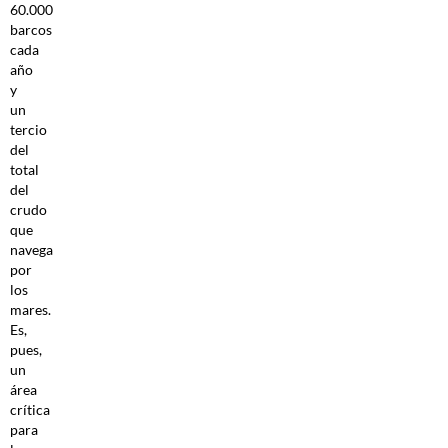
60.000
barcos
cada
año
y
un
tercio
del
total
del
crudo
que
navega
por
los
mares.
Es,
pues,
un
área
crítica
para