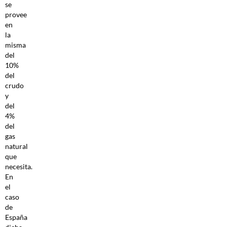
se
provee
en
la
misma
del
10%
del
crudo
y
del
4%
del
gas
natural
que
necesita.
En
el
caso
de
España