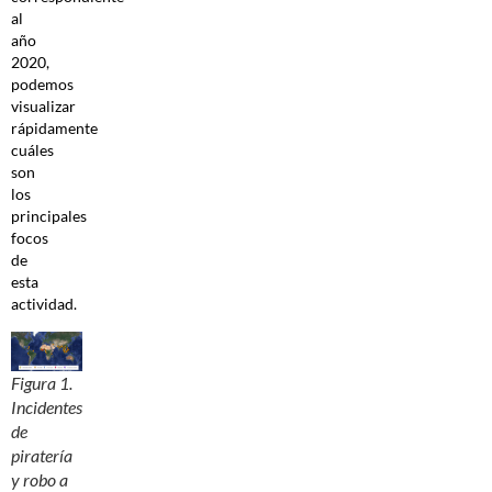
al
año
2020,
podemos
visualizar
rápidamente
cuáles
son
los
principales
focos
de
esta
actividad.
Figura 1.
Incidentes
de
piratería
y robo a