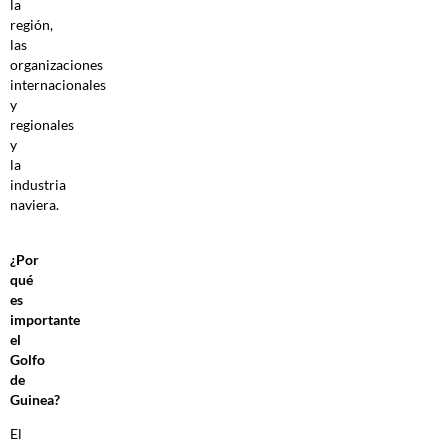
la
región,
las
organizaciones
internacionales
y
regionales
y
la
industria
naviera.
¿Por
qué
es
importante
el
Golfo
de
Guinea?
El