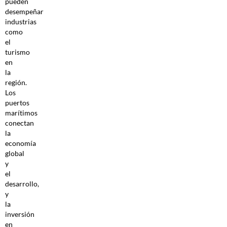
pueden
desempeñar
industrias
como
el
turismo
en
la
región.
Los
puertos
marítimos
conectan
la
economía
global
y
el
desarrollo,
y
la
inversión
en