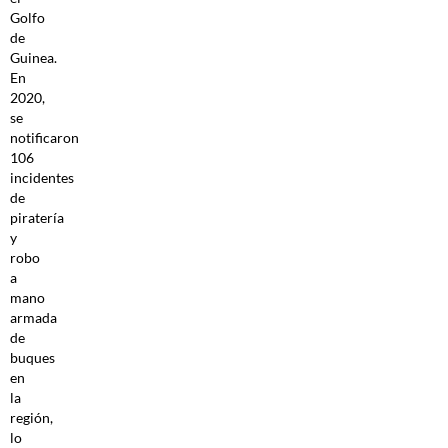
Golfo
de
Guinea.
En
2020,
se
notificaron
106
incidentes
de
piratería
y
robo
a
mano
armada
de
buques
en
la
región,
lo