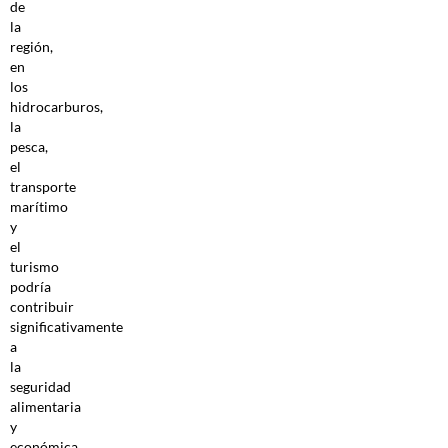
de
la
región,
en
los
hidrocarburos,
la
pesca,
el
transporte
marítimo
y
el
turismo
podría
contribuir
significativamente
a
la
seguridad
alimentaria
y
económica