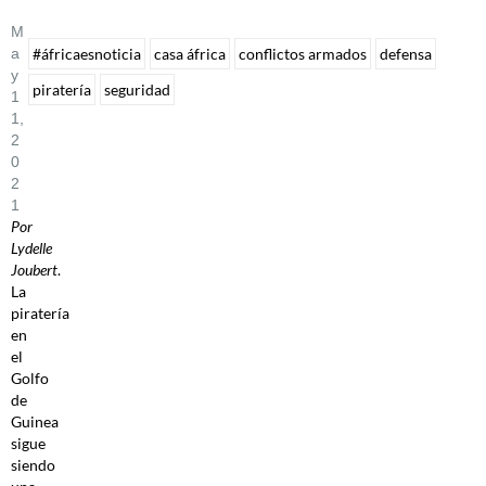
M
A
#áfricaesnoticia
casa áfrica
conflictos armados
defensa
Y
piratería
seguridad
1
1,
2
0
2
1
Por
Lydelle
Joubert
.
La
piratería
en
el
Golfo
de
Guinea
sigue
siendo