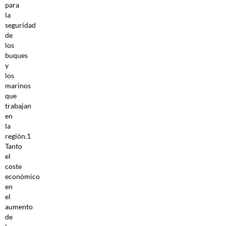
para
la
seguridad
de
los
buques
y
los
marinos
que
trabajan
en
la
región.1
Tanto
el
coste
económico
en
el
aumento
de