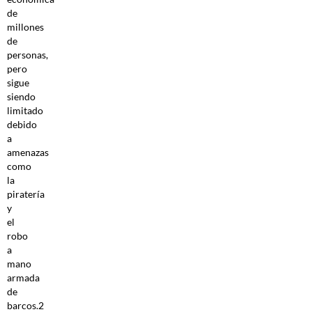
de
millones
de
personas,
pero
sigue
siendo
limitado
debido
a
amenazas
como
la
piratería
y
el
robo
a
mano
armada
de
barcos.2