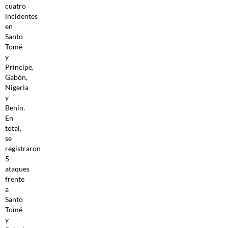
cuatro
incidentes
en
Santo
Tomé
y
Príncipe,
Gabón,
Nigeria
y
Benín.
En
total,
se
registraron
5
ataques
frente
a
Santo
Tomé
y