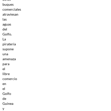
buques
comerciales
atraviesan
las
aguas
del
Golfo.
La
piratería
supone
una
amenaza
para
el
libre
comercio
en
el
Golfo
de
Guinea
y