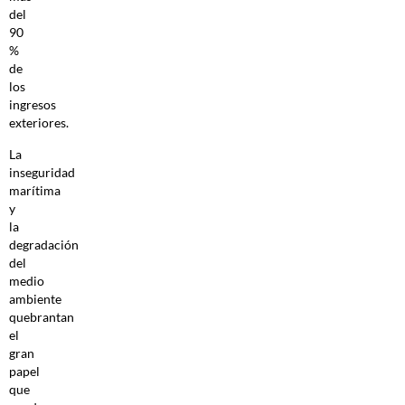
del
90
%
de
los
ingresos
exteriores.
La
inseguridad
marítima
y
la
degradación
del
medio
ambiente
quebrantan
el
gran
papel
que