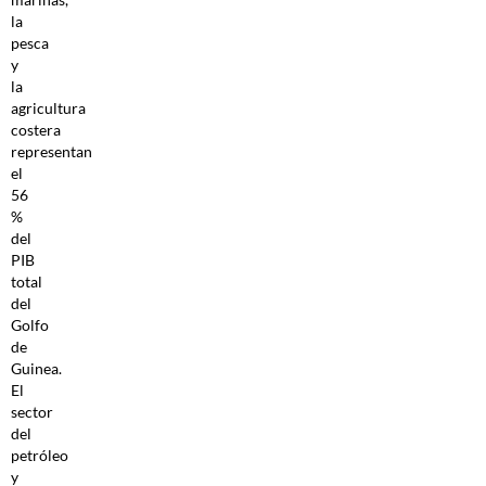
la
pesca
y
la
agricultura
costera
representan
el
56
%
del
PIB
total
del
Golfo
de
Guinea.
El
sector
del
petróleo
y