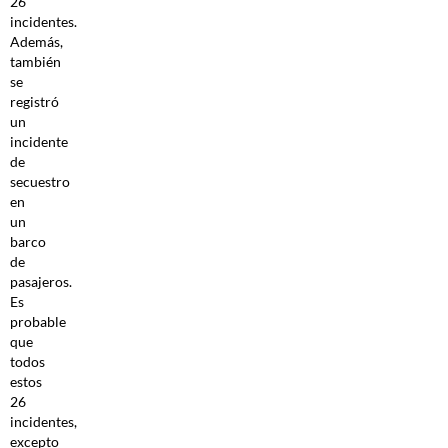
26
incidentes.
Además,
también
se
registró
un
incidente
de
secuestro
en
un
barco
de
pasajeros.
Es
probable
que
todos
estos
26
incidentes,
excepto