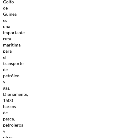
Golfo
de
Guinea
es
una
importante
ruta
marítima
para
el
transporte
de
petróleo
y
gas.
Diariamente,
1500
barcos
de
pesca,
petroleros
y
otros