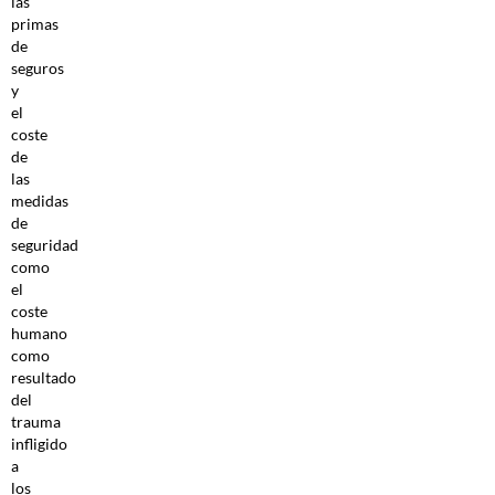
las
primas
de
seguros
y
el
coste
de
las
medidas
de
seguridad
como
el
coste
humano
como
resultado
del
trauma
infligido
a
los