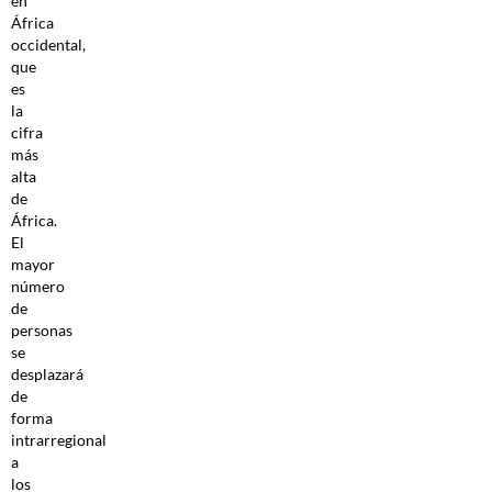
en
África
occidental,
que
es
la
cifra
más
alta
de
África.
El
mayor
número
de
personas
se
desplazará
de
forma
intrarregional
a
los