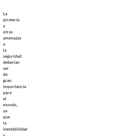
La
piratería
y
otras
amenazas
a
la
seguridad
deberían
ser
de
gran
importancia
para
el
mundo,
ya
que
la
inestabilidad
y