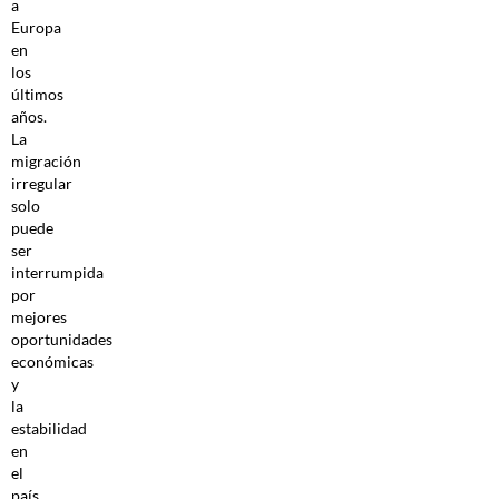
a
Europa
en
los
últimos
años.
La
migración
irregular
solo
puede
ser
interrumpida
por
mejores
oportunidades
económicas
y
la
estabilidad
en
el
país