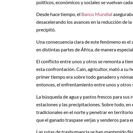
políticos, económicos y sociales se vuelvan cada
Desde hace tiempo, el
Banco Mundial
aseguraba 
desacelerando los avances en la reducción de la
precipitó.
Una consecuencia clara de este fenómeno es el 
en distintas partes de África, de manera especial
El conflicto entre unos y otros se remonta a tie
esta confrontación. Caín, agricultor, mató a su 
primer tiempo era sobre todo ganadero y nómada,
entonces, el enfrentamiento entre unos y otros 
La búsqueda de agua y pastos frescos para sus re
estaciones y las precipitaciones. Sobre todo, 
tradicionales en el norte y penetrar en territo
que el ganado traspase verjas y senderos para en
Las rutas de trashumancia se han mantenido fij