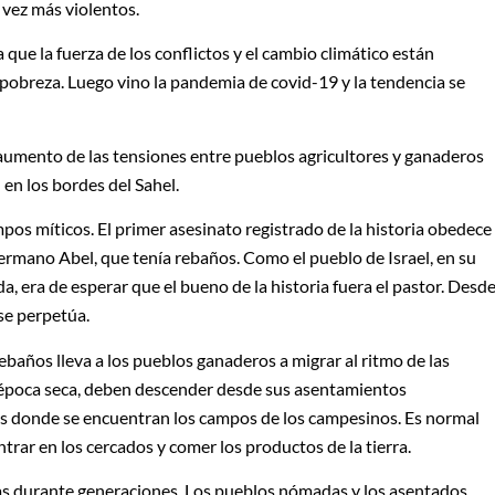
 vez más violentos.
que la fuerza de los conflictos y el cambio climático están
 pobreza. Luego vino la pandemia de covid-19 y la tendencia se
aumento de las tensiones entre pueblos agricultores y ganaderos
 en los bordes del Sahel.
mpos míticos. El primer asesinato registrado de la historia obedece
hermano Abel, que tenía rebaños. Como el pueblo de Israel, en su
 era de esperar que el bueno de la historia fuera el pastor. Desd
se perpetúa.
baños lleva a los pueblos ganaderos a migrar al ritmo de las
en época seca, deben descender desde sus asentamientos
rios donde se encuentran los campos de los campesinos. Es normal
trar en los cercados y comer los productos de la tierra.
as durante generaciones. Los pueblos nómadas y los asentados