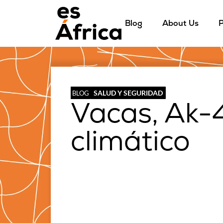
Blog
About Us
P
SALUD Y SEGURIDAD
BLOG
Vacas, Ak-
climático