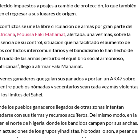
lecido impuestos y peajes a cambio de protección, lo que también
 el regresar a sus lugares de origen.
conflictos se une la libre circulación de armas por gran parte del
fricana
,
Moussa Faki Mahamat
, alertaba, una vez más, sobre la
ausencia de su control, situación que ha facilitado el aumento de
Los conflictos intercomunitarios y el bandidismo lo han hecho de
l ruido de las armas perturbó el equilibrio social armonioso,
 africanas”, llegó a afirmar Faki Mahamat.
jóvenes ganaderos que guían sus ganados y portan un AK47 sobre
s entre pueblos nómadas y sedentarios sean cada vez más violenta
los límites del Sahel.
onde los pueblos ganaderos llegados de otras zonas intentan
uedarse con sus tierras y recursos acuíferos. Del mismo modo, en la
n el norte de Nigeria, donde los bandidos campan por sus anchas.
actuaciones de los grupos yihadistas. No todas lo son, a pesar de