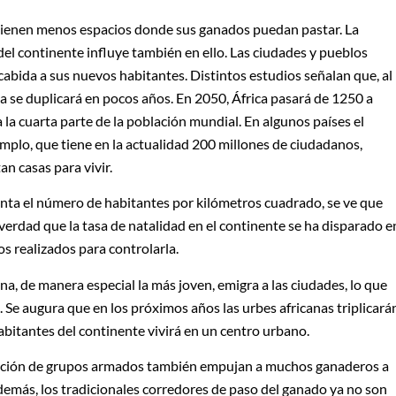
tienen menos espacios donde sus ganados puedan pastar. La
l continente influye también en ello. Las ciudades y pueblos
abida a sus nuevos habitantes. Distintos estudios señalan que, al
na se duplicará en pocos años. En 2050, África pasará de 1250 a
 la cuarta parte de la población mundial. En algunos países el
emplo, que tiene en la actualidad 200 millones de ciudadanos,
an casas para vivir.
enta el número de habitantes por kilómetros cuadrado, se ve que
 verdad que la tasa de natalidad en el continente se ha disparado e
os realizados para controlarla.
na, de manera especial la más joven, emigra a las ciudades, lo que
. Se augura que en los próximos años las urbes africanas triplicará
abitantes del continente vivirá en un centro urbano.
iferación de grupos armados también empujan a muchos ganaderos a
emás, los tradicionales corredores de paso del ganado ya no son