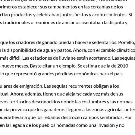
primeros establecer sus campamentos en las cercanías de los
ían productos y celebraban juntos fiestas y acontecimientos. Si
es tradicionales o reuniones de ancianos asentaban la disputa y
que los criadores de ganado puedan hacerse sedentarios. Por ello,
la disponibilidad de agua y pastos. Ahora, con el cambio climátic
más difícil. Las estaciones de lluvia se están acortando. Las sequía
a nueve meses. Baste citar un ejemplo. Se estima que la de 2010
 lo que representó grandes pérdidas económicas para el país.
ulares de emigración. Las sequías recurrentes obligan a los
ual. Ahora, además, tienen que alejarse cada vez más de sus
uevos territorios desconocidos donde las costumbres y las normas
ancia provoca que los ganaderos lleguen a las zonas agrícolas ante
 puede llevar a que los rebaños destrocen campos sembrados. Por
 ven la llegada de los pueblos nómadas como una invasión y no