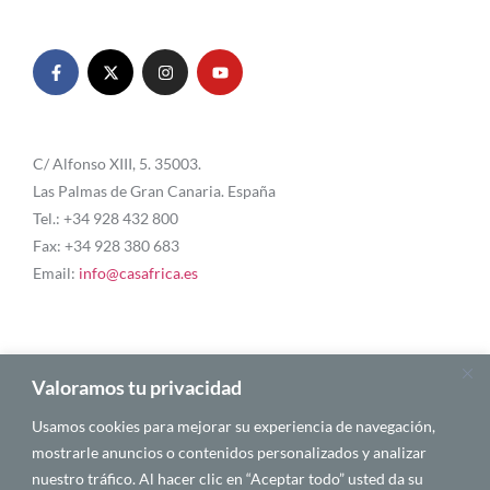
C/ Alfonso XIII, 5. 35003.
Las Palmas de Gran Canaria. España
Tel.: +34 928 432 800
Fax: +34 928 380 683
Email:
info@casafrica.es
Blog
Valoramos tu privacidad
Usamos cookies para mejorar su experiencia de navegación,
About Us
mostrarle anuncios o contenidos personalizados y analizar
nuestro tráfico. Al hacer clic en “Aceptar todo” usted da su
Personalities