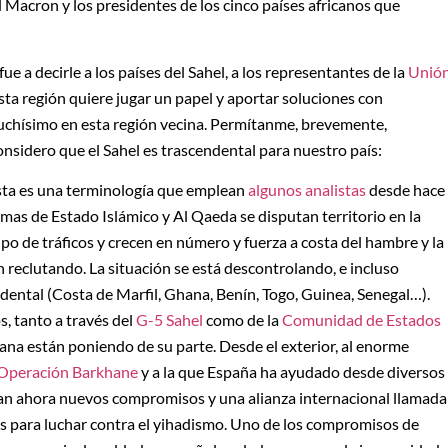
 Macron y los presidentes de los cinco países africanos que
ue a decirle a los países del Sahel, a los representantes de la
Unió
sta región quiere jugar un papel y aportar soluciones con
uchísimo en esta región vecina. Permítanme, brevemente,
nsidero que el Sahel es trascendental para nuestro país:
esta es una terminología que emplean
algunos analistas
desde hace
ramas de Estado Islámico y Al Qaeda se disputan territorio en la
ipo de tráficos y crecen en número y fuerza a costa del hambre y la
n reclutando. La situación se está descontrolando, e incluso
idental (Costa de Marfil, Ghana, Benín, Togo, Guinea, Senegal…).
s, tanto a través del
G-5 Sahel
como de la
Comunidad de Estados
na están poniendo de su parte. Desde el exterior, al enorme
Operación Barkhane
y a la que España ha ayudado desde diversos
an ahora nuevos compromisos y una alianza internacional llamada
es para luchar contra el yihadismo. Uno de los compromisos de