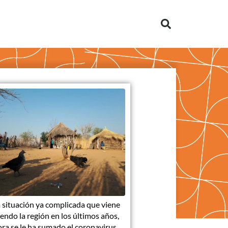
a situación ya complicada que viene
iendo la región en los últimos años,
ra se le ha sumado el coronavirus.