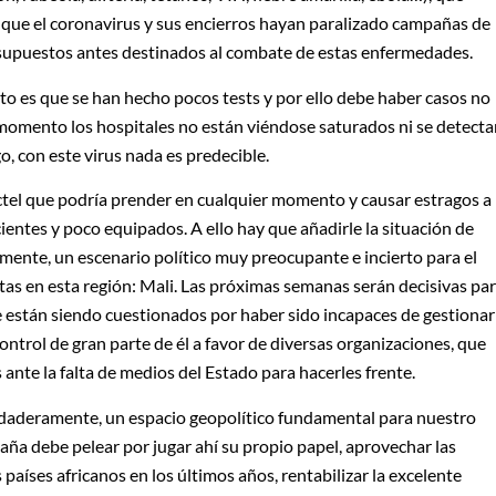
que el coronavirus y sus encierros hayan paralizado campañas de
supuestos antes destinados al combate de estas enfermedades.
erto es que se han hecho pocos tests y por ello debe haber casos no
 momento los hospitales no están viéndose saturados ni se detect
, con este virus nada es predecible.
ctel que podría prender en cualquier momento y causar estragos a
entes y poco equipados. A ello hay que añadirle la situación de
mente, un escenario político muy preocupante e incierto para el
stas en esta región: Mali. Las próximas semanas serán decisivas pa
e están siendo cuestionados por haber sido incapaces de gestionar
control de gran parte de él a favor de diversas organizaciones, que
 ante la falta de medios del Estado para hacerles frente.
rdaderamente, un espacio geopolítico fundamental para nuestro
paña debe pelear por jugar ahí su propio papel, aprovechar las
aíses africanos en los últimos años, rentabilizar la excelente