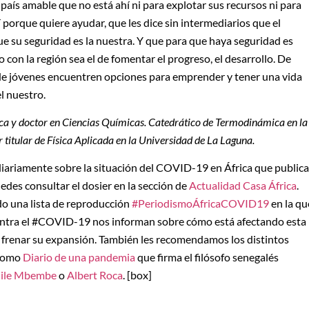
país amable que no está ahí ni para explotar sus recursos ni para
 porque quiere ayudar, que les dice sin intermediarios que el
ue su seguridad es la nuestra. Y que para que haya seguridad es
con la región sea el de fomentar el progreso, el desarrollo. De
de jóvenes encuentren opciones para emprender y tener una vida
l nuestro.
rica y doctor en Ciencias Químicas. Catedrático de Termodinámica en la
r titular de Física Aplicada en la Universidad de La Laguna.
diariamente sobre la situación del COVID-19 en África que publica
uedes consultar el dosier en la sección de
Actualidad Casa África
.
o una lista de reproducción
#PeriodismoÁfricaCOVID19
en la qu
contra el #COVID-19 nos informan sobre cómo está afectando esta
a frenar su expansión. También les recomendamos los distintos
 como
Diario de una pandemia
que firma el filósofo senegalés
ile Mbembe
o
Albert Roca
. [box]