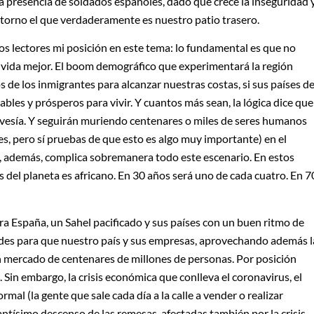
a presencia de soldados españoles, dado que crece la inseguridad y
retorno el que verdaderamente es nuestro patio trasero.
s lectores mi posición en este tema: lo fundamental es que no
vida mejor. El boom demográfico que experimentará la región
 de los inmigrantes para alcanzar nuestras costas, si sus países d
ables y prósperos para vivir. Y cuantos más sean, la lógica dice que
ravesía. Y seguirán muriendo centenares o miles de seres humanos
ales, pero sí pruebas de que esto es algo muy importante) en el
co, además, complica sobremanera todo este escenario. En estos
del planeta es africano. En 30 años será uno de cada cuatro. En 7
ra España, un Sahel pacificado y sus países con un buen ritmo de
des para que nuestro país y sus empresas, aprovechando además l
n mercado de centenares de millones de personas. Por posición
 Sin embargo, la crisis económica que conlleva el coronavirus, el
al (la gente que sale cada día a la calle a vender o realizar
tantísimo descenso de las remesas, afectadas también por la crisis