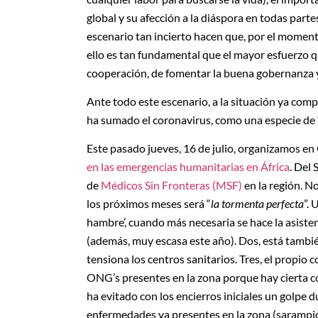
global y su afección a la diáspora en todas parte
escenario tan incierto hacen que, por el momento
ello es tan fundamental que el mayor esfuerzo q
cooperación, de fomentar la buena gobernanza y 
Ante todo este escenario, a la situación ya comp
ha sumado el coronavirus, como una especie de ‘
Este pasado jueves, 16 de julio, organizamos en
en las emergencias humanitarias en África
. Del
de
Médicos Sin Fronteras (MSF)
en la región. No
los próximos meses será “
la tormenta perfecta
”. 
hambre’, cuando más necesaria se hace la asiste
(además, muy escasa este año). Dos, está tambié
tensiona los centros sanitarios. Tres, el propio
ONG’s presentes en la zona porque hay cierta co
ha evitado con los encierros iniciales un golpe d
enfermedades ya presentes en la zona (sarampión,