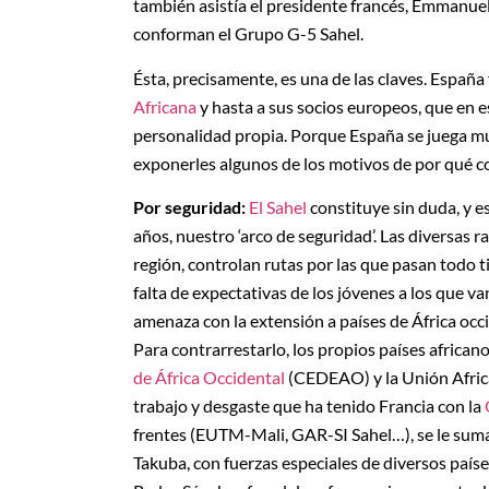
también asistía el presidente francés, Emmanuel
conforman el Grupo G-5 Sahel.
Ésta, precisamente, es una de las claves. España f
Africana
y hasta a sus socios europeos, que en e
personalidad propia. Porque España se juega m
exponerles algunos de los motivos de por qué co
Por seguridad:
El Sahel
constituye sin duda, y 
años, nuestro ‘arco de seguridad’. Las diversas 
región, controlan rutas por las que pasan todo t
falta de expectativas de los jóvenes a los que va
amenaza con la extensión a países de África occ
Para contrarrestarlo, los propios países africano
de África Occidental
(CEDEAO) y la Unión Africa
trabajo y desgaste que ha tenido Francia con la
frentes (EUTM-Mali, GAR-SI Sahel…), se le sum
Takuba, con fuerzas especiales de diversos país