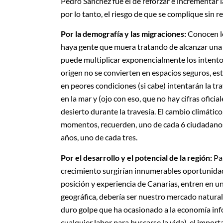
Pedro Sánchez fue el de reforzar e incrementar l
por lo tanto, el riesgo de que se complique sin 
Por la demografía y las migraciones:
Conocen lo
haya gente que muera tratando de alcanzar una 
puede multiplicar exponencialmente los intentos
origen no se convierten en espacios seguros, est
en peores condiciones (si cabe) intentarán la t
en la mar y (ojo con eso, que no hay cifras ofici
desierto durante la travesía. El cambio climáti
momentos, recuerden, uno de cada 6 ciudadanos 
años, uno de cada tres.
Por el desarrollo y el potencial de la región:
Pa
crecimiento surgirían innumerables oportunida
posición y experiencia de Canarias, entren en u
geográfica, debería ser nuestro mercado natural.
duro golpe que ha ocasionado a la economía inform
cualquier labor para buscarse la vida), el impor