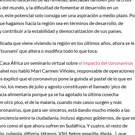
s del mundo, y la dificultad de fomentar el desarrollo en un
, este potencial solo consiga ser una aspiración a medio plazo. Po
ue hagamos hacia la región sea en términos de desarrollo, de
contribuir a la estabilidad y democratización de sus países.
licada que viene viviendo la región en los últimos años, ahora se le
tsunami’ que altera o modifica todo lo que toca.
 Casa África un seminario virtual sobre
el impacto del coronavirus
 Sahel nos habló Mari Carmen Viñoles, responsable de operaciones
s explicó que el coronavirus pone la guinda al pastel de lo que en
Uno, los meses de julio y agosto constituyen el llamado ‘pico de
ncia alimentaria porque ya se ha agotado la última cosecha
n otro pico, el de la malaria, cuando más casos surgen y más
 coronavirus, que para ser sinceros, está dando mucho miedo a las
nciencia entre la ciudadanía, incluso algunos gobiernos, de que se
uro como el que ahora sufren en Sudáfrica. Y cuatro, el resto de
 rubeola, difteria, tétanos, VIH, fiebre amarilla, ébola…), que