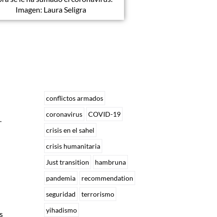
Imagen: Laura Seligra
conflictos armados
coronavirus
COVID-19
.
crisis en el sahel
crisis humanitaria
Just transition
hambruna
pandemia
recommendation
seguridad
terrorismo
yihadismo
s