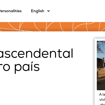
ersonalities
English
rascendental
ro país
A l
viv
aho