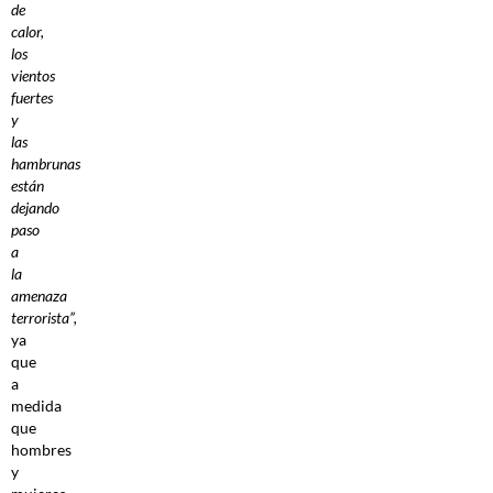
de
calor,
los
vientos
fuertes
y
las
hambrunas
están
dejando
paso
a
la
amenaza
terrorista”,
ya
que
a
medida
que
hombres
y