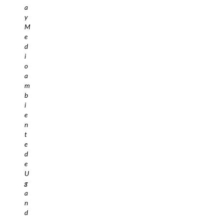
a
y
M
e
d
i
o
a
m
b
i
e
n
t
e
d
e
U
g
a
n
d