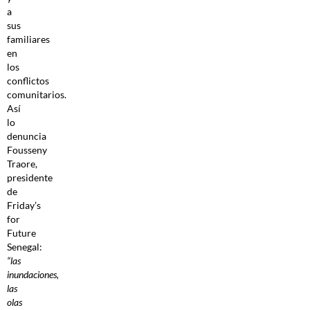
a
sus
familiares
en
los
conflictos
comunitarios.
Así
lo
denuncia
Fousseny
Traore,
presidente
de
Friday’s
for
Future
Senegal:
“las
inundaciones,
las
olas