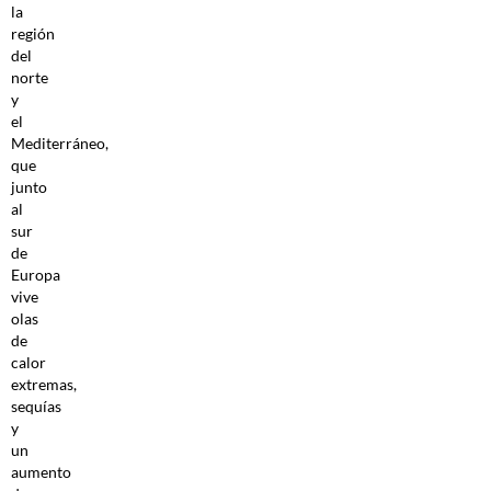
la
región
del
norte
y
el
Mediterráneo,
que
junto
al
sur
de
Europa
vive
olas
de
calor
extremas,
sequías
y
un
aumento