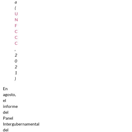
a
(
U
N
F
C
C
C
,
2
0
2
1
)
En
agosto,
el
informe
del
Panel
Intergubernamental
del