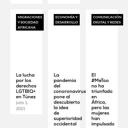
MIGRACIONES
ECONOMÍA Y
COMUNICACIÓN
Y SOCIEDAD
DESARROLLO
DIGITAL Y REDES
AFRICANA
La lucha
La
El
por los
pandemia
#MeToo
derechos
del
no ha
LGTBIQ+
conoronavirus
triunfado
en Túnez
pone al
en
descubierto
África,
julio 1,
la idea
pero las
2021
de
mujeres
superioridad
han
occidental
impulsado