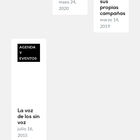
sus
mayo 24,
propias
2020
campañas
marzo 14,
2019
AGENDA
Y
EVENTOS
La voz
de los sin
voz
julio 16,
2015