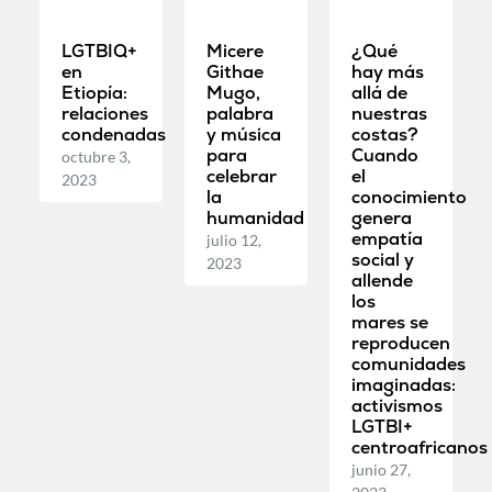
LGTBIQ+
Micere
¿Qué
en
Githae
hay más
Etiopía:
Mugo,
allá de
relaciones
palabra
nuestras
condenadas
y música
costas?
para
Cuando
octubre 3,
celebrar
el
2023
la
conocimiento
humanidad
genera
empatía
julio 12,
social y
2023
allende
los
mares se
reproducen
comunidades
imaginadas:
activismos
LGTBI+
centroafricanos
junio 27,