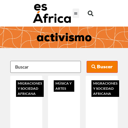
activismo
Buscar
MIGRACIONES
MÚSICA Y
MIGRACIONES
Y SOCIEDAD
ARTES
Y SOCIEDAD
AFRICANA
AFRICANA