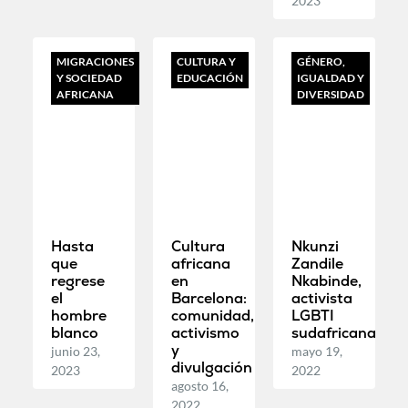
2023
MIGRACIONES
CULTURA Y
GÉNERO,
Y SOCIEDAD
EDUCACIÓN
IGUALDAD Y
AFRICANA
DIVERSIDAD
Hasta
Cultura
Nkunzi
que
africana
Zandile
regrese
en
Nkabinde,
el
Barcelona:
activista
hombre
comunidad,
LGBTI
blanco
activismo
sudafricana
y
junio 23,
mayo 19,
divulgación
2023
2022
agosto 16,
2022