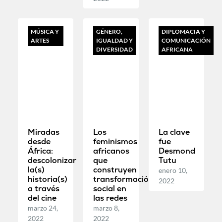
MÚSICA Y
GÉNERO,
DIPLOMACIA Y
ARTES
IGUALDAD Y
COMUNICACIÓN
DIVERSIDAD
AFRICANA
Miradas
Los
La clave
desde
feminismos
fue
África:
africanos
Desmond
descolonizar
que
Tutu
la(s)
construyen
enero 10,
historia(s)
transformación
2022
a través
social en
del cine
las redes
marzo 24,
marzo 8,
2022
2022