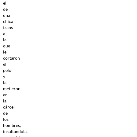
el
de
una
chica
trans
a
la
que
le
cortaron
el
pelo
y
la
metieron
en
la
cárcel
de
los
hombres,
insultándola,