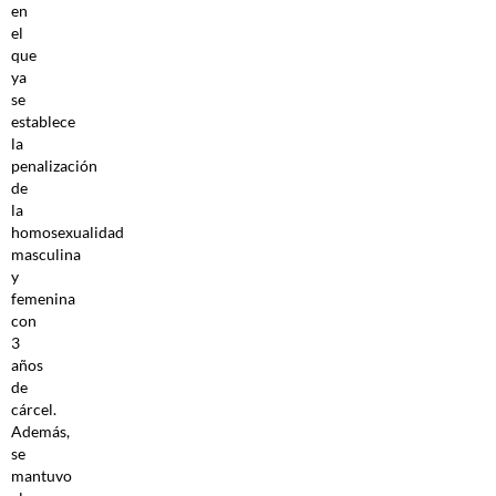
en
el
que
ya
se
establece
la
penalización
de
la
homosexualidad
masculina
y
femenina
con
3
años
de
cárcel.
Además,
se
mantuvo