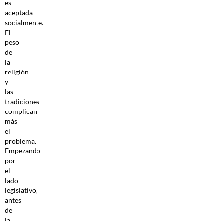
es
aceptada
socialmente.
El
peso
de
la
religión
y
las
tradiciones
complican
más
el
problema.
Empezando
por
el
lado
legislativo,
antes
de
la