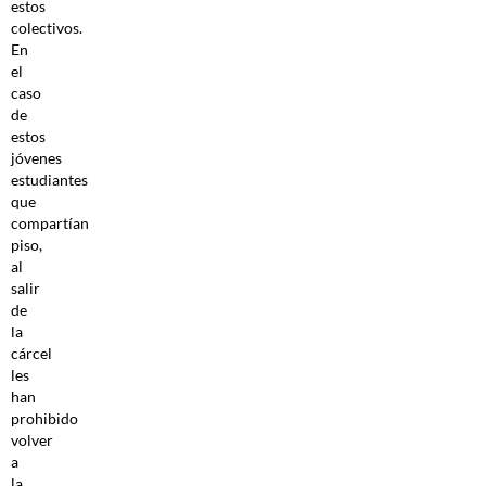
estos
colectivos.
En
el
caso
de
estos
jóvenes
estudiantes
que
compartían
piso,
al
salir
de
la
cárcel
les
han
prohibido
volver
a
la