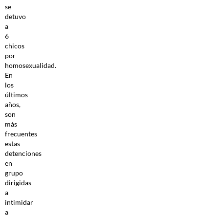
se
detuvo
a
6
chicos
por
homosexualidad.
En
los
últimos
años,
son
más
frecuentes
estas
detenciones
en
grupo
dirigidas
a
intimidar
a