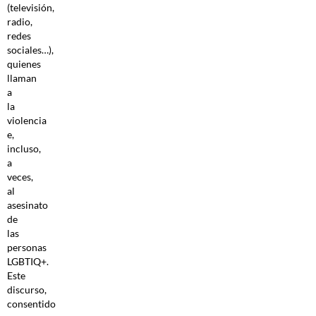
(televisión,
radio,
redes
sociales…),
quienes
llaman
a
la
violencia
e,
incluso,
a
veces,
al
asesinato
de
las
personas
LGBTIQ+.
Este
discurso,
consentido