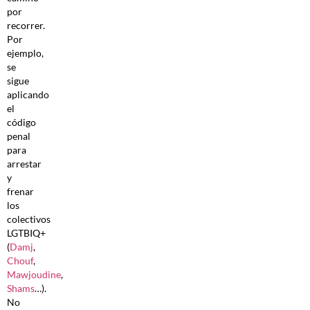
por
recorrer.
Por
ejemplo,
se
sigue
aplicando
el
código
penal
para
arrestar
y
frenar
los
colectivos
LGTBIQ+
(
Damj
,
Chouf
,
Mawjoudine
,
Shams
…).
No