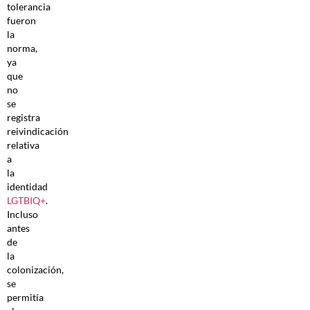
tolerancia
fueron
la
norma,
ya
que
no
se
registra
reivindicación
relativa
a
la
identidad
LGTBIQ+
.
Incluso
antes
de
la
colonización,
se
permitía