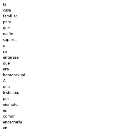
la
casa
familiar
para
que
nadie
supiera
o
se
enterase
que
era
homosexual.
A
una
lesbiana,
por
ejemplo,
es
común
encerrarla
en