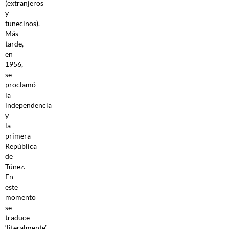
(extranjeros
y
tunecinos).
Más
tarde,
en
1956,
se
proclamó
la
independencia
y
la
primera
República
de
Túnez.
En
este
momento
se
traduce
‘literalmente’