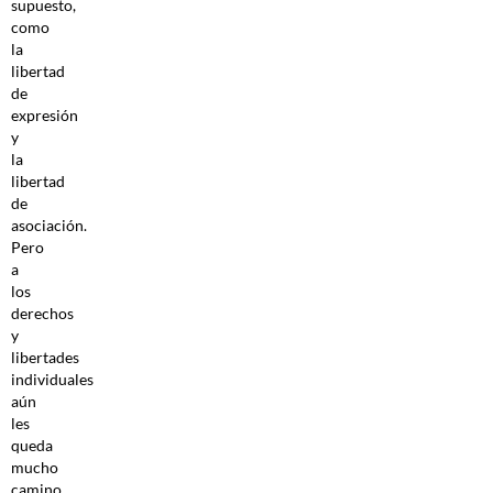
supuesto,
como
la
libertad
de
expresión
y
la
libertad
de
asociación.
Pero
a
los
derechos
y
libertades
individuales
aún
les
queda
mucho
camino