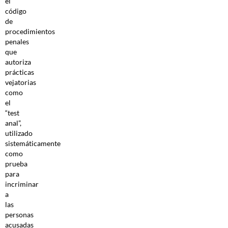
el
código
de
procedimientos
penales
que
autoriza
prácticas
vejatorias
como
el
“test
anal”,
utilizado
sistemáticamente
como
prueba
para
incriminar
a
las
personas
acusadas