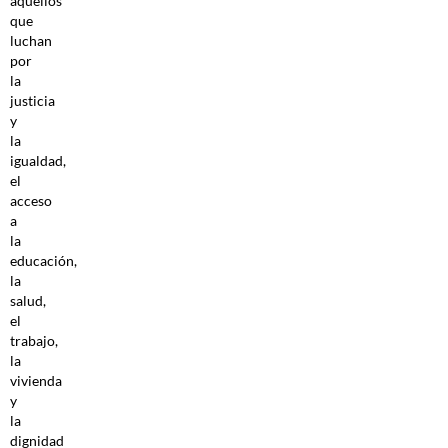
aquellos
que
luchan
por
la
justicia
y
la
igualdad,
el
acceso
a
la
educación,
la
salud,
el
trabajo,
la
vivienda
y
la
dignidad