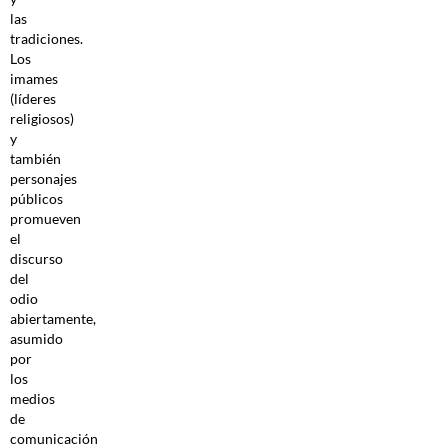
las
tradiciones.
Los
imames
(líderes
religiosos)
y
también
personajes
públicos
promueven
el
discurso
del
odio
abiertamente,
asumido
por
los
medios
de
comunicación