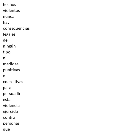
hechos
violentos
nunca
hay
consecuencias
legales
de
ningún
tipo,
ni
medidas
punitivas
o
coercitivas
para
persuadir
esta
violencia
ejercida
contra
personas
que