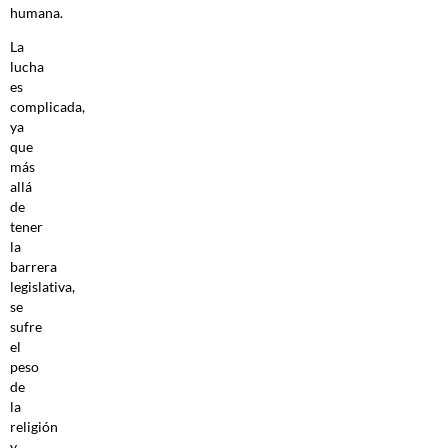
humana.
La
lucha
es
complicada,
ya
que
más
allá
de
tener
la
barrera
legislativa,
se
sufre
el
peso
de
la
religión
y