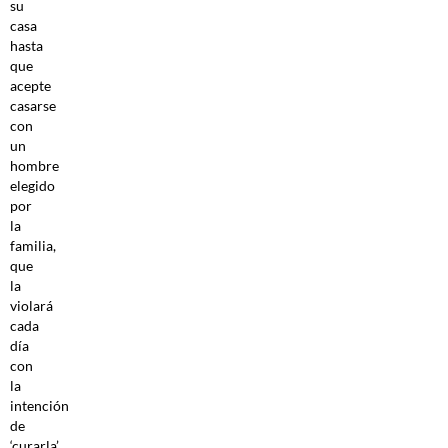
su
casa
hasta
que
acepte
casarse
con
un
hombre
elegido
por
la
familia,
que
la
violará
cada
día
con
la
intención
de
‘curarla’.