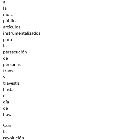
a
la
moral
pública,
artículos
instrumentalizados
para
la
persecución
de
personas
trans
y
travestis
hasta
el
día
de
hoy.
Con
la
revolución