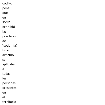
código
penal
que
en
1912
prohibió
las
prácticas
de
“sodomía”.
Este
artículo
se
aplicaba
a
todas
les
personas
presentes
en
el
territorio