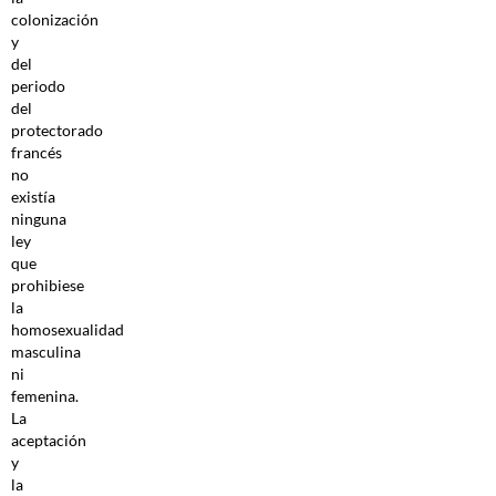
colonización
y
del
periodo
del
protectorado
francés
no
existía
ninguna
ley
que
prohibiese
la
homosexualidad
masculina
ni
femenina.
La
aceptación
y
la