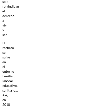
solo
reivindican
el
derecho
a
vivir
y
ser.
El
rechazo
se
sufre
en
el
entorno
familiar,
laboral,
educativo,
sanitario…
Así,
en
2018