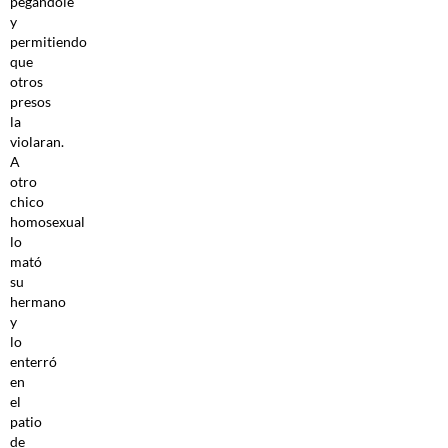
pegándole
y
permitiendo
que
otros
presos
la
violaran.
A
otro
chico
homosexual
lo
mató
su
hermano
y
lo
enterró
en
el
patio
de