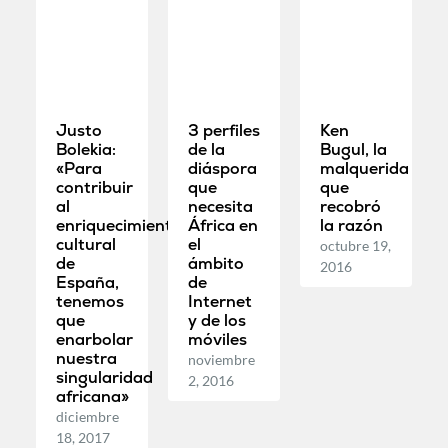
Justo
3 perfiles
Ken
Bolekia:
de la
Bugul, la
«Para
diáspora
malquerida
contribuir
que
que
al
necesita
recobró
enriquecimiento
África en
la razón
cultural
el
octubre 19,
de
ámbito
2016
España,
de
tenemos
Internet
que
y de los
enarbolar
móviles
nuestra
noviembre
singularidad
2, 2016
africana»
diciembre
18, 2017