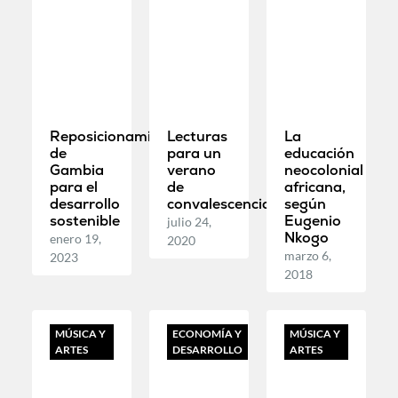
Reposicionamiento
Lecturas
La
de
para un
educación
Gambia
verano
neocolonial
para el
de
africana,
desarrollo
convalescencias
según
sostenible
Eugenio
julio 24,
Nkogo
enero 19,
2020
marzo 6,
2023
2018
MÚSICA Y
ECONOMÍA Y
MÚSICA Y
ARTES
DESARROLLO
ARTES