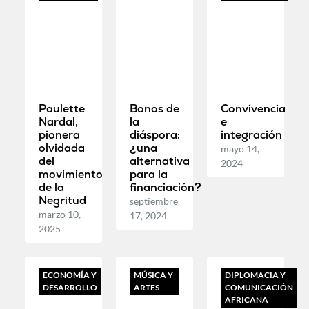
Paulette
Bonos de
Convivencia
Nardal,
la
e
pionera
diáspora:
integración
olvidada
¿una
mayo 14,
del
alternativa
2024
movimiento
para la
de la
financiación?
Negritud
septiembre
marzo 10,
17, 2024
2025
ECONOMÍA Y
MÚSICA Y
DIPLOMACIA Y
DESARROLLO
ARTES
COMUNICACIÓN
AFRICANA