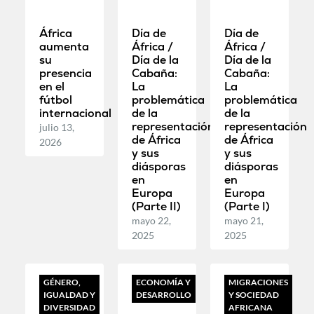
África
Día de
Día de
aumenta
África /
África /
su
Día de la
Día de la
presencia
Cabaña:
Cabaña:
en el
La
La
fútbol
problemática
problemática
internacional
de la
de la
representación
representación
julio 13,
de África
de África
2026
y sus
y sus
diásporas
diásporas
en
en
Europa
Europa
(Parte II)
(Parte I)
mayo 22,
mayo 21,
2025
2025
GÉNERO,
ECONOMÍA Y
MIGRACIONES
IGUALDAD Y
DESARROLLO
Y SOCIEDAD
DIVERSIDAD
AFRICANA