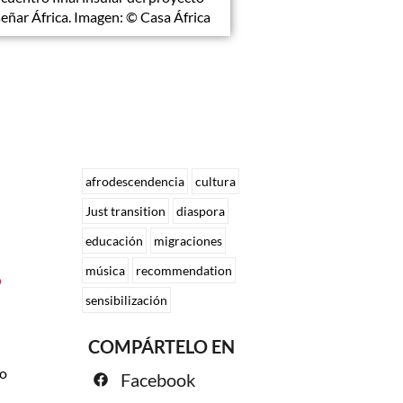
eñar África. Imagen: © Casa África
afrodescendencia
cultura
Just transition
diaspora
educación
migraciones
música
recommendation
o
sensibilización
COMPÁRTELO EN
ro
Facebook