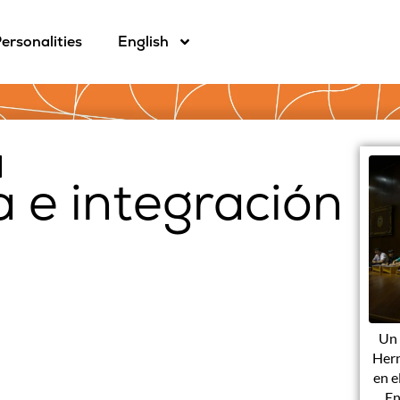
ersonalities
English
 e integración
Un 
Hern
en e
En