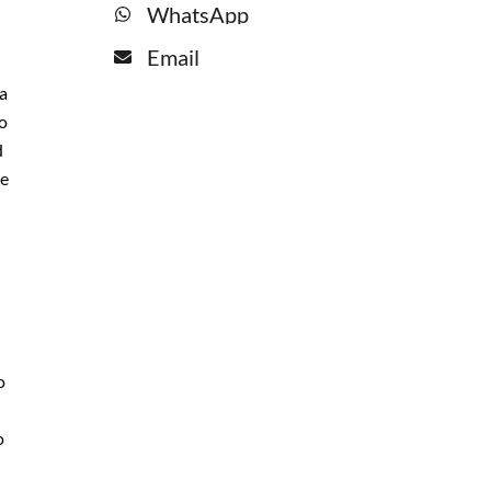
WhatsApp
Email
a
o
d
ce
o
o