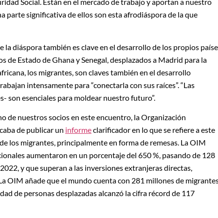
ridad Social. Están en el mercado de trabajo y aportan a nuestro
 parte significativa de ellos son esta afrodiáspora de la que
 la diáspora también es clave en el desarrollo de los propios país
rios de Estado de Ghana y Senegal, desplazados a Madrid para la
ricana, los migrantes, son claves también en el desarrollo
rabajan intensamente para “conectarla con sus raíces”. “Las
- son esenciales para moldear nuestro futuro”.
uno de nuestros socios en este encuentro, la Organización
acaba de publicar un
informe
clarificador en lo que se refiere a este
ón de los migrantes, principalmente en forma de remesas. La OIM
acionales aumentaron en un porcentaje del 650 %, pasando de 128
2022, y que superan a las inversiones extranjeras directas,
. La OIM añade que el mundo cuenta con 281 millones de migrante
ntidad de personas desplazadas alcanzó la cifra récord de 117