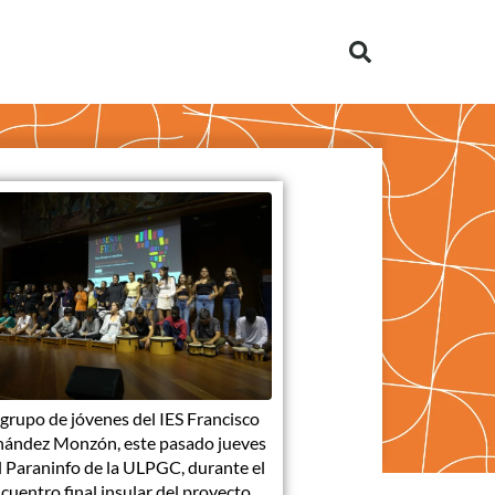
grupo de jóvenes del IES Francisco
ández Monzón, este pasado jueves
l Paraninfo de la ULPGC, durante el
cuentro final insular del proyecto