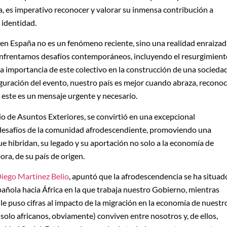
a, es imperativo reconocer y valorar su inmensa contribución a
a identidad.
en España no es un fenómeno reciente, sino una realidad enraizad
 enfrentamos desafíos contemporáneos, incluyendo el resurgimient
la importancia de este colectivo en la construcción de una socieda
guración del evento, nuestro país es mejor cuando abraza, recono
s este es un mensaje urgente y necesario.
rio de Asuntos Exteriores, se convirtió en una excepcional
 y desafíos de la comunidad afrodescendiente, promoviendo una
e hibridan, su legado y su aportación no solo a la economía de
ora, de su país de origen.
Diego Martínez Belio
, apuntó que la afrodescendencia se ha situad
spañola hacia África en la que trabaja nuestro Gobierno, mientras
, le puso cifras al impacto de la migración en la economía de nuestr
 solo africanos, obviamente) conviven entre nosotros y, de ellos,