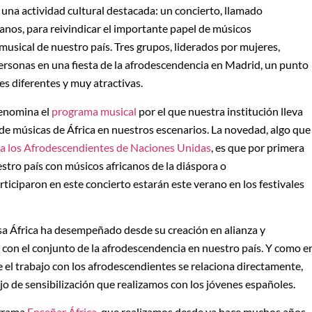
 una actividad cultural destacada: un concierto, llamado
llanos, para reivindicar el importante papel de músicos
musical de nuestro país. Tres grupos, liderados por mujeres,
ersonas en una fiesta de la afrodescendencia en Madrid, un punto
s diferentes y muy atractivas.
denomina el
programa musical
por el que nuestra institución lleva
 músicas de África en nuestros escenarios. La novedad, algo que
ra los Afrodescendientes de Naciones Unidas
, es que por primera
estro país con músicos africanos de la diáspora o
ticiparon en este concierto estarán este verano en los festivales
sa África ha desempeñado desde su creación en alianza y
y con el conjunto de la afrodescendencia en nuestro país. Y como e
e el trabajo con los afrodescendientes se relaciona directamente,
o de sensibilización que realizamos con los jóvenes españoles.
ograma
Enseñar África
, que realizamos desde ya hace muchos años