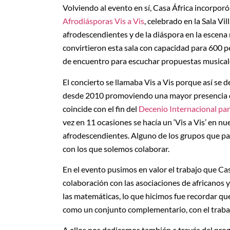
Volviendo al evento en sí, Casa África incorporó
Afrodiásporas Vis a Vis
, celebrado en la Sala Vi
afrodescendientes y de la diáspora en la escena 
convirtieron esta sala con capacidad para 600 p
de encuentro para escuchar propuestas musicale
El concierto se llamaba Vis a Vis porque así se 
desde 2010 promoviendo una mayor presencia de
coincide con el fin del
Decenio Internacional pa
vez en 11 ocasiones se hacía un ‘Vis a Vis’ en nu
afrodescendientes. Alguno de los grupos que par
con los que solemos colaborar.
En el evento pusimos en valor el trabajo que Ca
colaboración con las asociaciones de africanos 
las matemáticas, lo que hicimos fue recordar qu
como un conjunto complementario, con el trabaj
A ellos nos dedicamos también a través del pr