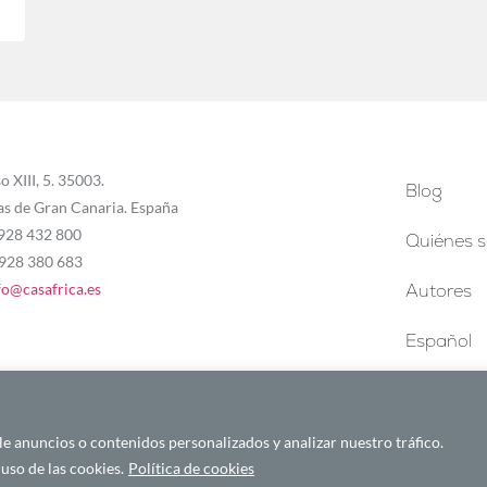
o XIII, 5. 35003.
Blog
as de Gran Canaria. España
 928 432 800
Quiénes 
 928 380 683
fo@casafrica.es
Autores
Español
 anuncios o contenidos personalizados y analizar nuestro tráfico.
uso de las cookies.
Política de cookies
Español