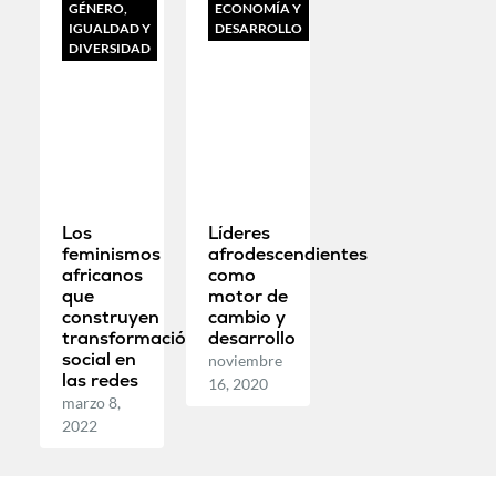
GÉNERO,
ECONOMÍA Y
IGUALDAD Y
DESARROLLO
DIVERSIDAD
Los
Líderes
feminismos
afrodescendientes
africanos
como
que
motor de
construyen
cambio y
transformación
desarrollo
social en
noviembre
las redes
16, 2020
marzo 8,
2022