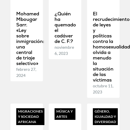
Mohamed
¿Quién
El
Mbougar
ha
recrudecimiento
Sarr.
quemado
de leyes
«Ley
el
y
sobre
cadáver
políticas
inmigración:
de C. F.?
contra la
una
homosexualida
noviembre
central
olvida a
6, 2023
de triaje
menudo
selectivo»
la
situación
febrero 27,
de las
2024
víctimas
octubre 11,
2023
MIGRACIONES
MÚSICA Y
GÉNERO,
Y SOCIEDAD
ARTES
IGUALDAD Y
AFRICANA
DIVERSIDAD