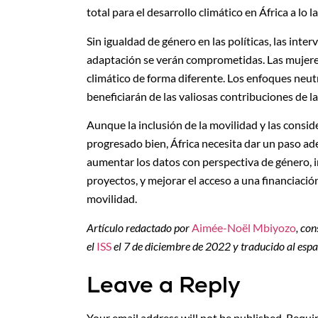
total para el desarrollo climático en África a lo 
Sin igualdad de género en las políticas, las inter
adaptación se verán comprometidas. Las mujere
climático de forma diferente. Los enfoques neut
beneficiarán de las valiosas contribuciones de l
Aunque la inclusión de la movilidad y las consid
progresado bien, África necesita dar un paso a
aumentar los datos con perspectiva de género, im
proyectos, y mejorar el acceso a una financiaci
movilidad.
Artículo redactado por
Aimée-Noël Mbiyozo
, co
el
ISS
el 7 de diciembre de 2022 y traducido al espa
Leave a Reply
Your email address will not be published.
Requir