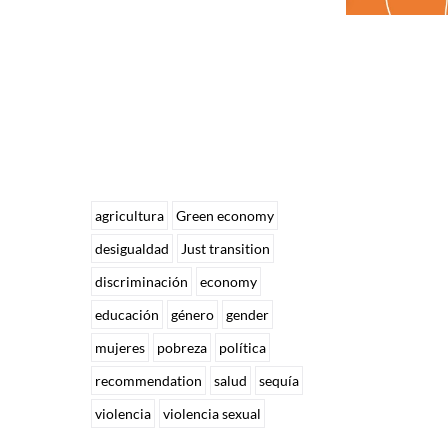
agricultura
Green economy
desigualdad
Just transition
discriminación
economy
educación
género
gender
mujeres
pobreza
política
recommendation
salud
sequía
violencia
violencia sexual