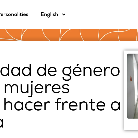
ersonalities
English
ldad de género
s mujeres
 hacer frente a
a