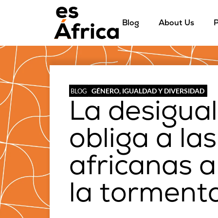
Blog
About Us
P
GÉNERO, IGUALDAD Y DIVERSIDAD
BLOG
La desigua
obliga a la
africanas a
la torment