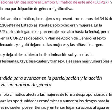
Naciones Unidas sobre el Cambio Climático de este año (COP27)
h
 una participación de género significativa.
s del cambio climático, las mujeres representaron menos del 34 % d
110 jefes de Estado asistentes, solo ocho eran mujeres. En la
% de los delegados (el porcentaje más alto hasta la fecha), pero
e en la COP27 se debatió un Plan de Acción de Género, el texto
decuados y siguió dejando a las mujeres y las niñas al margen.
s y deja al descubierto la discriminación subyacente. La
s lesbianas, gays, bisexuales y transexuales sean más vulnerables 
dida para avanzar en la participación y la acción
tivas en materia de género.
ambio climático afecta a las mujeres de forma desproporcionada. E
naza las oportunidades económicas y aumenta los riesgos para la
es no suelen poseer tierras y, en tercer lugar, su acceso al agua es