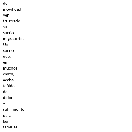
de
movilidad
ven
frustrado
su
sueño
migratorio.
Un
sueño
que,
en
muchos
casos,
acaba
teñido
de
dolor
y
sufrimiento
para
las
familias