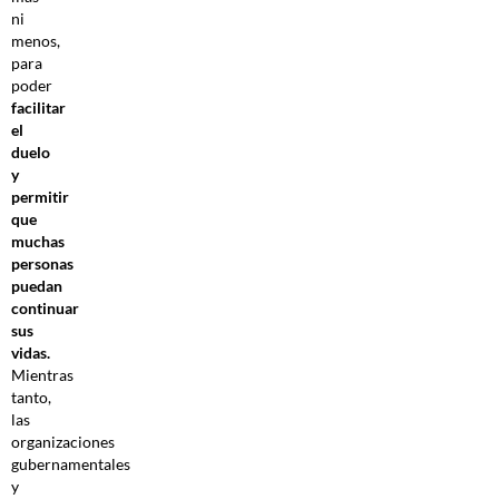
ni
menos,
para
poder
facilitar
el
duelo
y
permitir
que
muchas
personas
puedan
continuar
sus
vidas.
Mientras
tanto,
las
organizaciones
gubernamentales
y