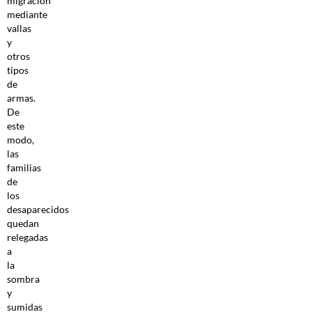
migración
mediante
vallas
y
otros
tipos
de
armas.
De
este
modo,
las
familias
de
los
desaparecidos
quedan
relegadas
a
la
sombra
y
sumidas