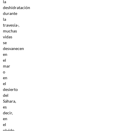
la
deshidratación
durante
la
travesía-,
muchas
vidas
se
desvanecen
en
el
mar
o
en
el
desierto
del
Sáhara,
es
decir,
en
el
olvido.