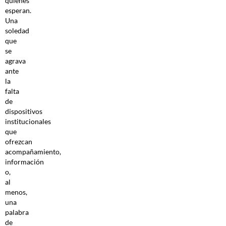
quienes
esperan.
Una
soledad
que
se
agrava
ante
la
falta
de
dispositivos
institucionales
que
ofrezcan
acompañamiento,
información
o,
al
menos,
una
palabra
de