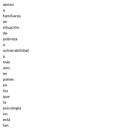
apoyo
a
familiares
en
situación
de
pobreza
o
vulnerabilidad
y,
más
aún,
en
países
en
los
que
la
psicología
no
está
tan