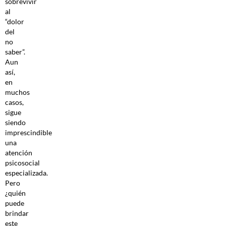
sobrevivir
al
“dolor
del
no
saber”.
Aun
así,
en
muchos
casos,
sigue
siendo
imprescindible
una
atención
psicosocial
especializada.
Pero
¿quién
puede
brindar
este