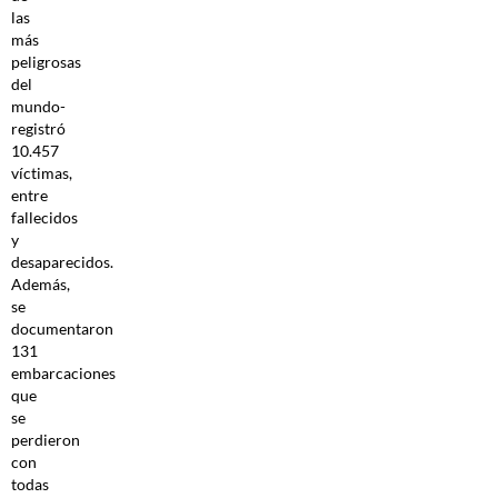
las
más
peligrosas
del
mundo-
registró
10.457
víctimas,
entre
fallecidos
y
desaparecidos.
Además,
se
documentaron
131
embarcaciones
que
se
perdieron
con
todas