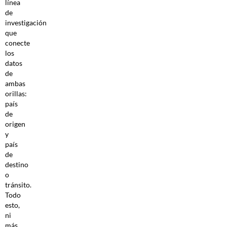
línea
de
investigación
que
conecte
los
datos
de
ambas
orillas:
país
de
origen
y
país
de
destino
o
tránsito.
Todo
esto,
ni
más