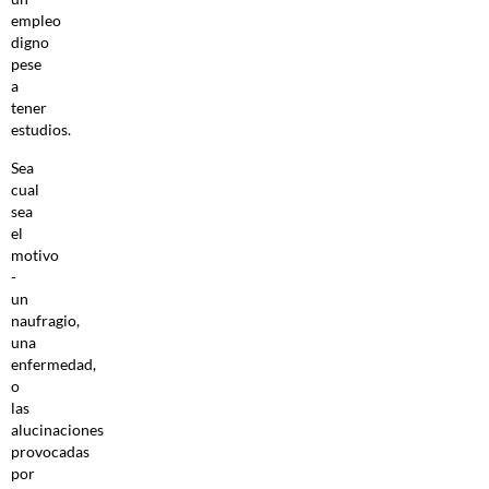
empleo
digno
pese
a
tener
estudios.
Sea
cual
sea
el
motivo
-
un
naufragio,
una
enfermedad,
o
las
alucinaciones
provocadas
por