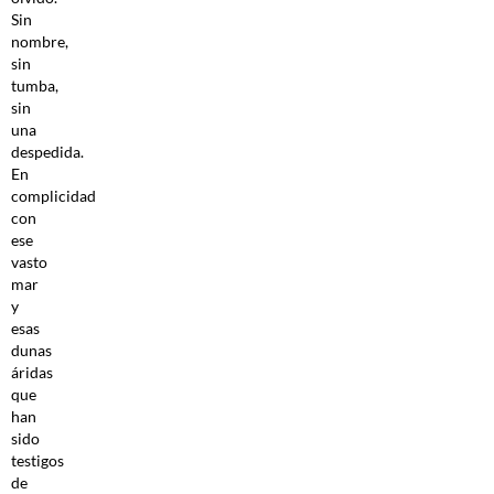
Sin
nombre,
sin
tumba,
sin
una
despedida.
En
complicidad
con
ese
vasto
mar
y
esas
dunas
áridas
que
han
sido
testigos
de