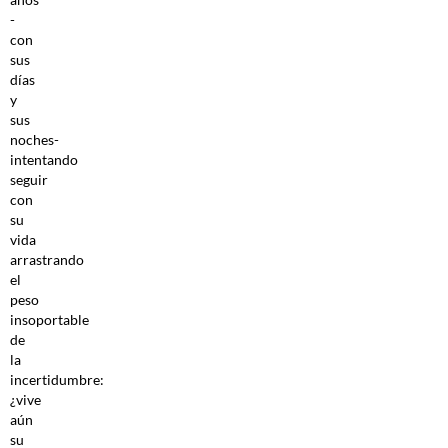
-
con
sus
días
y
sus
noches-
intentando
seguir
con
su
vida
arrastrando
el
peso
insoportable
de
la
incertidumbre:
¿vive
aún
su