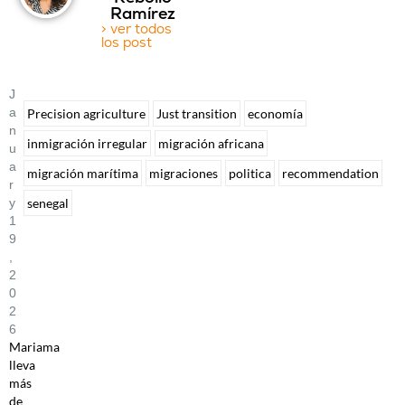
Ramírez
> ver todos
los post
J
A
Precision agriculture
Just transition
economía
N
inmigración irregular
migración africana
U
A
migración marítima
migraciones
politica
recommendation
R
senegal
Y
1
9
,
2
0
2
6
Mariama
lleva
más
de