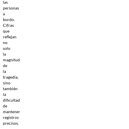
las
personas
a
bordo.
Cifras
que
reflejan
no
solo
la
magnitud
de
la
tragedia,
sino
también
la
dificultad
de
mantener
registros
precisos.