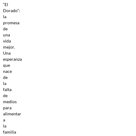
“El
Dorado”:
la
promesa
de
una
vida
mejor.
Una
esperanza
que
nace
de
la
falta
de
medios
para
alimentar
a
la
familia