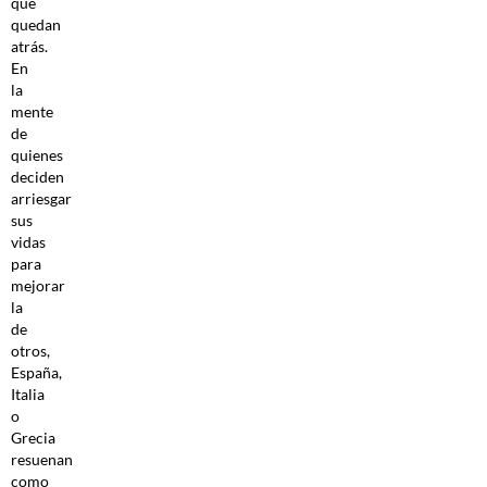
que
quedan
atrás.
En
la
mente
de
quienes
deciden
arriesgar
sus
vidas
para
mejorar
la
de
otros,
España,
Italia
o
Grecia
resuenan
como