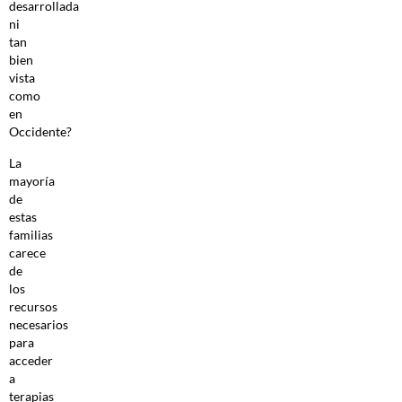
desarrollada
ni
tan
bien
vista
como
en
Occidente?
La
mayoría
de
estas
familias
carece
de
los
recursos
necesarios
para
acceder
a
terapias