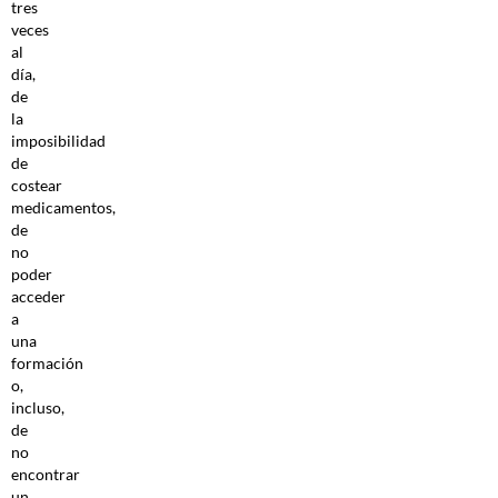
tres
veces
al
día,
de
la
imposibilidad
de
costear
medicamentos,
de
no
poder
acceder
a
una
formación
o,
incluso,
de
no
encontrar
un