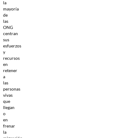
la
mayoría
de
las
ONG
centran
sus
esfuerzos
y
recursos
en
retener
a
las
personas
vivas
que
llegan
o
en
frenar
la