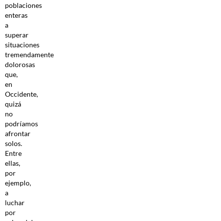
poblaciones
enteras
a
superar
situaciones
tremendamente
dolorosas
que,
en
Occidente,
quizá
no
podríamos
afrontar
solos.
Entre
ellas,
por
ejemplo,
a
luchar
por