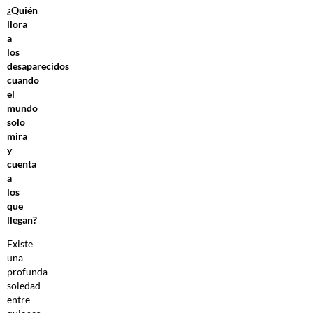
¿Quién
llora
a
los
desaparecidos
cuando
el
mundo
solo
mira
y
cuenta
a
los
que
llegan?
Existe
una
profunda
soledad
entre