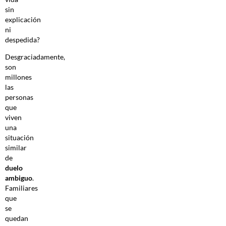
sin
explicación
ni
despedida?
Desgraciadamente,
son
millones
las
personas
que
viven
una
situación
similar
de
duelo
ambiguo
.
Familiares
que
se
quedan