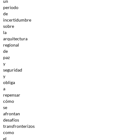
un
periodo
de
incertidumbre
sobre
la
arquitectura
regional
de
paz
y
seguridad
y
obliga
a
repensar
cómo
se
afrontan
desafíos
transfronterizos
como
el