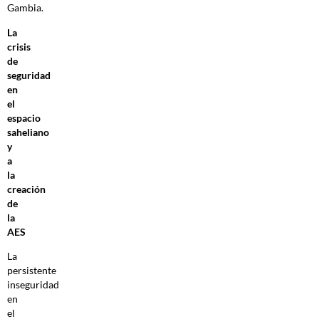
Gambia.
La
crisis
de
seguridad
en
el
espacio
saheliano
y
a
la
creación
de
la
AES
La
persistente
inseguridad
en
el