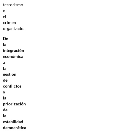
terrorismo
o
el
crimen
organizado.
De
la
integración
económica
a
la
gestión
de
conflictos
y
la
priorización
de
la
estabilidad
democrática