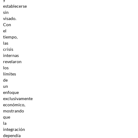
establecerse
sin
visado.
Con
el
tiempo,
las
crisis
internas
revelaron
los
límites
de
un
enfoque
exclusivamente
económico,
mostrando
que
la
integración
dependía