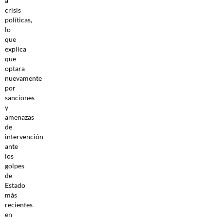
a
crisis
políticas,
lo
que
explica
que
optara
nuevamente
por
sanciones
y
amenazas
de
intervención
ante
los
golpes
de
Estado
más
recientes
en