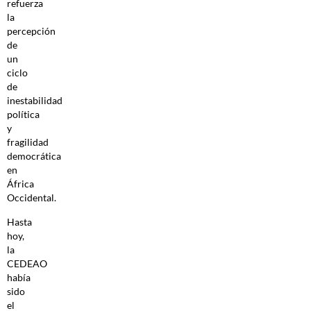
refuerza
la
percepción
de
un
ciclo
de
inestabilidad
política
y
fragilidad
democrática
en
África
Occidental.
Hasta
hoy,
la
CEDEAO
había
sido
el