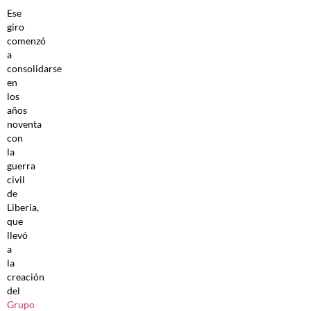
Ese
giro
comenzó
a
consolidarse
en
los
años
noventa
con
la
guerra
civil
de
Liberia,
que
llevó
a
la
creación
del
Grupo