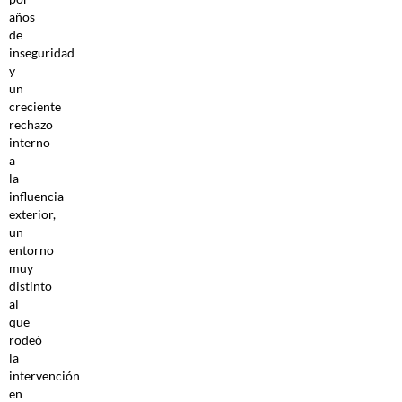
años
de
inseguridad
y
un
creciente
rechazo
interno
a
la
influencia
exterior,
un
entorno
muy
distinto
al
que
rodeó
la
intervención
en