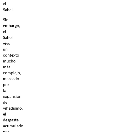
el
Sahel.
Sin
embargo,
el
Sahel
vive
un
contexto
mucho
más
complejo,
marcado
por
la
expansión
del
yihadismo,
el
desgaste
acumulado
por