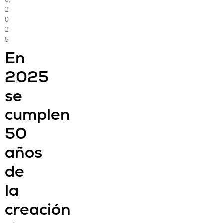
2
0
2
5
En
2025
se
cumplen
50
años
de
la
creación