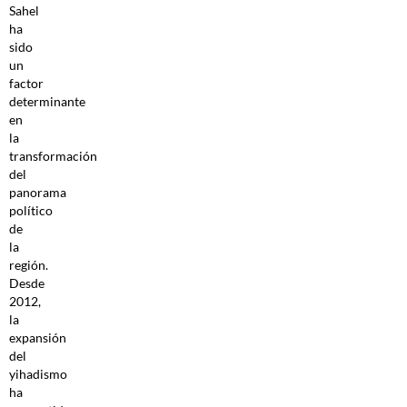
Sahel
ha
sido
un
factor
determinante
en
la
transformación
del
panorama
político
de
la
región.
Desde
2012,
la
expansión
del
yihadismo
ha