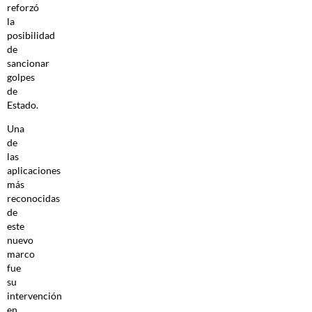
reforzó
la
posibilidad
de
sancionar
golpes
de
Estado.
Una
de
las
aplicaciones
más
reconocidas
de
este
nuevo
marco
fue
su
intervención
en