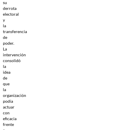
su
derrota
electoral
y
la
transferencia
de
poder.
La
intervención
consolidó
la
idea
de
que
la
organización
podía
actuar
con
eficacia
frente