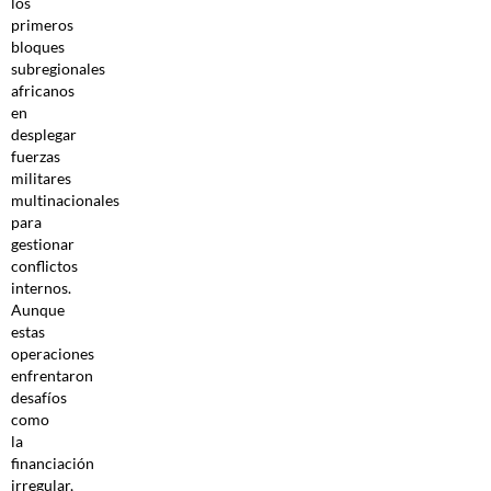
los
primeros
bloques
subregionales
africanos
en
desplegar
fuerzas
militares
multinacionales
para
gestionar
conflictos
internos.
Aunque
estas
operaciones
enfrentaron
desafíos
como
la
financiación
irregular,