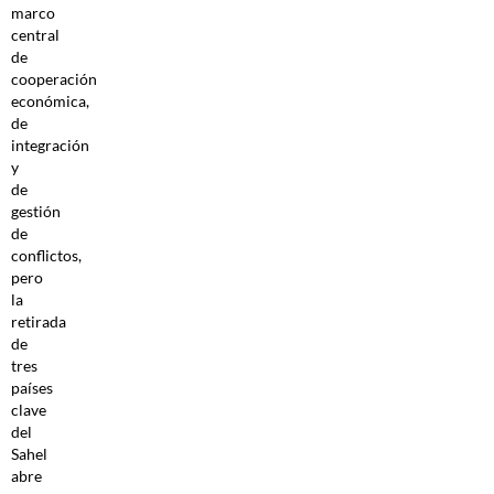
marco
central
de
cooperación
económica,
de
integración
y
de
gestión
de
conflictos,
pero
la
retirada
de
tres
países
clave
del
Sahel
abre