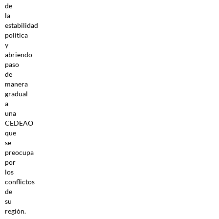
de
la
estabilidad
política
y
abriendo
paso
de
manera
gradual
a
una
CEDEAO
que
se
preocupa
por
los
conflictos
de
su
región.