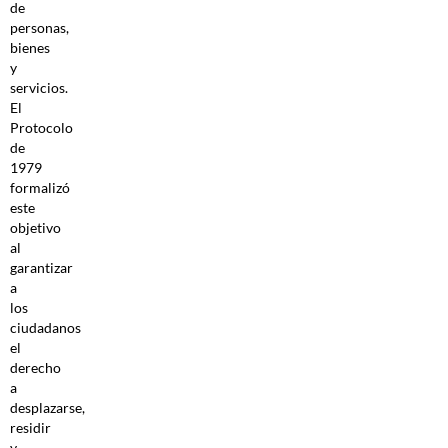
de
personas,
bienes
y
servicios.
El
Protocolo
de
1979
formalizó
este
objetivo
al
garantizar
a
los
ciudadanos
el
derecho
a
desplazarse,
residir
y