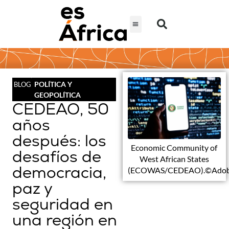
POLÍTICA Y
BLOG
GEOPOLÍTICA
CEDEAO, 50
años
después: los
Economic Community of
desafíos de
West African States
democracia,
(ECOWAS/CEDEAO).©Adob
paz y
seguridad en
una región en