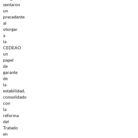
sentaron
un
precedente
al
otorgar
a
la
CEDEAO
un
papel
de
garante
de
la
estabilidad,
consolidado
con
la
reforma
del
Tratado
en