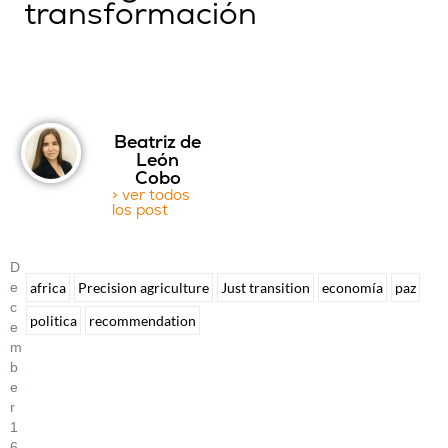
transformación
Beatriz de
León
Cobo
> ver todos
los post
D
E
africa
Precision agriculture
Just transition
economía
paz
C
politica
recommendation
E
M
B
E
R
1
6,