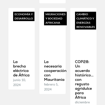
ECONOMÍA Y
MIGRACIONES
CAMBIO
DESARROLLO
Y SOCIEDAD
CLIMÁTICO Y
AFRICANA
ENERGÍAS
RENOVABLES
La
La
COP28:
brecha
necesaria
Un
eléctrica
cooperación
acuerdo
de África
con
histórico…
Mauritania
con
junio 10,
regusto
febrero 5,
2024
agridulce
2024
para
África
diciembre