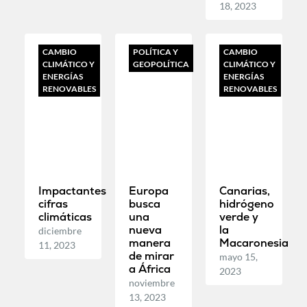
18, 2023
CAMBIO
POLÍTICA Y
CAMBIO
CLIMÁTICO Y
GEOPOLÍTICA
CLIMÁTICO Y
ENERGÍAS
ENERGÍAS
RENOVABLES
RENOVABLES
Impactantes
Europa
Canarias,
cifras
busca
hidrógeno
climáticas
una
verde y
nueva
la
diciembre
manera
Macaronesia
11, 2023
de mirar
mayo 15,
a África
2023
noviembre
13, 2023