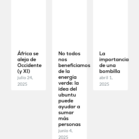
África se
No todos
La
aleja de
nos
importancia
Occidente
beneficiamos
de una
(y XI)
de la
bombilla
energía
julio 24,
abril 1,
verde: la
2025
2025
idea del
ubuntu
puede
ayudar a
sumar
más
personas
junio 4,
2025