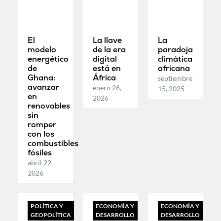
El
La llave
La
modelo
de la era
paradoja
energético
digital
climática
de
está en
africana
Ghana:
África
septiembre
avanzar
enero 26,
15, 2025
en
2026
renovables
sin
romper
con los
combustibles
fósiles
abril 22,
2026
POLÍTICA Y
ECONOMÍA Y
ECONOMÍA Y
GEOPOLÍTICA
DESARROLLO
DESARROLLO