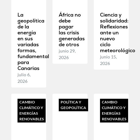
La
África no
Ciencia y
geopolítica
debe
solidaridad:
de la
pagar
Reflexiones
energía
las crisis
ante un
en sus
generadas
nuevo
variadas
de otros
ciclo
formas,
meteorológico
junio 29,
fundamental
junio 15,
2026
para
2026
Canarias
julio 6,
2026
CAMBIO
POLÍTICA Y
CAMBIO
CLIMÁTICO Y
GEOPOLÍTICA
CLIMÁTICO Y
ENERGÍAS
ENERGÍAS
RENOVABLES
RENOVABLES