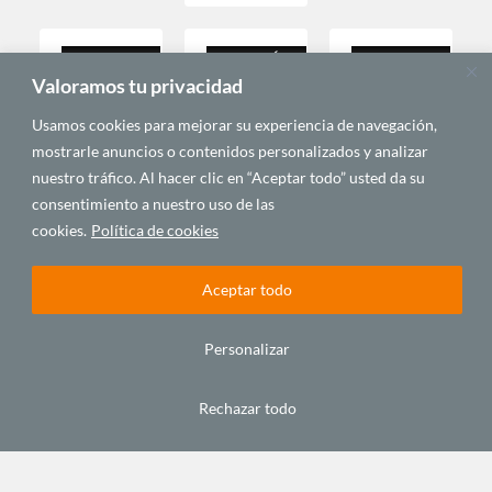
CAMBIO
ECONOMÍA Y
CAMBIO
CLIMÁTICO Y
DESARROLLO
CLIMÁTICO Y
Valoramos tu privacidad
ENERGÍAS
ENERGÍAS
RENOVABLES
RENOVABLES
Usamos cookies para mejorar su experiencia de navegación,
mostrarle anuncios o contenidos personalizados y analizar
nuestro tráfico. Al hacer clic en “Aceptar todo” usted da su
consentimiento a nuestro uso de las
cookies.
Política de cookies
África,
El futuro
¿Cómo
Aceptar todo
Europa y
se llama
le fue a
el
hidrógeno
África
hidrógeno
verde
en la
Personalizar
verde
supuesta
enero 31,
COP
abril 3,
2023
africana?
Rechazar todo
2023
diciembre
5, 2022