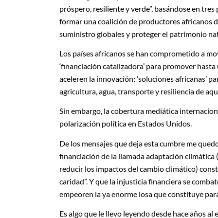
próspero, resiliente y verde”, basándose en tres 
formar una coalición de productores africanos de
suministro globales y proteger el patrimonio nat
Los países africanos se han comprometido a movi
‘financiación catalizadora’ para promover hasta 
aceleren la innovación: ‘soluciones africanas’ pa
agricultura, agua, transporte y resiliencia de aq
Sin embargo, la cobertura mediática internaciona
polarización política en Estados Unidos.
De los mensajes que deja esta cumbre me quedo c
financiación de la llamada adaptación climática (
reducir los impactos del cambio climático) const
caridad”. Y que la injusticia financiera se comb
empeoren la ya enorme losa que constituye para
Es algo que le llevo leyendo desde hace años al