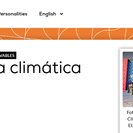
ersonalities
English
OVABLES
 climática
Fot
Cl
Et