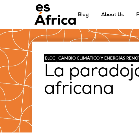
Blog
About Us
P
CAMBIO CLIMÁTICO Y ENERGÍAS REN
BLOG
La paradoja
africana