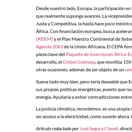
Desde nuestro lado, Europa, la participación en
que realmente suponga avances. La vicepresiden
Justa y Competitiva, la hasta hace poco ministr
África. Con financiación europea, busca acelera
(AfSEM)
y el Plan Maestro Continental de Sistem
Agenda 2063
de la Unión Africana. El CEPA for
pieza clave del
Paquete de Inversiones África-E
desarrollo, el
Global Gateway
, que moviliza 15
otras ocasiones, además de ser objeto de un
sem
Suena todo muy bien, pero sería deseable que 
sus propias políticas energéticas, puesto que n
energía. Ayudaría a evitar contradicciones entre
La justicia climática, recordemos, es una utopí
sin acceso a la electricidad, como sucede ahora. 
Artículo redactado por
José Segura Clavell
, direc