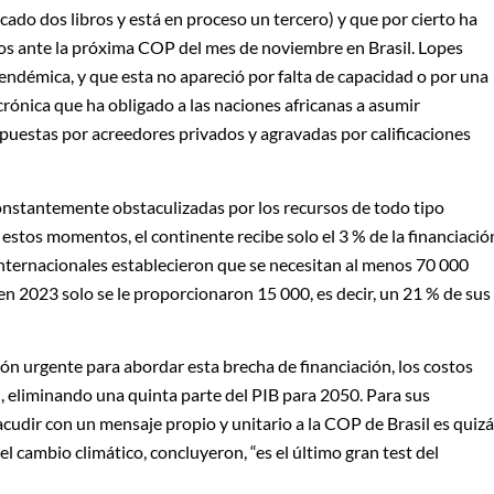
ado dos libros y está en proceso un tercero) y que por cierto ha
nos ante la próxima COP del mes de noviembre en Brasil. Lopes
endémica, y que esta no apareció por falta de capacidad o por una
rónica que ha obligado a las naciones africanas a asumir
puestas por acreedores privados y agravadas por calificaciones
 constantemente obstaculizadas por los recursos de todo tipo
estos momentos, el continente recibe solo el 3 % de la financiació
s internacionales establecieron que se necesitan al menos 70 000
en 2023 solo se le proporcionaron 15 000, es decir, un 21 % de sus
ción urgente para abordar esta brecha de financiación, los costos
n, eliminando una quinta parte del PIB para 2050. Para sus
 acudir con un mensaje propio y unitario a la COP de Brasil es quiz
l cambio climático, concluyeron, “es el último gran test del