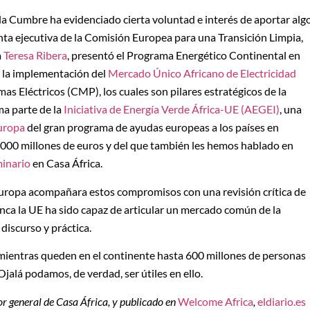
 la Cumbre ha evidenciado cierta voluntad e interés de aportar alg
ta ejecutiva de la Comisión Europea para una Transición Limpia,
a
Teresa Ribera
, presentó el Programa Energético Continental en
r la implementación del
Mercado Único Africano de Electricidad
as Eléctricos (CMP), los cuales son pilares estratégicos de la
ma parte de la
Iniciativa de Energía Verde África-UE (AEGEI)
, una
uropa
del gran programa de ayudas europeas a los países en
0 000 millones de euros y del que también les hemos hablado en
inario
en Casa África.
Europa acompañara estos compromisos con una revisión crítica de
unca la UE ha sido capaz de articular un mercado común de la
 discurso y práctica.
a mientras queden en el continente hasta 600 millones de personas
Ojalá podamos, de verdad, ser útiles en ello.
tor general de Casa África, y publicado en
Welcome Africa
,
eldiario.es