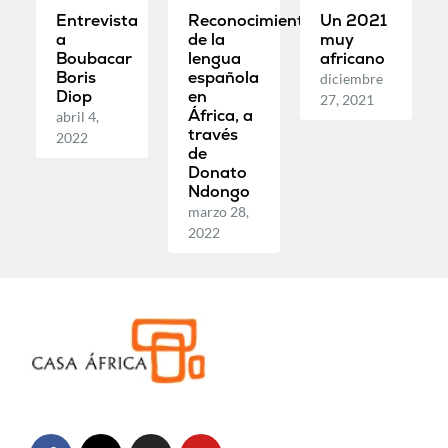
Entrevista
Reconocimiento
Un 2021
a
de la
muy
Boubacar
lengua
africano
Boris
española
diciembre
Diop
en
27, 2021
África, a
abril 4,
través
2022
de
Donato
Ndongo
marzo 28,
2022