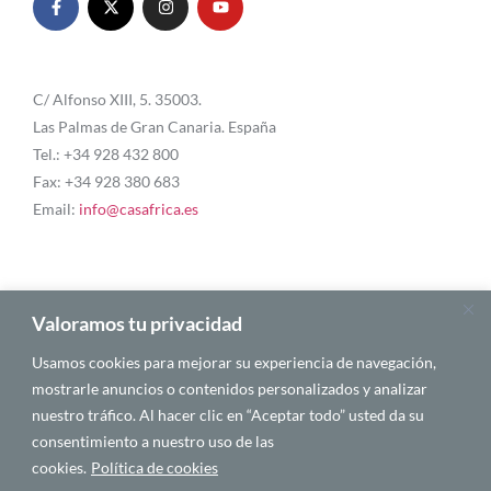
C/ Alfonso XIII, 5. 35003.
Las Palmas de Gran Canaria. España
Tel.: +34 928 432 800
Fax: +34 928 380 683
Email:
info@casafrica.es
Blog
Valoramos tu privacidad
Usamos cookies para mejorar su experiencia de navegación,
Quiénes somos
mostrarle anuncios o contenidos personalizados y analizar
nuestro tráfico. Al hacer clic en “Aceptar todo” usted da su
Autores
consentimiento a nuestro uso de las
Español
cookies.
Política de cookies