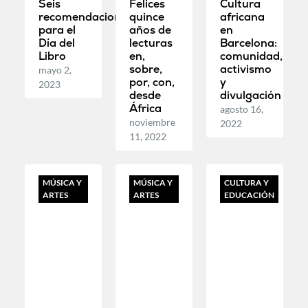
Seis
Felices
Cultura
recomendaciones
quince
africana
para el
años de
en
Día del
lecturas
Barcelona:
Libro
en,
comunidad,
sobre,
activismo
mayo 2,
por, con,
y
2023
desde
divulgación
África
agosto 16,
noviembre
2022
11, 2022
MÚSICA Y
MÚSICA Y
CULTURA Y
ARTES
ARTES
EDUCACIÓN