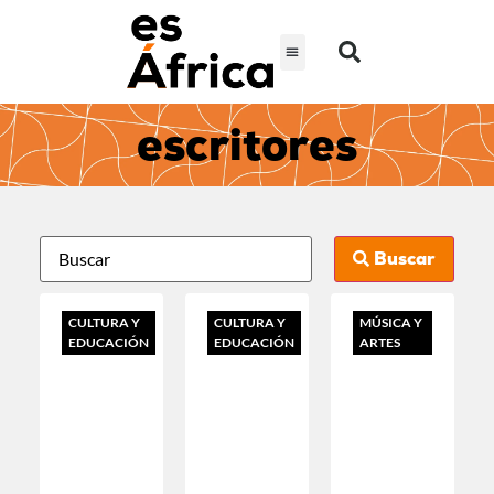
escritores
Buscar
CULTURA Y
CULTURA Y
MÚSICA Y
EDUCACIÓN
EDUCACIÓN
ARTES