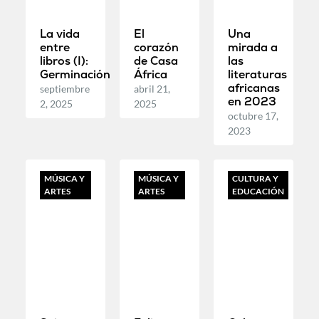
La vida
El
Una
entre
corazón
mirada a
libros (I):
de Casa
las
Germinación
África
literaturas
africanas
septiembre
abril 21,
en 2023
2, 2025
2025
octubre 17,
2023
MÚSICA Y
MÚSICA Y
CULTURA Y
ARTES
ARTES
EDUCACIÓN