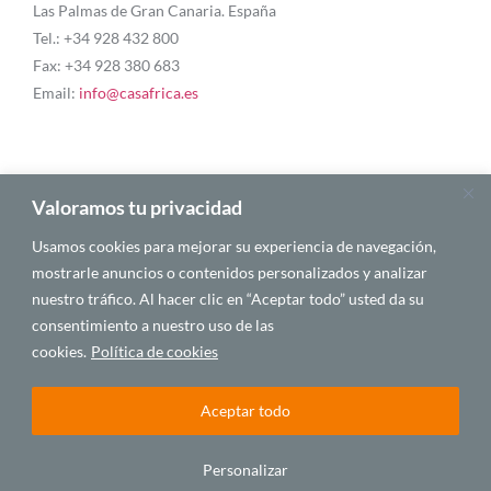
Las Palmas de Gran Canaria. España
Tel.: +34 928 432 800
Fax: +34 928 380 683
Email:
info@casafrica.es
Blog
Valoramos tu privacidad
Usamos cookies para mejorar su experiencia de navegación,
Quiénes somos
mostrarle anuncios o contenidos personalizados y analizar
nuestro tráfico. Al hacer clic en “Aceptar todo” usted da su
Autores
consentimiento a nuestro uso de las
Español
cookies.
Política de cookies
Aceptar todo
© 2025 CASA ÁFRICA
Personalizar