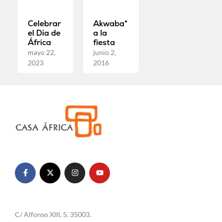
Celebrar
Akwaba*
el Día de
a la
África
fiesta
mayo 22,
junio 2,
2023
2016
C/ Alfonso XIII, 5. 35003.