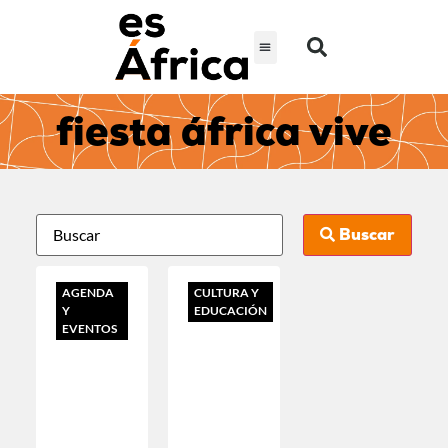
fiesta áfrica vive
Buscar
AGENDA
CULTURA Y
Y
EDUCACIÓN
EVENTOS