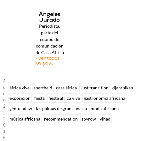
Ángeles
Jurado
Periodista,
parte del
equipo de
comunicación
de Casa África
> ver todos
los post
J
U
áfrica vive
apartheid
casa áfrica
Just transition
djarabikan
N
exposición
fiesta
fiesta áfrica vive
gastronomía africana
E
2
géntu ndaw
las palmas de gran canaria
moda africana
,
música africana
recommendation
spyrow
yihad
2
0
1
6