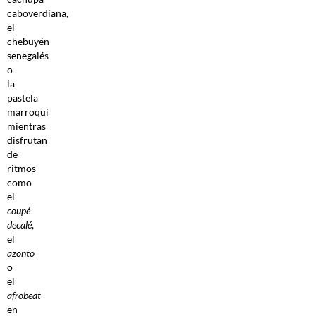
caboverdiana,
el
chebuyén
senegalés
o
la
pastela
marroquí
mientras
disfrutan
de
ritmos
como
el
coupé
decalé
,
el
azonto
o
el
afrobeat
en