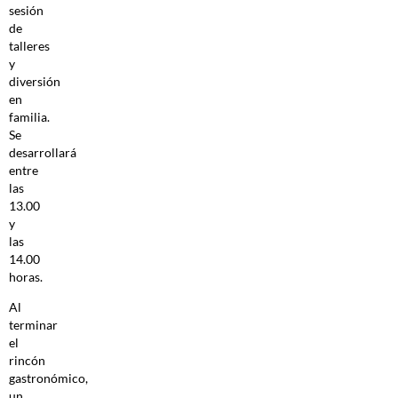
sesión
de
talleres
y
diversión
en
familia.
Se
desarrollará
entre
las
13.00
y
las
14.00
horas.
Al
terminar
el
rincón
gastronómico,
un