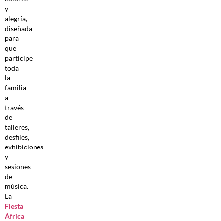
y
alegría,
diseñada
para
que
participe
toda
la
familia
a
través
de
talleres,
desfiles,
exhibiciones
y
sesiones
de
música.
La
Fiesta
África