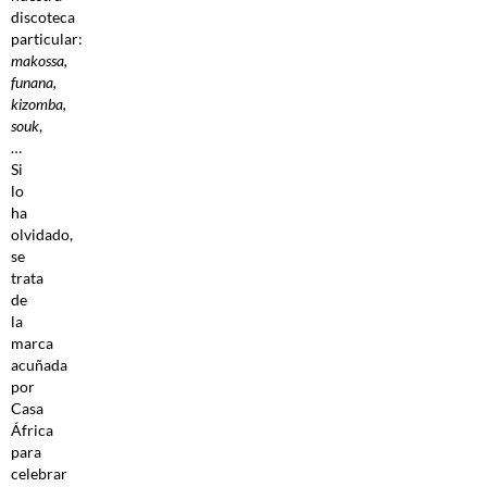
discoteca
particular:
makossa,
funana,
kizomba,
souk
,
…
Si
lo
ha
olvidado,
se
trata
de
la
marca
acuñada
por
Casa
África
para
celebrar