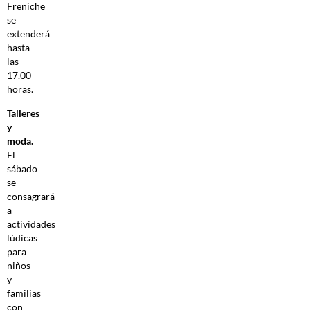
Freniche
se
extenderá
hasta
las
17.00
horas.
Talleres
y
moda.
El
sábado
se
consagrará
a
actividades
lúdicas
para
niños
y
familias
con