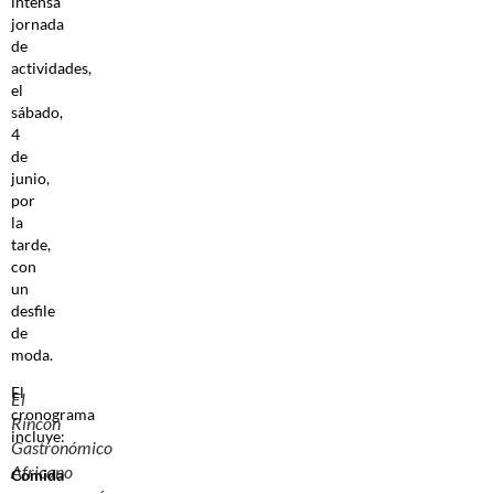
intensa
jornada
de
actividades,
el
sábado,
4
de
junio,
por
la
tarde,
con
un
desfile
de
moda.
El
El
cronograma
Rincón
incluye:
Gastronómico
Africano
Comida