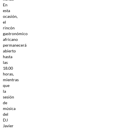
En
esta
ocasión,
el
rincón
gastronómico
africano
permanecerá
abierto
hasta
las
18.00
horas,
mientras
que
la
sesión
de
música
del
DJ
Javier