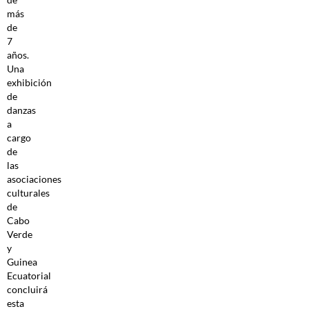
más
de
7
años.
Una
exhibición
de
danzas
a
cargo
de
las
asociaciones
culturales
de
Cabo
Verde
y
Guinea
Ecuatorial
concluirá
esta