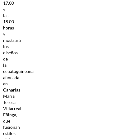
17.00
y
las
18.00
horas
y
mostrará
los
diseños
de
la
ecuatoguineana
afincada
en
Canarias
María
Teresa
Villarreal
Eñinga,
que
fusionan
estilos