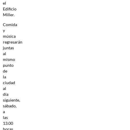
el
Edificio
Miller.
Comida
y
música
regresarán
juntas
al
mismo
punto
de
la
ciudad
al
día
siguiente,
sábado,
a
las
13.00
horas.