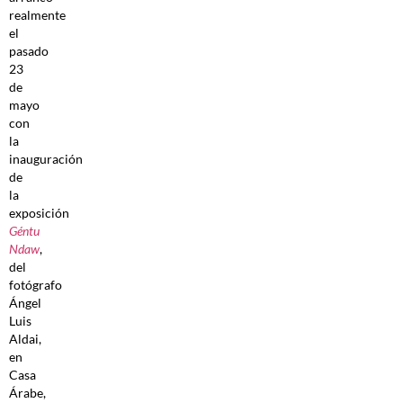
realmente
el
pasado
23
de
mayo
con
la
inauguración
de
la
exposición
Géntu
Ndaw
,
del
fotógrafo
Ángel
Luis
Aldai,
en
Casa
Árabe,