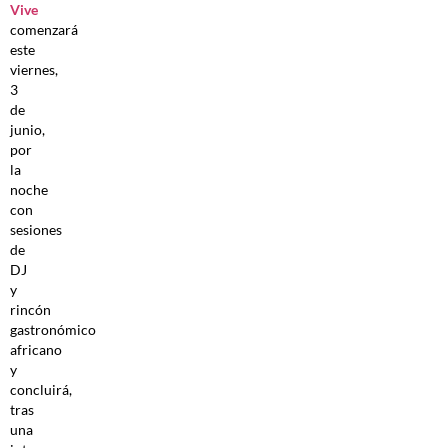
Vive
comenzará
este
viernes,
3
de
junio,
por
la
noche
con
sesiones
de
DJ
y
rincón
gastronómico
africano
y
concluirá,
tras
una