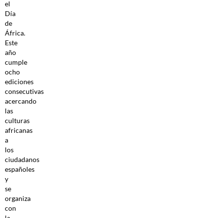
el
Día
de
África.
Este
año
cumple
ocho
ediciones
consecutivas
acercando
las
culturas
africanas
a
los
ciudadanos
españoles
y
se
organiza
con
la