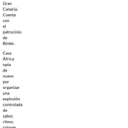
Gran
Canaria.
Cuenta
con
el
patrocinio
de
Binter.
Casa
África
opta
de
nuevo
por
organizar
una
explosión
controlada
de
sabor,
ritmo,
colores