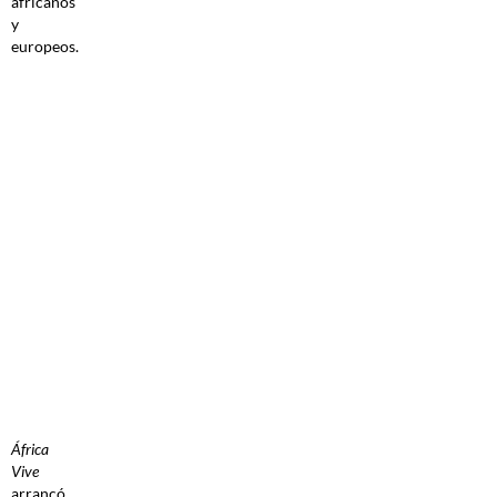
africanos
y
europeos.
África
Vive
arrancó