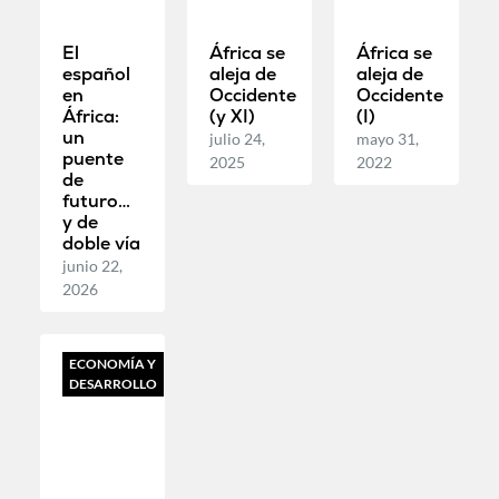
El
África se
África se
español
aleja de
aleja de
en
Occidente
Occidente
África:
(y XI)
(I)
un
julio 24,
mayo 31,
puente
2025
2022
de
futuro…
y de
doble vía
junio 22,
2026
ECONOMÍA Y
DESARROLLO