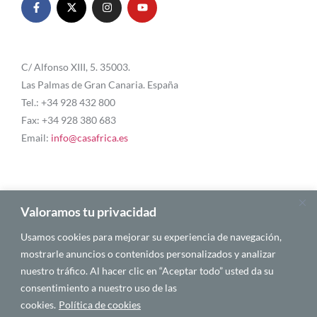
C/ Alfonso XIII, 5. 35003.
Las Palmas de Gran Canaria. España
Tel.: +34 928 432 800
Fax: +34 928 380 683
Email:
info@casafrica.es
Blog
Valoramos tu privacidad
Usamos cookies para mejorar su experiencia de navegación,
Quiénes somos
mostrarle anuncios o contenidos personalizados y analizar
nuestro tráfico. Al hacer clic en “Aceptar todo” usted da su
Autores
consentimiento a nuestro uso de las
Español
cookies.
Política de cookies