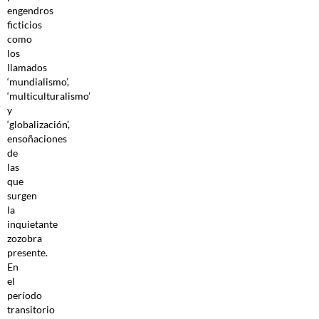
engendros
ficticios
como
los
llamados
‘mundialismo’,
‘multiculturalismo’
y
‘globalización’,
ensoñaciones
de
las
que
surgen
la
inquietante
zozobra
presente.
En
el
período
transitorio