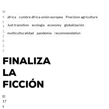
M
A
africa
cumbre áfrica unión europea
Precision agriculture
Y
Just transition
ecología
economy
globalización
3
1,
multiculturalidad
pandemia
recommendation
2
0
2
2
FINALIZA
LA
FICCIÓN
El
17
y