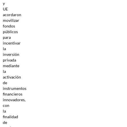
y
UE
acordaron
movilizar
fondos
públicos
para
incentivar
la
inversión
privada
mediante
la
activación
de
instrumentos
financieros
innovadores,
con
la
finalidad
de