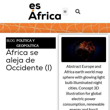
POLÍTICA Y
BLOG
GEOPOLÍTICA
África se
aleja de
Occidente (I)
Abstract Europe and
Africa earth world map
sphere with glowing light
bulb illuminated night
cities. Concept 3D
illustration for global
electric power
consumption, renewable
energy and fossil