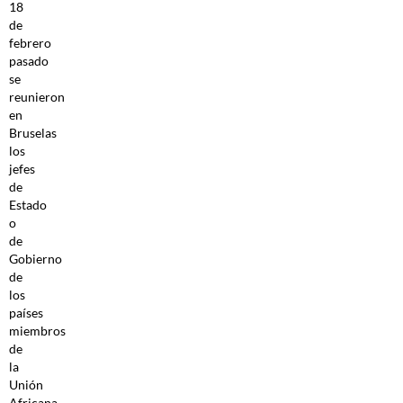
18
de
febrero
pasado
se
reunieron
en
Bruselas
los
jefes
de
Estado
o
de
Gobierno
de
los
países
miembros
de
la
Unión
Africana