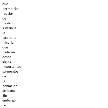
que
permitirían
rebajar
de
modo
sustancial
la
lacerante
miseria
que
padecen
desde
siglos
importantes
segmentos
de
la
población
africana.
Sin
embargo,
las