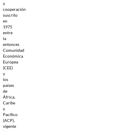
y
cooperación
suscrito
en
1975
entre
la
entonces
Comunidad
Económica
Europea
(CEE)
y
los
países
de
África,
Caribe
y
Pacífico
(ACP),
vigente