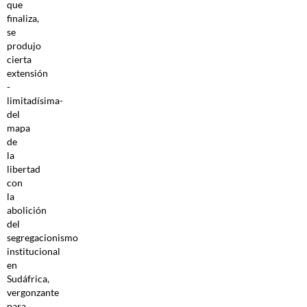
que
finaliza,
se
produjo
cierta
extensión
-
limitadísima-
del
mapa
de
la
libertad
con
la
abolición
del
segregacionismo
institucional
en
Sudáfrica,
vergonzante
para