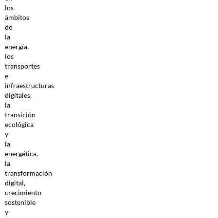
los
ámbitos
de
la
energía,
los
transportes
e
infraestructuras
digitales,
la
transición
ecológica
y
la
energética,
la
transformación
digital,
crecimiento
sostenible
y