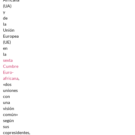
(UA)
y
de
la
Unión
Europea
(UE)
en
la
sexta
Cumbre
Euro-
africana
,
«dos
uniones
con
una
visión
común»
según
sus
copresidentes,