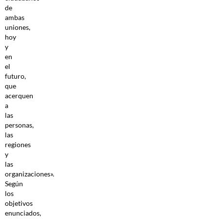
de
ambas
uniones,
hoy
y
en
el
futuro,
que
acerquen
a
las
personas,
las
regiones
y
las
organizaciones».
Según
los
objetivos
enunciados,