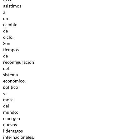
asistimos
a
un
cambio
de
ciclo.
Son
tiempos
de
reconfiguración
del
sistema
económico,
político
y
moral
del
mundo;
emergen
nuevos
liderazgos
internacionales,