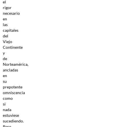
el
rigor
necesario
en
las
capitales
del
Viejo
Continente
y
de
Norteamérica,
ancladas
en
su
prepotente
omniscencia
como
si
nada
estuviese
sucediendo.
Pero