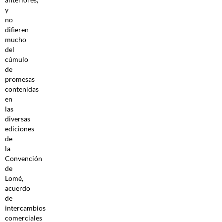
y
no
difieren
mucho
del
cúmulo
de
promesas
contenidas
en
las
diversas
ediciones
de
la
Convención
de
Lomé,
acuerdo
de
intercambios
comerciales