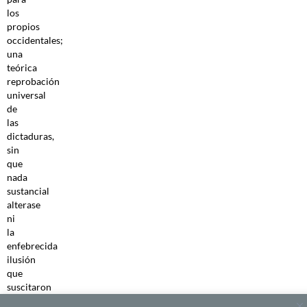
los
propios
occidentales;
una
teórica
reprobación
universal
de
las
dictaduras,
sin
que
nada
sustancial
alterase
ni
la
enfebrecida
ilusión
que
suscitaron
los