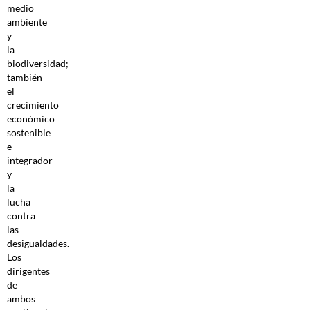
medio
ambiente
y
la
biodiversidad;
también
el
crecimiento
económico
sostenible
e
integrador
y
la
lucha
contra
las
desigualdades.
Los
dirigentes
de
ambos