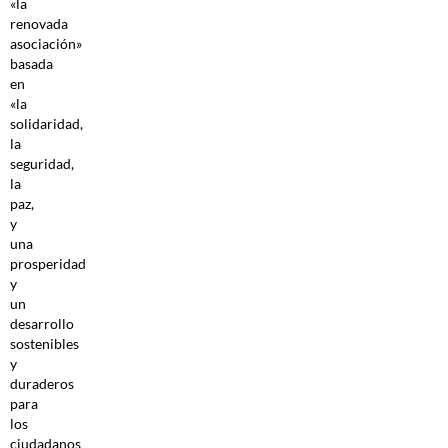
«la
renovada
asociación»
basada
en
«la
solidaridad,
la
seguridad,
la
paz,
y
una
prosperidad
y
un
desarrollo
sostenibles
y
duraderos
para
los
ciudadanos