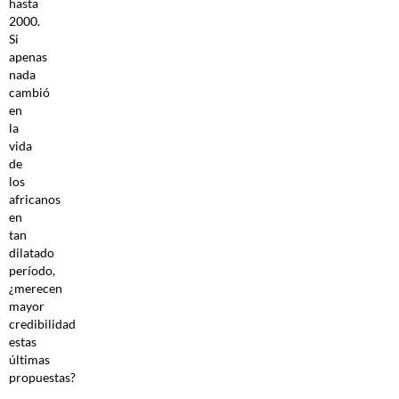
hasta
2000.
Si
apenas
nada
cambió
en
la
vida
de
los
africanos
en
tan
dilatado
período,
¿merecen
mayor
credibilidad
estas
últimas
propuestas?