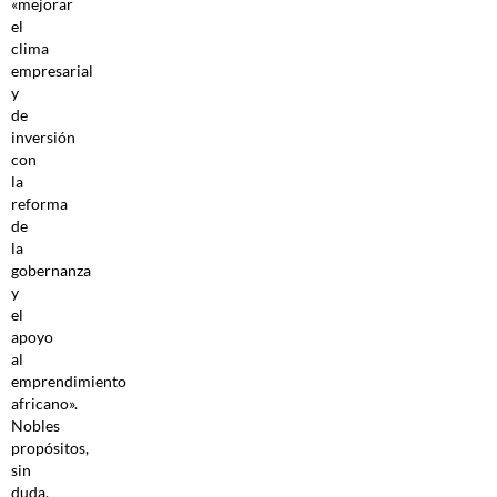
«mejorar
el
clima
empresarial
y
de
inversión
con
la
reforma
de
la
gobernanza
y
el
apoyo
al
emprendimiento
africano».
Nobles
propósitos,
sin
duda,