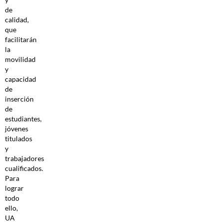
de
calidad,
que
facilitarán
la
movilidad
y
capacidad
de
inserción
de
estudiantes,
jóvenes
titulados
y
trabajadores
cualificados.
Para
lograr
todo
ello,
UA