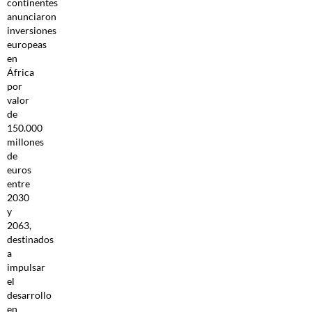
continentes
anunciaron
inversiones
europeas
en
África
por
valor
de
150.000
millones
de
euros
entre
2030
y
2063,
destinados
a
impulsar
el
desarrollo
en