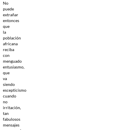
No
puede
extrañar
entonces
que
la
población
africana
reciba
con
menguado
entusiasmo,
que
va
siendo
escepticismo
cuando
no
irritación,
tan
fabulosos
mensajes