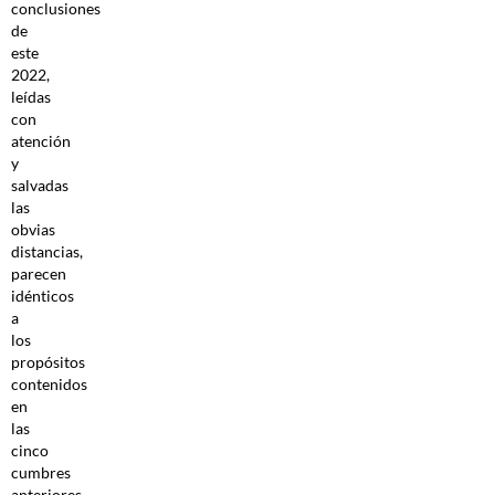
conclusiones
de
este
2022,
leídas
con
atención
y
salvadas
las
obvias
distancias,
parecen
idénticos
a
los
propósitos
contenidos
en
las
cinco
cumbres
anteriores,