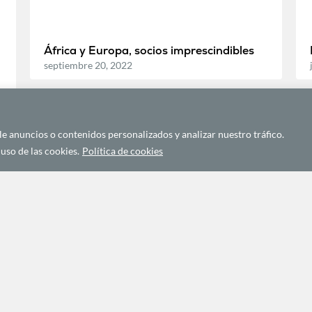
África y Europa, socios imprescindibles
septiembre 20, 2022
 anuncios o contenidos personalizados y analizar nuestro tráfico.
uso de las cookies.
Política de cookies
POLÍTICA Y GEOPOLÍTICA
Las Tres Fronteras (la ‘zona cero’ de la
yihad en el Sahel)