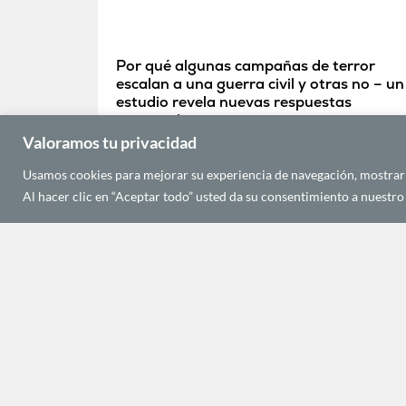
Por qué algunas campañas de terror
escalan a una guerra civil y otras no – un
estudio revela nuevas respuestas
sorprendentes
abril 25, 2023
Valoramos tu privacidad
Usamos cookies para mejorar su experiencia de navegación, mostrarle
Al hacer clic en “Aceptar todo” usted da su consentimiento a nuestro 
MIGRACIONES Y SOCIEDAD AFRICANA
Emergencia humanitaria en África
julio 11, 2022