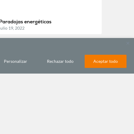
Paradojas energéticas
julio 19, 2022
Personalizar
Rechazar todo
Aceptar todo
MIGRACIONES Y SOCIEDAD AFRICANA
Refugiados y desertificación
junio 20, 2022