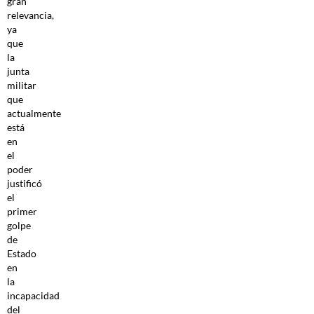
gran
relevancia,
ya
que
la
junta
militar
que
actualmente
está
en
el
poder
justificó
el
primer
golpe
de
Estado
en
la
incapacidad
del