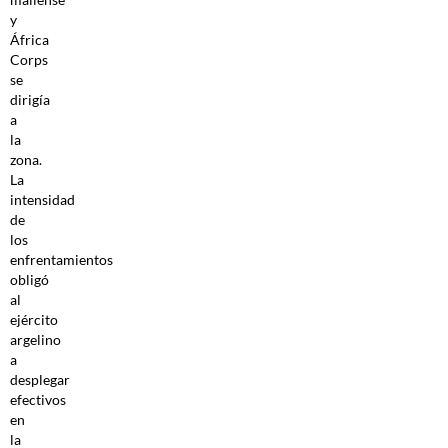
y
África
Corps
se
dirigía
a
la
zona.
La
intensidad
de
los
enfrentamientos
obligó
al
ejército
argelino
a
desplegar
efectivos
en
la