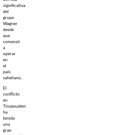
significativa
del
grupo
Wagner
desde
que
comenzó
a
operar
en
el
país
saheliano.
El
conflicto
en
Tinzaouaten
ha
tenido
una
gran