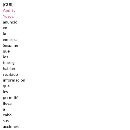
(GUR),
Andriy
Yusov
,
anunció
en
la
emisora
Suspilne
que
los
tuareg
habían
recibido
información
que
les
permitió
llevar
a
cabo
sus
acciones.