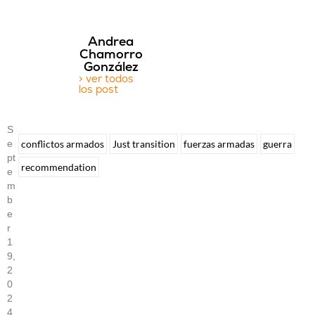
Andrea
Chamorro
González
> ver todos
los post
S
E
conflictos armados
Just transition
fuerzas armadas
guerra
Pt
recommendation
E
M
B
E
R
1
9,
2
0
2
4