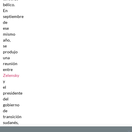
bélico.
En
septiembre
de
ese
mismo
año,
se
produjo
una
reunión
entre
Zelensky
y
el
presidente
del
gobierno
de
transición
sudanés,
el