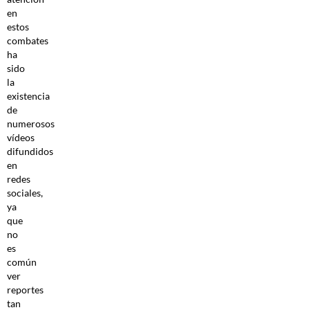
en
estos
combates
ha
sido
la
existencia
de
numerosos
vídeos
difundidos
en
redes
sociales,
ya
que
no
es
común
ver
reportes
tan