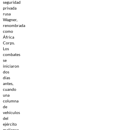
seguridad
privada
rusa
Wagner,
renombrada
como
África
Corps.
Los
combates
se
iniciaron
dos
días
antes,
cuando
una
columna
de
vehículos
del
ejército
maliense