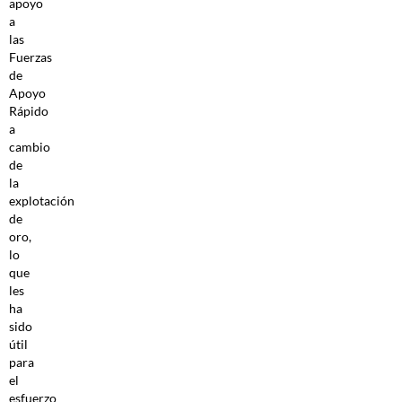
apoyo
a
las
Fuerzas
de
Apoyo
Rápido
a
cambio
de
la
explotación
de
oro,
lo
que
les
ha
sido
útil
para
el
esfuerzo