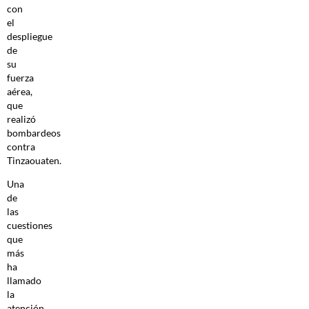
con
el
despliegue
de
su
fuerza
aérea,
que
realizó
bombardeos
contra
Tinzaouaten.
Una
de
las
cuestiones
que
más
ha
llamado
la
atención