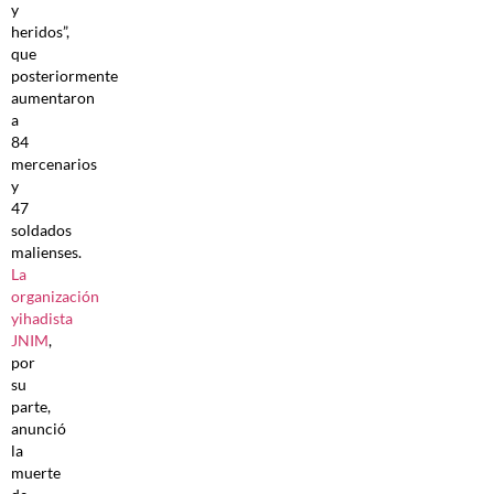
y
heridos”,
que
posteriormente
aumentaron
a
84
mercenarios
y
47
soldados
malienses.
La
organización
yihadista
JNIM
,
por
su
parte,
anunció
la
muerte