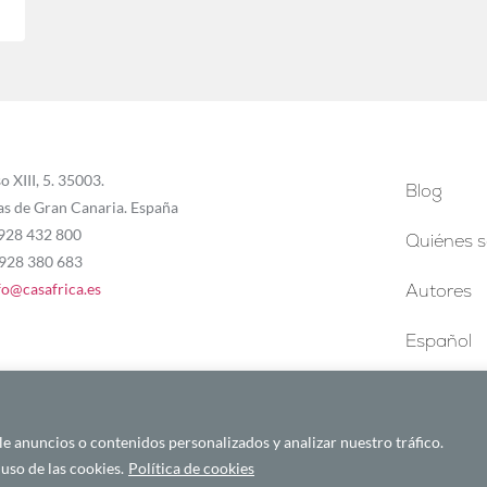
o XIII, 5. 35003.
Blog
as de Gran Canaria. España
 928 432 800
Quiénes 
 928 380 683
fo@casafrica.es
Autores
Español
 anuncios o contenidos personalizados y analizar nuestro tráfico.
uso de las cookies.
Política de cookies
Español