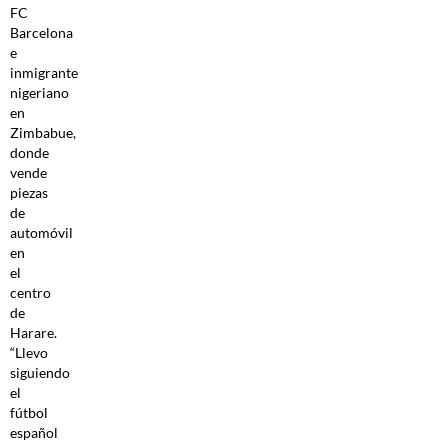
FC
Barcelona
e
inmigrante
nigeriano
en
Zimbabue,
donde
vende
piezas
de
automóvil
en
el
centro
de
Harare.
“Llevo
siguiendo
el
fútbol
español