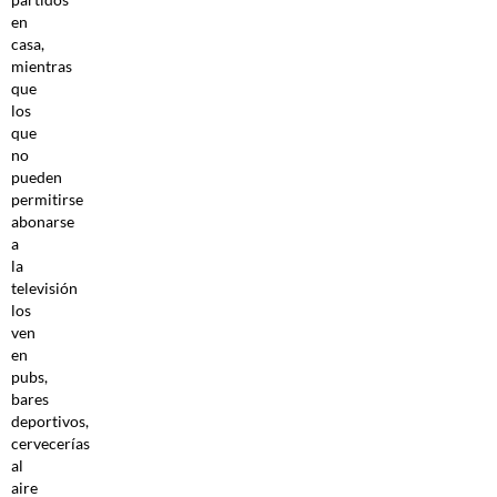
en
casa,
mientras
que
los
que
no
pueden
permitirse
abonarse
a
la
televisión
los
ven
en
pubs,
bares
deportivos,
cervecerías
al
aire