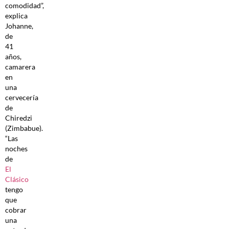
comodidad”,
explica
Johanne,
de
41
años,
camarera
en
una
cervecería
de
Chiredzi
(Zimbabue).
“Las
noches
de
El
Clásico
tengo
que
cobrar
una