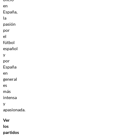
en
España,
la
pasión
por
el
fútbol
español
y
por
España
en
general
es
más
intensa
y
apasionada.
Ver
los
partidos