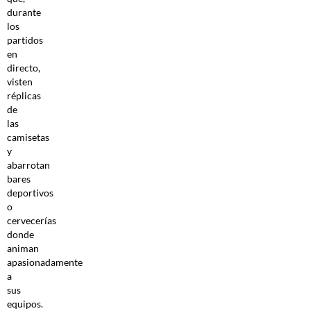
durante
los
partidos
en
directo,
visten
réplicas
de
las
camisetas
y
abarrotan
bares
deportivos
o
cervecerías
donde
animan
apasionadamente
a
sus
equipos.