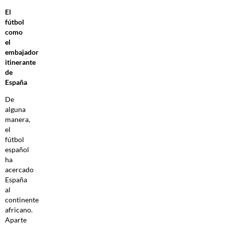
El
fútbol
como
el
embajador
itinerante
de
España
De
alguna
manera,
el
fútbol
español
ha
acercado
España
al
continente
africano.
Aparte