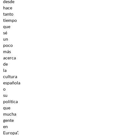
desde
hace
tanto
tiempo
que
sé
un
poco
más
acerca
de
la
cultura
española
o
su
política
que
mucha
gente
en
Europa”.