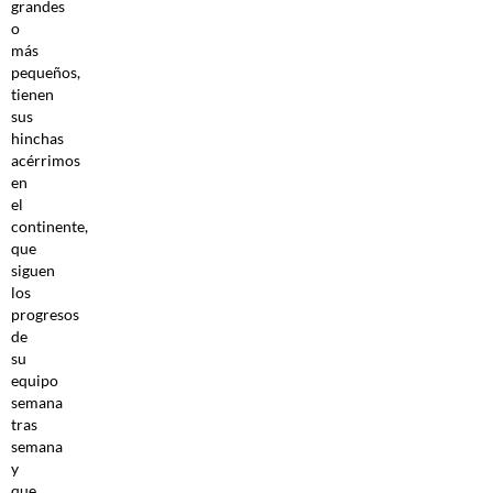
grandes
o
más
pequeños,
tienen
sus
hinchas
acérrimos
en
el
continente,
que
siguen
los
progresos
de
su
equipo
semana
tras
semana
y
que,