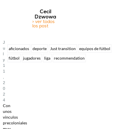
Cecil
Dzwowa
> ver todos
los post
J
U
aficionados
deporte
Just transition
equipos de fútbol
L
fútbol
jugadores
liga
recommendation
Y
1
1
,
2
0
2
4
Con
unos
vínculos
precoloniales
muy