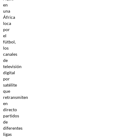
en
una
África
loca
por
el
fútbol,
los
canales
de
televisión
digital
por
satélite
que
retransmiten
en
directo
partidos
de
diferentes
ligas