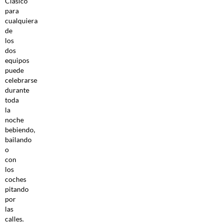
Clásico
para
cualquiera
de
los
dos
equipos
puede
celebrarse
durante
toda
la
noche
bebiendo,
bailando
o
con
los
coches
pitando
por
las
calles.