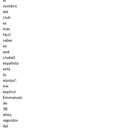
el
nombre
del
club
es
más
fácil
saber
en
qué
ciudad
española
está
tu
equipo”,
me
explicó
Emmanuel,
de
38
años,
seguidor
del