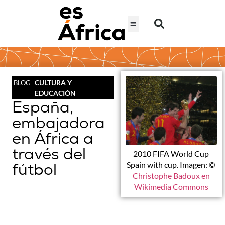
CULTURA Y
BLOG
EDUCACIÓN
España,
embajadora
en África a
través del
2010 FIFA World Cup
fútbol
Spain with cup. Imagen: ©
Christophe Badoux en
Wikimedia Commons