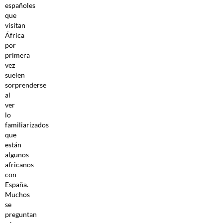
españoles
que
visitan
África
por
primera
vez
suelen
sorprenderse
al
ver
lo
familiarizados
que
están
algunos
africanos
con
España.
Muchos
se
preguntan