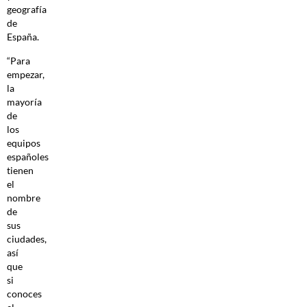
geografía
de
España.
“Para
empezar,
la
mayoría
de
los
equipos
españoles
tienen
el
nombre
de
sus
ciudades,
así
que
si
conoces