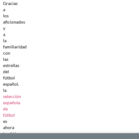
Gracias
a
los
aficionados
y
a
la
familiaridad
con
las
estrellas
del
fútbol
español,
la
selección
española
de
fútbol
es
ahora
también