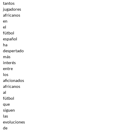
tantos
jugadores
africanos
en
el
fútbol
español
ha
despertado
más
interés
entre
los
aficionados
africanos
al
fútbol
que
siguen
las
evoluciones
de