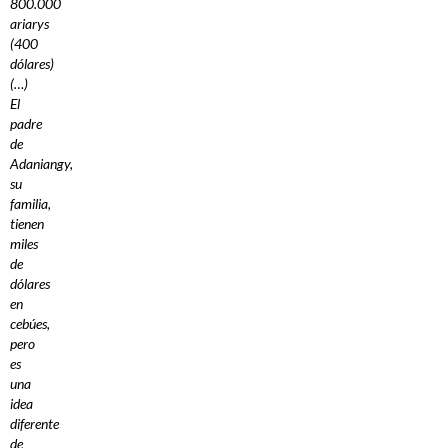
800.000
ariarys
(400
dólares)
(…)
El
padre
de
Adaniangy,
su
familia,
tienen
miles
de
dólares
en
cebúes,
pero
es
una
idea
diferente
de