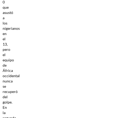
0
que
asustó
a
los
nigerianos
en
el
13,
pero
el
equipo
de
África
occidental
nunca
se
recuperó
del
golpe.
En
la
segunda,