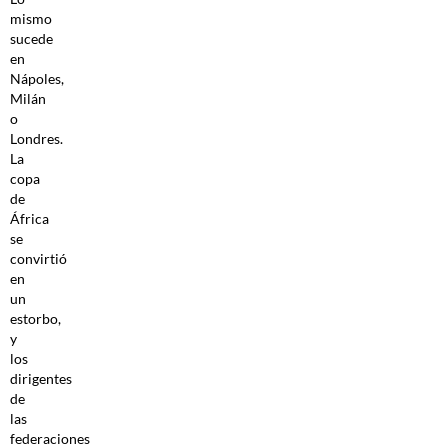
mismo
sucede
en
Nápoles,
Milán
o
Londres.
La
copa
de
África
se
convirtió
en
un
estorbo,
y
los
dirigentes
de
las
federaciones