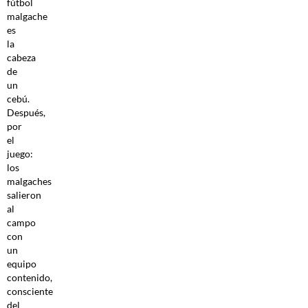
fútbol
malgache
es
la
cabeza
de
un
cebú.
Después,
por
el
juego:
los
malgaches
salieron
al
campo
con
un
equipo
contenido,
consciente
del