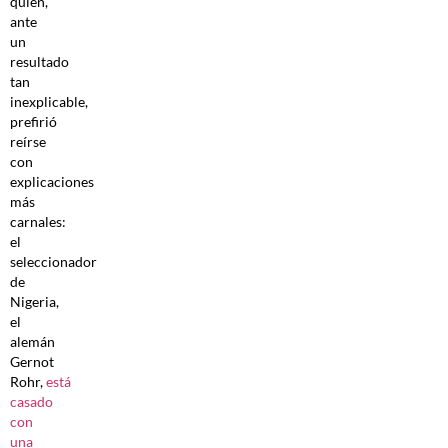
quien,
ante
un
resultado
tan
inexplicable,
prefirió
reírse
con
explicaciones
más
carnales:
el
seleccionador
de
Nigeria,
el
alemán
Gernot
Rohr,
está
casado
con
una