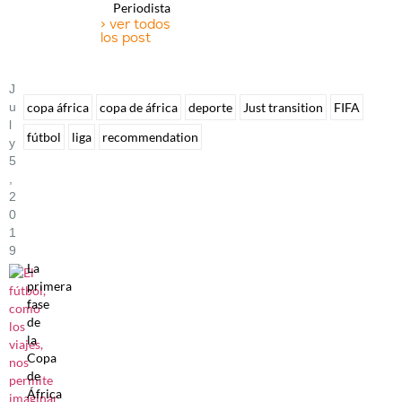
Periodista
> ver todos
los post
J
U
copa áfrica
copa de áfrica
deporte
Just transition
FIFA
L
fútbol
liga
recommendation
Y
5
,
2
0
1
9
La
primera
fase
de
la
Copa
de
África