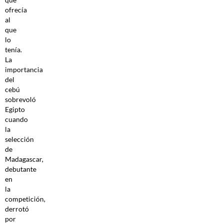
ofrecía
al
que
lo
tenía.
La
importancia
del
cebú
sobrevoló
Egipto
cuando
la
selección
de
Madagascar,
debutante
en
la
competición,
derrotó
por