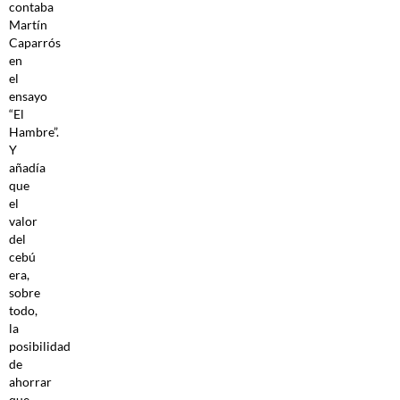
contaba
Martín
Caparrós
en
el
ensayo
“El
Hambre”.
Y
añadía
que
el
valor
del
cebú
era,
sobre
todo,
la
posibilidad
de
ahorrar
que