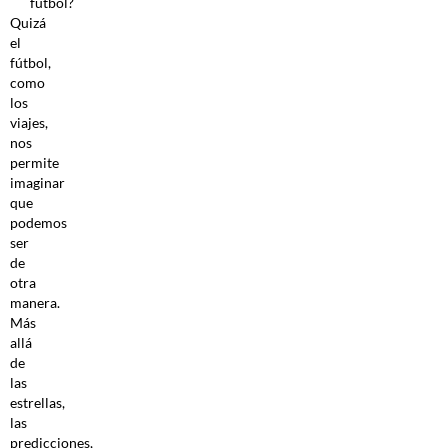
fútbol?
Quizá
el
fútbol,
como
los
viajes,
nos
permite
imaginar
que
podemos
ser
de
otra
manera.
Más
allá
de
las
estrellas,
las
predicciones,