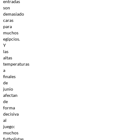
entradas
son
demasiado
caras
para
muchos
egipcios.
Y
las
altas
temperaturas
a
finales
de
junio
afectan
de
forma
decisiva
al
juego:
muchos
futbolistas