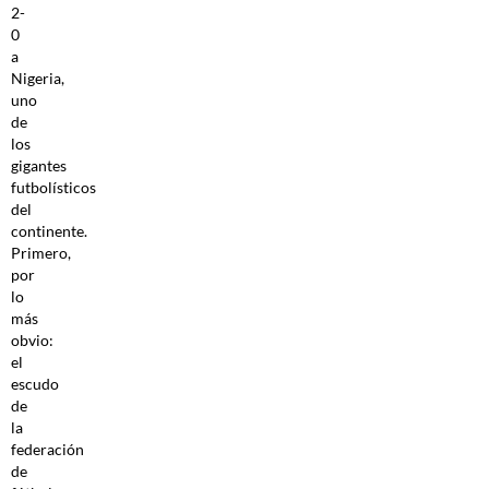
2-
0
a
Nigeria,
uno
de
los
gigantes
futbolísticos
del
continente.
Primero,
por
lo
más
obvio:
el
escudo
de
la
federación
de