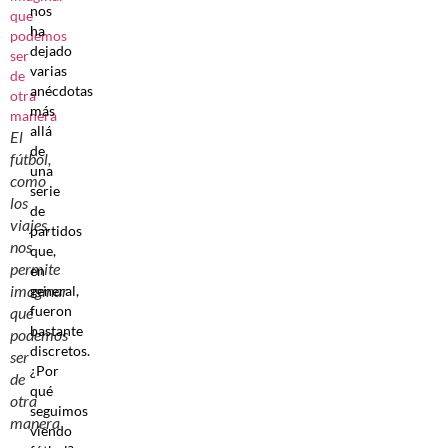
nos
ha
dejado
varias
anécdotas
más
allá
El
de
fútbol,
una
como
serie
los
de
viajes,
partidos
nos
que,
permite
en
imaginar
general,
fueron
que
bastante
podemos
discretos.
ser
¿Por
de
qué
otra
seguimos
manera
viendo