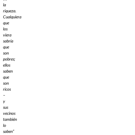
la
riqueza.
Cualquiera
que
los
viera
sabría
que
son
pobres;
ellos
saben
que
son
ricos
–
y
sus
vecinos
también
lo
saben”