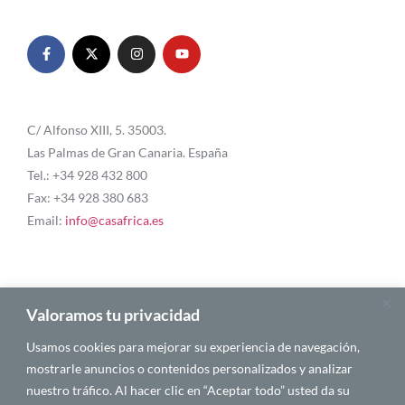
C/ Alfonso XIII, 5. 35003.
Las Palmas de Gran Canaria. España
Tel.: +34 928 432 800
Fax: +34 928 380 683
Email:
info@casafrica.es
Blog
Valoramos tu privacidad
Usamos cookies para mejorar su experiencia de navegación,
Quiénes somos
mostrarle anuncios o contenidos personalizados y analizar
nuestro tráfico. Al hacer clic en “Aceptar todo” usted da su
Autores