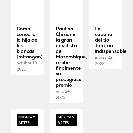
Cómo
Paulina
La
conocí a
Chiziane,
cabaña
la hija de
la gran
del tío
las
novelista
Tom, un
blancas
de
indispensable
(mitangan)
Mozambique,
marzo 22,
recibe
octubre 13,
2023
finalmente
2023
su
prestigioso
premio
julio 24,
2023
MÚSICA Y
MÚSICA Y
ARTES
ARTES