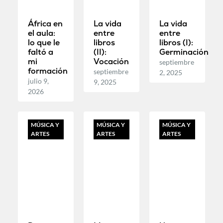
África en
La vida
La vida
el aula:
entre
entre
lo que le
libros
libros (I):
faltó a
(II):
Germinación
mi
Vocación
septiembre
formación
septiembre
2, 2025
julio 9,
9, 2025
2026
MÚSICA Y
MÚSICA Y
MÚSICA Y
ARTES
ARTES
ARTES