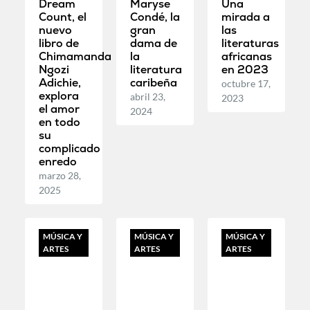
Dream
Maryse
Una
Count, el
Condé, la
mirada a
nuevo
gran
las
libro de
dama de
literaturas
Chimamanda
la
africanas
Ngozi
literatura
en 2023
Adichie,
caribeña
octubre 17,
explora
abril 23,
2023
el amor
2024
en todo
su
complicado
enredo
marzo 28,
2025
MÚSICA Y
MÚSICA Y
MÚSICA Y
ARTES
ARTES
ARTES