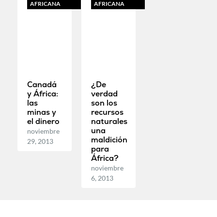
AFRICANA
AFRICANA
Canadá
¿De
y África:
verdad
las
son los
minas y
recursos
el dinero
naturales
una
noviembre
maldición
29, 2013
para
África?
noviembre
6, 2013