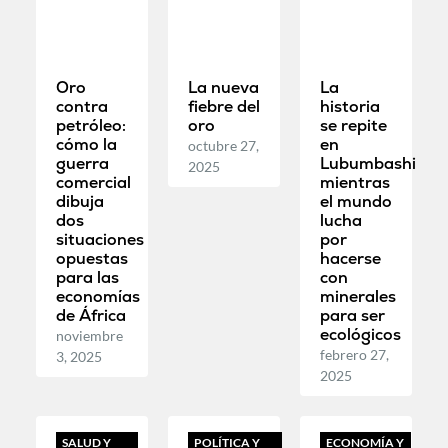
Oro
La nueva
La
contra
fiebre del
historia
petróleo:
oro
se repite
cómo la
en
octubre 27,
guerra
Lubumbashi
2025
comercial
mientras
dibuja
el mundo
dos
lucha
situaciones
por
opuestas
hacerse
para las
con
economías
minerales
de África
para ser
ecológicos
noviembre
febrero 27,
3, 2025
2025
SALUD Y
POLÍTICA Y
ECONOMÍA Y