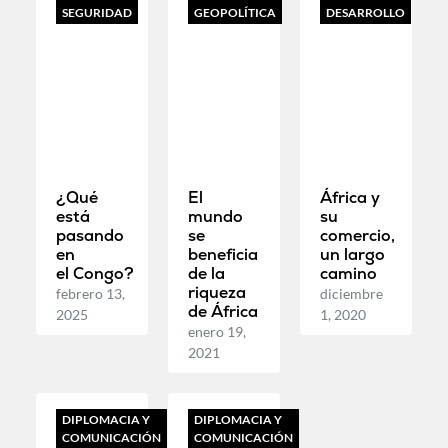
SEGURIDAD
GEOPOLÍTICA
DESARROLLO
¿Qué
El
África y
está
mundo
su
pasando
se
comercio,
en
beneficia
un largo
el Congo?
de la
camino
riqueza
febrero 13,
diciembre
de África
2025
1, 2020
enero 19,
2021
DIPLOMACIA Y
DIPLOMACIA Y
COMUNICACIÓN
COMUNICACIÓN